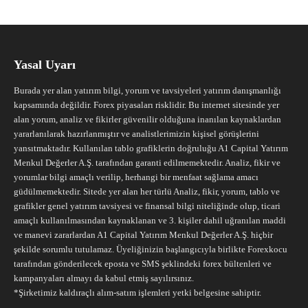
Yasal Uyarı
Burada yer alan yatırım bilgi, yorum ve tavsiyeleri yatırım danışmanlığı
kapsamında değildir. Forex piyasaları risklidir. Bu internet sitesinde yer
alan yorum, analiz ve fikirler güvenilir olduğuna inanılan kaynaklardan
yararlanılarak hazırlanmıştır ve analistlerimizin kişisel görüşlerini
yansıtmaktadır. Kullanılan tablo grafiklerin doğruluğu A1 Capital Yatırım
Menkul Değerler A.Ş. tarafından garanti edilmemektedir. Analiz, fikir ve
yorumlar bilgi amaçlı verilip, herhangi bir menfaat sağlama amacı
güdülmemektedir. Sitede yer alan her türlü Analiz, fikir, yorum, tablo ve
grafikler genel yatırım tavsiyesi ve finansal bilgi niteliğinde olup, ticari
amaçlı kullanılmasından kaynaklanan ve 3. kişiler dahil uğranılan maddi
ve manevi zararlardan A1 Capital Yatırım Menkul Değerler A.Ş. hiçbir
şekilde sorumlu tutulamaz. Üyeliğinizin başlangıcıyla birlikte Forexkocu
tarafından gönderilecek eposta ve SMS şeklindeki forex bültenleri ve
kampanyaları almayı da kabul etmiş sayılırsınız.
*Şirketimiz kaldıraçlı alım-satım işlemleri yetki belgesine sahiptir.