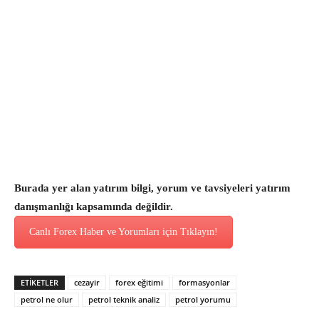
Burada yer alan yatırım bilgi, yorum ve tavsiyeleri yatırım
danışmanlığı kapsamında değildir.
Canlı Forex Haber ve Yorumları için Tıklayın!
ETİKETLER
cezayir
forex eğitimi
formasyonlar
petrol ne olur
petrol teknik analiz
petrol yorumu