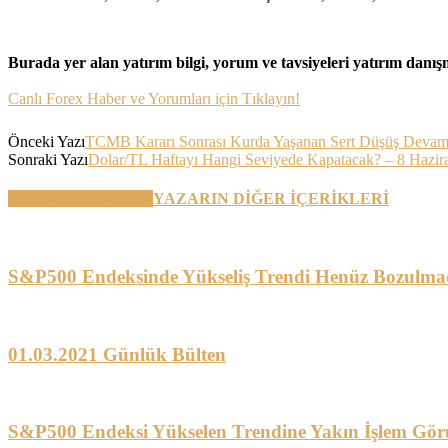
Burada yer alan yatırım bilgi, yorum ve tavsiyeleri yatırım danı
Canlı Forex Haber ve Yorumları için Tıklayın!
Önceki Yazı
TCMB Kararı Sonrası Kurda Yaşanan Sert Düşüş Devam
Sonraki Yazı
Dolar/TL Haftayı Hangi Seviyede Kapatacak? – 8 Hazir
BENZER YAZILAR
YAZARIN DİĞER İÇERİKLERİ
S&P500 Endeksinde Yükseliş Trendi Henüz Bozulma
01.03.2021 Günlük Bülten
S&P500 Endeksi Yükselen Trendine Yakın İşlem Gör