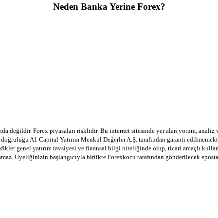
Neden Banka Yerine Forex?
a değildir. Forex piyasaları risklidir. Bu internet sitesinde yer alan yorum, analiz
in doğruluğu A1 Capital Yatırım Menkul Değerler A.Ş. tarafından garanti edilmemekte
afikler genel yatırım tavsiyesi ve finansal bilgi niteliğinde olup, ticari amaçlı ku
lamaz. Üyeliğinizin başlangıcıyla birlikte Forexkocu tarafından gönderilecek epost