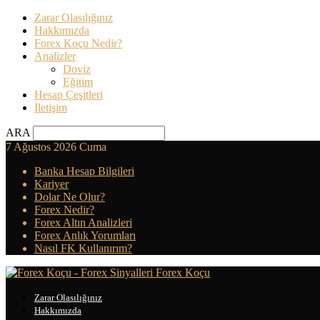
Zarar Olasılığınız
Hakkımızda
Forex Koçu Nedir?
Analizler
Doviz
Eğitim
Hesap Çeşitleri
İletişim
ARA
7 Ağustos 2026 Cuma
Banka Hesap Bilgileri
Kariyer
Dolar Ne Olur?
Forex Nedir?
Forex Altın Analizleri
Forex Anlık Yorumları
Nasıl FK Kullanırım?
Forex Koçu
Zarar Olasılığınız
Hakkımızda