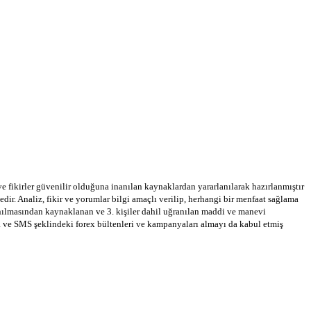
 ve fikirler güvenilir olduğuna inanılan kaynaklardan yararlanılarak hazırlanmıştır
dir. Analiz, fikir ve yorumlar bilgi amaçlı verilip, herhangi bir menfaat sağlama
llanılmasından kaynaklanan ve 3. kişiler dahil uğranılan maddi ve manevi
a ve SMS şeklindeki forex bültenleri ve kampanyaları almayı da kabul etmiş