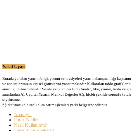
Yasal Uyarı
Burada yer alan yatırım bilgi, yorum ve tavsiyeleri yatırım danışmanlığı kapsamınd
ve analistlerimizin kişisel görüşlerini yansıtmaktadır. Kullanılan tablo grafikler
amacı güdülmemektedir. Sitede yer alan her türlü Analiz, fikir, yorum, tablo ve gr
zararlardan A1 Capital Yatırım Menkul Değerler A.Ş. hiçbir şekilde sorumlu tutu
sayılırsınız.
*Şirketimiz kaldıraçlı alım-satım işlemleri yetki belgesine sahiptir.
Anasayfa
Forex Nedir?
Nasıl Kullanırım?
Forex Altın Analizleri