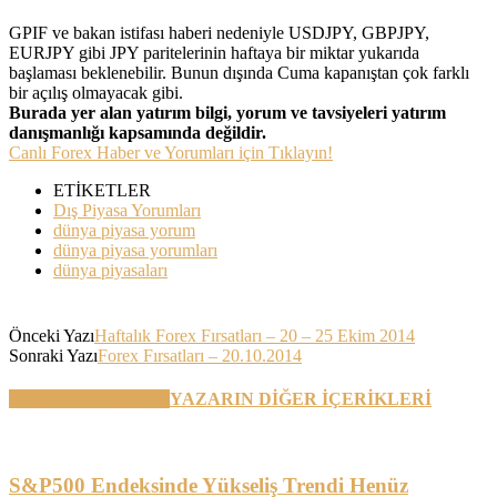
GPIF ve bakan istifası haberi nedeniyle USDJPY, GBPJPY,
EURJPY gibi JPY paritelerinin haftaya bir miktar yukarıda
başlaması beklenebilir. Bunun dışında Cuma kapanıştan çok farklı
bir açılış olmayacak gibi.
Burada yer alan yatırım bilgi, yorum ve tavsiyeleri yatırım
danışmanlığı kapsamında değildir.
Canlı Forex Haber ve Yorumları için Tıklayın!
ETİKETLER
Dış Piyasa Yorumları
dünya piyasa yorum
dünya piyasa yorumları
dünya piyasaları
Önceki Yazı
Haftalık Forex Fırsatları – 20 – 25 Ekim 2014
Sonraki Yazı
Forex Fırsatları – 20.10.2014
BENZER YAZILAR
YAZARIN DİĞER İÇERİKLERİ
S&P500 Endeksinde Yükseliş Trendi Henüz