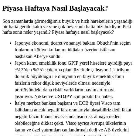
Piyasa Haftaya Nasıl Başlayacak?
Son zamanlarda görmediğimiz büyük ve hızlı hareketlerin yaşandığı
bir hafta geride kaldı ve yine çok heyecanlı hafta bizi bekliyor. Peki
hafta sonu neler yaşandı? Piyasa haftaya nasıl başlayacak?
Japonya ekonomi, ticaret ve sanayi bakanı Obuchi’nin seçim
fonlarının kötüye kullanımı iddiaları üzerine istifasını
başbakan Abe’ye sundu.
Japon kamu emeklilik fonu GPIF yerel hisselere ayırdığı payı
%12’den %25’e çıkarma planı üzerinde çalışıyor. 1.2 trilyon
dolarlık büyüklüğü ile dünyanın en büyük emeklilik fonu
faizlerin rekor düşük seviyelerde olması nedeniyle
portföyündeki daha riskli varlıkların payını artırmayı
tasarlıyor. Nikkei ve USDJPY için pozitif bir haber.
İtalya merkez bankası başkanı ve ECB üyesi Visco tam
istihdama ancak negatif faiz oranlarıyla ulaşabiliriz dedi fakat
negatif faizin finans piyasasında aşırı risk almaya neden
olabileceğine dikkat çekti. Visco ayrıca Avrupa ülkelerinin
kamu ve özel yatırımları canlandırmalı dedi ve AB üyelerini