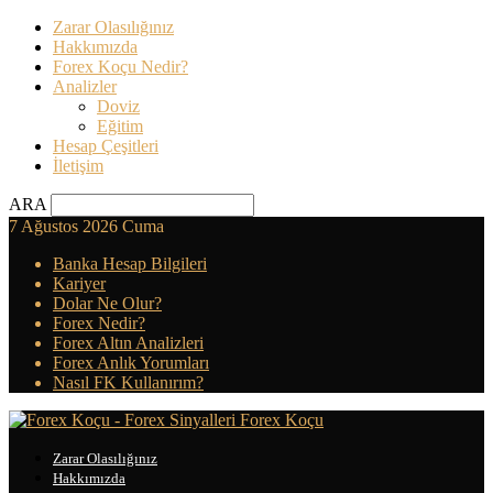
Zarar Olasılığınız
Hakkımızda
Forex Koçu Nedir?
Analizler
Doviz
Eğitim
Hesap Çeşitleri
İletişim
ARA
7 Ağustos 2026 Cuma
Banka Hesap Bilgileri
Kariyer
Dolar Ne Olur?
Forex Nedir?
Forex Altın Analizleri
Forex Anlık Yorumları
Nasıl FK Kullanırım?
Forex Koçu
Zarar Olasılığınız
Hakkımızda