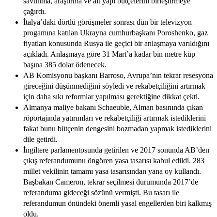
savunma, araştırma ve alt yapı bütçelerini birleştirmeye
çağırdı.
İtalya’daki dörtlü görüşmeler sonrası dün bir televizyon
progamına katılan Ukrayna cumhurbaşkanı Poroshenko, gaz
fiyatları konusunda Rusya ile geçici bir anlaşmaya varıldığını
açıkladı. Anlaşmaya göre 31 Mart’a kadar bin metre küp
başına 385 dolar ödenecek.
AB Komisyonu başkanı Barroso, Avrupa’nın tekrar resesyona
gireceğini düşünmediğini söyledi ve rekabetçiliğini artırmak
için daha sıkı reformlar yapılması gerektiğine dikkat çekti.
Almanya maliye bakanı Schaeuble, Alman basınında çıkan
röportajında yatırımları ve rekabetçiliği artırmak istediklerini
fakat bunu bütçenin dengesini bozmadan yapmak istediklerini
dile getirdi.
İngiltere parlamentosunda getirilen ve 2017 sonunda AB’den
çıkış referandumunu öngören yasa tasarısı kabul edildi. 283
millet vekilinin tamamı yasa tasarısından yana oy kullandı.
Başbakan Cameron, tekrar seçilmesi durumunda 2017’de
referanduma gideceği sözünü vermişti. Bu tasarı ile
referandumun önündeki önemli yasal engellerden biri kalkmış
oldu.