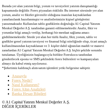
Burada yer alan yatırım bilgi, yorum ve tavsiyeleri yatırım danışmanlığı
kapsamında değildir. Forex piyasaları risklidir. Bu internet sitesinde yer alan
yorum, analiz ve fikirler güvenilir olduğuna inanılan kaynaklardan
yararlanılarak hazırlanmıştır ve analistlerimizin kişisel görüşlerini
yansıtmaktadır. Kullanılan tablo grafiklerin doğruluğu A1 Capital Yatırım
Menkul Değerler A.Ş. tarafından garanti edilmemektedir. Analiz, fikir ve
yorumlar bilgi amaçlı verilip, herhangi bir menfaat sağlama amacı
güdülmemektedir. Sitede yer alan her türlü Analiz, fikir, yorum, tablo ve
grafikler genel yatırım tavsiyesi ve finansal bilgi niteliğinde olup, ticari amaçlı
kullanılmasından kaynaklanan ve 3. kişiler dahil uğranılan maddi ve manevi
zararlardan A1 Capital Yatırım Menkul Değerler A.Ş. hiçbir şekilde sorumlu
tutulamaz. Üyeliğinizin başlangıcıyla birlikte Forexkocu tarafından
gönderilecek eposta ve SMS şeklindeki forex bültenleri ve kampanyaları
almayı da kabul etmiş sayılırsınız.
*Şirketimiz kaldıraçlı alım-satım işlemleri yetki belgesine sahiptir.
Anasayfa
Forex Nedir?
Nasıl Kullanırım?
Forex Altın Analizleri
Banka Hesap Bilgileri
© A1 Capital Yatırım Menkul Değerler A.Ş.
DİĞER İÇERİKLER