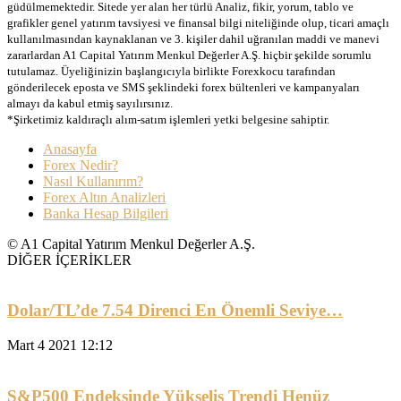
güdülmemektedir. Sitede yer alan her türlü Analiz, fikir, yorum, tablo ve
grafikler genel yatırım tavsiyesi ve finansal bilgi niteliğinde olup, ticari amaçlı
kullanılmasından kaynaklanan ve 3. kişiler dahil uğranılan maddi ve manevi
zararlardan A1 Capital Yatırım Menkul Değerler A.Ş. hiçbir şekilde sorumlu
tutulamaz. Üyeliğinizin başlangıcıyla birlikte Forexkocu tarafından
gönderilecek eposta ve SMS şeklindeki forex bültenleri ve kampanyaları
almayı da kabul etmiş sayılırsınız.
*Şirketimiz kaldıraçlı alım-satım işlemleri yetki belgesine sahiptir.
Anasayfa
Forex Nedir?
Nasıl Kullanırım?
Forex Altın Analizleri
Banka Hesap Bilgileri
© A1 Capital Yatırım Menkul Değerler A.Ş.
DİĞER İÇERİKLER
Dolar/TL’de 7.54 Direnci En Önemli Seviye…
Mart 4 2021 12:12
S&P500 Endeksinde Yükseliş Trendi Henüz