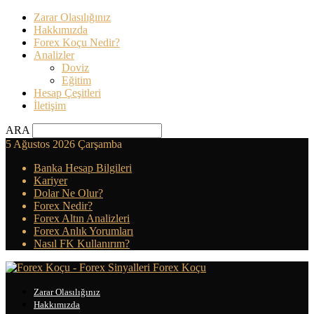
Zarar Olasılığınız
Hakkımızda
Forex Koçu Nedir?
Analizler
Doviz
Eğitim
Hesap Çeşitleri
İletişim
ARA
5 Ağustos 2026 Çarşamba
Banka Hesap Bilgileri
Kariyer
Dolar Ne Olur?
Forex Nedir?
Forex Altın Analizleri
Forex Anlık Yorumları
Nasıl FK Kullanırım?
Forex Koçu
Zarar Olasılığınız
Hakkımızda