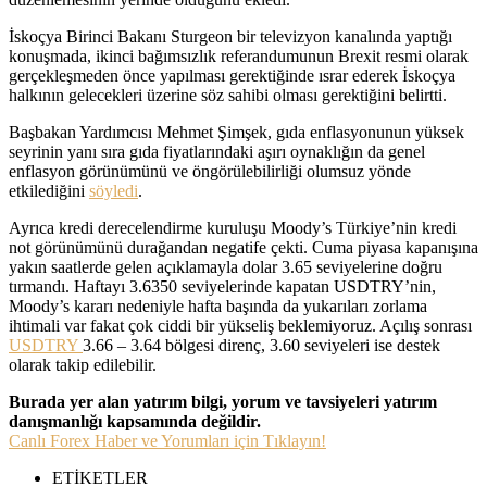
İskoçya Birinci Bakanı Sturgeon bir televizyon kanalında yaptığı
konuşmada, ikinci bağımsızlık referandumunun Brexit resmi olarak
gerçekleşmeden önce yapılması gerektiğinde ısrar ederek İskoçya
halkının gelecekleri üzerine söz sahibi olması gerektiğini belirtti.
Başbakan Yardımcısı Mehmet Şimşek, gıda enflasyonunun yüksek
seyrinin yanı sıra gıda fiyatlarındaki aşırı oynaklığın da genel
enflasyon görünümünü ve öngörülebilirliği olumsuz yönde
etkilediğini
söyledi
.
Ayrıca kredi derecelendirme kuruluşu Moody’s Türkiye’nin kredi
not görünümünü durağandan negatife çekti. Cuma piyasa kapanışına
yakın saatlerde gelen açıklamayla dolar 3.65 seviyelerine doğru
tırmandı. Haftayı 3.6350 seviyelerinde kapatan USDTRY’nin,
Moody’s kararı nedeniyle hafta başında da yukarıları zorlama
ihtimali var fakat çok ciddi bir yükseliş beklemiyoruz. Açılış sonrası
USDTRY
3.66 – 3.64 bölgesi direnç, 3.60 seviyeleri ise destek
olarak takip edilebilir.
Burada yer alan yatırım bilgi, yorum ve tavsiyeleri yatırım
danışmanlığı kapsamında değildir.
Canlı Forex Haber ve Yorumları için Tıklayın!
ETİKETLER