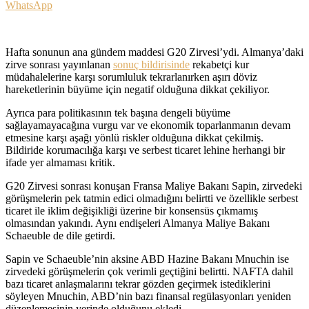
WhatsApp
Hafta sonunun ana gündem maddesi G20 Zirvesi’ydi. Almanya’daki
zirve sonrası yayınlanan
sonuç bildirisinde
rekabetçi kur
müdahalelerine karşı sorumluluk tekrarlanırken aşırı döviz
hareketlerinin büyüme için negatif olduğuna dikkat çekiliyor.
Ayrıca para politikasının tek başına dengeli büyüme
sağlayamayacağına vurgu var ve ekonomik toparlanmanın devam
etmesine karşı aşağı yönlü riskler olduğuna dikkat çekilmiş.
Bildiride korumacılığa karşı ve serbest ticaret lehine herhangi bir
ifade yer almaması kritik.
G20 Zirvesi sonrası konuşan Fransa Maliye Bakanı Sapin, zirvedeki
görüşmelerin pek tatmin edici olmadığını belirtti ve özellikle serbest
ticaret ile iklim değişikliği üzerine bir konsensüs çıkmamış
olmasından yakındı. Aynı endişeleri Almanya Maliye Bakanı
Schaeuble de dile getirdi.
Sapin ve Schaeuble’nin aksine ABD Hazine Bakanı Mnuchin ise
zirvedeki görüşmelerin çok verimli geçtiğini belirtti. NAFTA dahil
bazı ticaret anlaşmalarını tekrar gözden geçirmek istediklerini
söyleyen Mnuchin, ABD’nin bazı finansal regülasyonları yeniden
düzenlemesinin yerinde olduğunu ekledi.