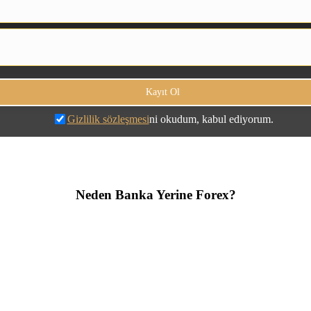
Gizlilik sözleşmesi
ni okudum, kabul ediyorum.
Neden Banka Yerine Forex?