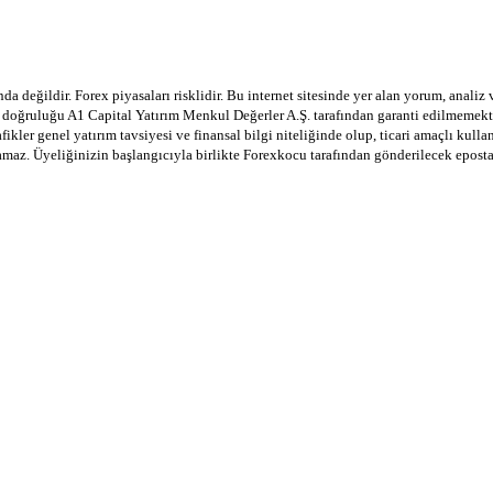
a değildir. Forex piyasaları risklidir. Bu internet sitesinde yer alan yorum, analiz
in doğruluğu A1 Capital Yatırım Menkul Değerler A.Ş. tarafından garanti edilmemekte
afikler genel yatırım tavsiyesi ve finansal bilgi niteliğinde olup, ticari amaçlı ku
lamaz. Üyeliğinizin başlangıcıyla birlikte Forexkocu tarafından gönderilecek epost