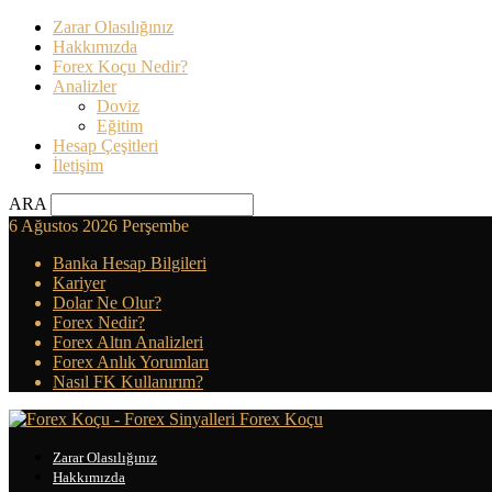
Zarar Olasılığınız
Hakkımızda
Forex Koçu Nedir?
Analizler
Doviz
Eğitim
Hesap Çeşitleri
İletişim
ARA
6 Ağustos 2026 Perşembe
Banka Hesap Bilgileri
Kariyer
Dolar Ne Olur?
Forex Nedir?
Forex Altın Analizleri
Forex Anlık Yorumları
Nasıl FK Kullanırım?
Forex Koçu
Zarar Olasılığınız
Hakkımızda