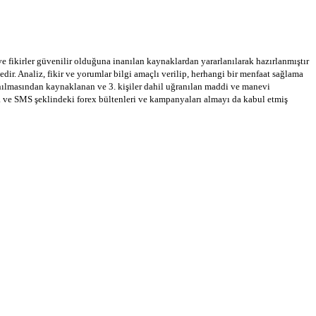
 ve fikirler güvenilir olduğuna inanılan kaynaklardan yararlanılarak hazırlanmıştır
dir. Analiz, fikir ve yorumlar bilgi amaçlı verilip, herhangi bir menfaat sağlama
llanılmasından kaynaklanan ve 3. kişiler dahil uğranılan maddi ve manevi
a ve SMS şeklindeki forex bültenleri ve kampanyaları almayı da kabul etmiş