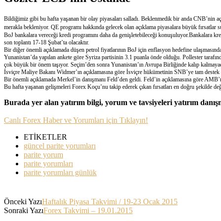
Bildiğimiz gibi bu hafta yaşanan bir olay piyasaları salladı. Beklenmedik bir anda CNB’nin aç
merakla bekleniyor. QE programı hakkında gelecek olan açıklama piyasalara büyük fırsatlar su
BoJ bankalara vereceği kredi programını daha da genişletebileceği konuşuluyor.Bankalara kred
son toplantı 17-18 Şubat’ta olacaktır.
Bir diğer önemli açıklamada düşen petrol fiyatlarının BoJ için enflasyon hedefine ulaşmasınd
Yunanistan’da yapılan ankete göre Syriza partisinin 3.1 puanla önde olduğu. Pollester tarafı
çok büyük bir önem taşıyor. Seçim’den sonra Yunanistan’ın Avrupa Birliğinde kalıp kalmayacağ
İsviçre Maliye Bakanı Widmer’ın açıklamasına göre İsviçre hükümetinin SNB’ye tam destek v
Bir önemli açıklamada Merkel’in danışmanı Feld’den geldi. Feld’in açıklamasına göre AMB’nin 
Bu hafta yaşanan gelişmeleri Forex Koçu’nu takip ederek çıkan fırsatları en doğru şekilde de
Burada yer alan yatırım bilgi, yorum ve tavsiyeleri yatırım danı
Canlı Forex Haber ve Yorumları için Tıklayın!
ETİKETLER
güncel parite yorumları
parite yorum
parite yorumları
parite yorumları günlük
Önceki Yazı
Haftalık Piyasa Takvimi / 19-23 Ocak 2015
Sonraki Yazı
Forex Takvimi – 19.01.2015