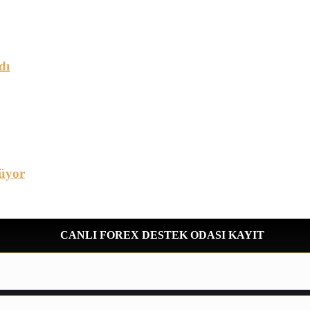
dı
üyor
CANLI FOREX DESTEK ODASI KAYIT