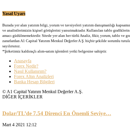
Yasal Uyarı
Burada yer alan yatırım bilgi, yorum ve tavsiyeleri yatırım danışmanlığı kapsamınd
ve analistlerimizin kişisel görüşlerini yansıtmaktadır. Kullanılan tablo grafikler
amacı güdülmemektedir. Sitede yer alan her türlü Analiz, fikir, yorum, tablo ve gr
zararlardan A1 Capital Yatırım Menkul Değerler A.Ş. hiçbir şekilde sorumlu tutu
sayılırsınız.
*Şirketimiz kaldıraçlı alım-satım işlemleri yetki belgesine sahiptir.
Anasayfa
Forex Nedir?
Nasıl Kullanırım?
Forex Altın Analizleri
Banka Hesap Bilgileri
© A1 Capital Yatırım Menkul Değerler A.Ş.
DİĞER İÇERİKLER
Dolar/TL’de 7.54 Direnci En Önemli Seviye…
Mart 4 2021 12:12