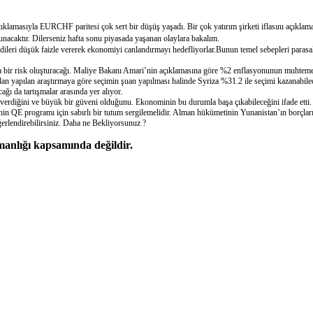
ıklamasıyla EURCHF paritesi çok sert bir düşüş yaşadı. Bir çok yatırım şirketi iflasını açıklama
nacaktır. Dilerseniz hafta sonu piyasada yaşanan olaylara bakalım.
ileri düşük faizle vererek ekonomiyi canlandırmayı hedefliyorlar.Bunun temel sebepleri parasal
a bir risk oluşturacağı. Maliye Bakanı Amari’nin açıklamasına göre %2 enflasyonunun muhtemelen
ndan yapılan araştırmaya göre seçimin şuan yapılması halinde Syriza %31.2 ile seçimi kazanabil
ı da tartışmalar arasında yer alıyor.
erdiğini ve büyük bir güveni olduğunu. Ekonominin bu durumla başa çıkabileceğini ifade etti
QE programı için sabırlı bir tutum sergilemelidir. Alman hükümetinin Yunanistan’ın borçlarının
ğerlendirebilirsiniz. Daha ne Bekliyorsunuz ?
şmanlığı kapsamında değildir.