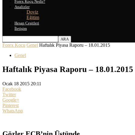
Forex Koçu Nedir?
Analizler
Doviz
Eğitim
Hesap Çeşitleri
İletişim
Forex Koçu
Genel
Haftalık Piyasa Raporu – 18.01.2015
Genel
Haftalık Piyasa Raporu – 18.01.2015
Ocak 18 2015 20:11
Facebook
Twitter
Google+
Pinterest
WhatsApp
Gözler ECB’nin Üstünde