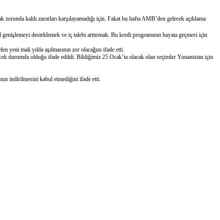
k zorunda kaldı zararları karşılayamadığı için.
Fakat bu hafta AMB’den gelecek açıklama
 genişlemeyi desteklemek ve iç talebi arttırmak. Bu kredi programının hayata geçmesi için
 yeni mali yılda aşılmasının zor olacağını ifade etti.
ecek durumda olduğu ifade edildi. Bildiğimiz 25 Ocak’ta olacak olan seçimler Yunanistan için
.
 indirilmesini kabul etmediğini ifade etti.