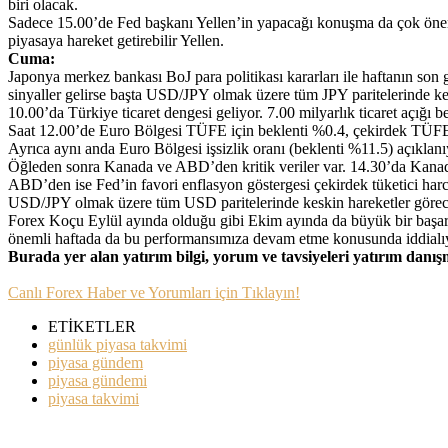
biri olacak.
Sadece 15.00’de Fed başkanı Yellen’in yapacağı konuşma da çok öne
piyasaya hareket getirebilir Yellen.
Cuma:
Japonya merkez bankası BoJ para politikası kararları ile haftanın so
sinyaller gelirse başta USD/JPY olmak üzere tüm JPY paritelerinde kesk
10.00’da Türkiye ticaret dengesi geliyor. 7.00 milyarlık ticaret açığı
Saat 12.00’de Euro Bölgesi TÜFE için beklenti %0.4, çekirdek TÜFE iç
Ayrıca aynı anda Euro Bölgesi işsizlik oranı (beklenti %11.5) açıkla
Öğleden sonra Kanada ve ABD’den kritik veriler var. 14.30’da Kana
ABD’den ise Fed’in favori enflasyon göstergesi çekirdek tüketici har
USD/JPY olmak üzere tüm USD paritelerinde keskin hareketler görece
Forex Koçu Eylül ayında olduğu gibi Ekim ayında da büyük bir başarıya
önemli haftada da bu performansımıza devam etme konusunda iddialıyız
Burada yer alan yatırım bilgi, yorum ve tavsiyeleri yatırım danı
Canlı Forex Haber ve Yorumları için Tıklayın!
ETİKETLER
günlük piyasa takvimi
piyasa gündem
piyasa gündemi
piyasa takvimi