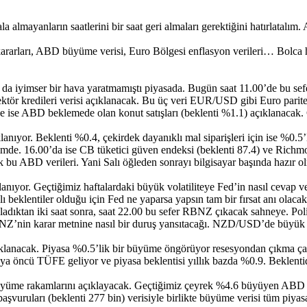
 almayanların saatlerini bir saat geri almaları gerektiğini hatırlatalım
arları, ABD büyüme verisi, Euro Bölgesi enflasyon verileri… Bolca ha
iyimser bir hava yaratmamıştı piyasada. Bugün saat 11.00’de bu sefer 
ktör kredileri verisi açıklanacak. Bu üç veri EUR/USD gibi Euro paritel
0’de ise ABD beklemede olan konut satışları (beklenti %1.1) açıklanac
lanıyor. Beklenti %0.4, çekirdek dayanıklı mal siparişleri için ise %0.5’l
mde. 16.00’da ise CB tüketici güven endeksi (beklenti 87.4) ve Richmo
 bu ABD verileri. Yani Salı öğleden sonrayı bilgisayar başında hazır ol
anıyor. Geçtiğimiz haftalardaki büyük volatiliteye Fed’in nasıl cevap v
rklı beklentiler olduğu için Fed ne yaparsa yapsın tam bir fırsat anı ola
kladıktan iki saat sonra, saat 22.00 bu sefer RBNZ çıkacak sahneye. Poli
RBNZ’nin karar metnine nasıl bir duruş yansıtacağı. NZD/USD’de büyük h
lanacak. Piyasa %0.5’lik bir büyüme öngörüyor resesyondan çıkma çaba
manya öncü TÜFE geliyor ve piyasa beklentisi yıllık bazda %0.9. Bekl
üme rakamlarını açıklayacak. Geçtiğimiz çeyrek %4.6 büyüyen ABD e
başvuruları (beklenti 277 bin) verisiyle birlikte büyüme verisi tüm piya