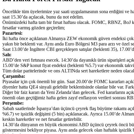
Öncelikle tüm üyelerimize yaz saati uygulamasının sona erdiğini ve hala
saat 15.30’da açılacak, bunu da not edelim.
Önümüzdeki hafta tam bir fırsat haftası olacak. FOMC, RBNZ, BoJ kar
fırsatlar varmış gözden geçirelim;
Pazartesi:
İki hafta önce açıklanan Almanya ZEW ekonomik güven endeksi çok da 
yakın bir beklenti var. Aynı anda Euro Bölgesi M3 para arzı ve özel se
Saat 13.00’de İngiltere CBI gerçekleşen satışlar (beklenti 35), 17.0
Salı:
ABD’den veri fırtınası esecek. 14:30’da dayanıklı ürün siparişleri açık
15.00’de S&P konut fiyat endeksi (beklenti %5.7) var ekonomik takvi
Tüm dolar paritelerinde ve ons ALTINda sert hareketlere neden olacak
Çarşamba:
Piyasalar için çok önemli bir gün. Saat 20.00’de FOMC kararları açıkl
diyenler hatta QE4 sinyali gelebilir beklentisinde olanlar bile var. Fa
Diğer bir faiz kararı da Yeni Zelanda’dan gelecek. Fed kararlarını açı
önemli olan geçtiğimiz hafta gelen zayıf enflasyon verileri sonrası 
Perşembe:
Sabah saatlerinde İspanya’dan üçüncü çeyrek flaş büyüme rakamı açık
%6.7) ve işsizlik değişimi (5 bin) açıklanacak. Ayrıca 15.00’de Al
keskin hareketler ve net fırsatlar getirebilir.
14.30’da dünyanın en büyük ekonomisi ABD üçüncü çeyrek öncü büy
göstermesini bekliyor piyasa. Aynı anda gelecek olan haftalık işsizlik 