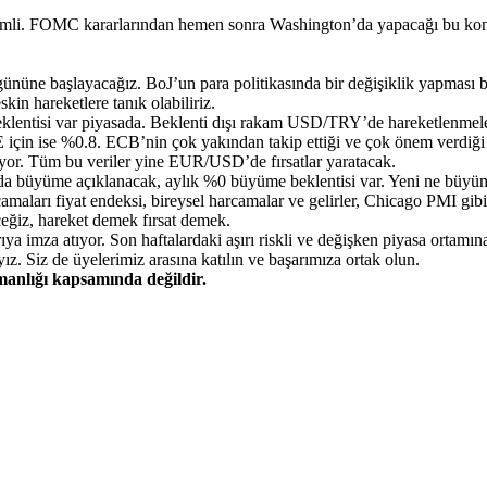
mli. FOMC kararlarından hemen sonra Washington’da yapacağı bu konuş
n gününe başlayacağız. BoJ’un para politikasında bir değişiklik yapması
in hareketlere tanık olabiliriz.
 beklentisi var piyasada. Beklenti dışı rakam USD/TRY’de hareketlenmele
in ise %0.8. ECB’nin çok yakından takip ettiği ve çok önem verdiği bi
nıyor. Tüm bu veriler yine EUR/USD’de fırsatlar yaratacak.
da büyüme açıklanacak, aylık %0 büyüme beklentisi var. Yeni ne büyü
camaları fiyat endeksi, bireysel harcamalar ve gelirler, Chicago PMI g
ğiz, hareket demek fırsat demek.
 imza atıyor. Son haftalardaki aşırı riskli ve değişken piyasa ortamına
. Siz de üyelerimiz arasına katılın ve başarımıza ortak olun.
şmanlığı kapsamında değildir.