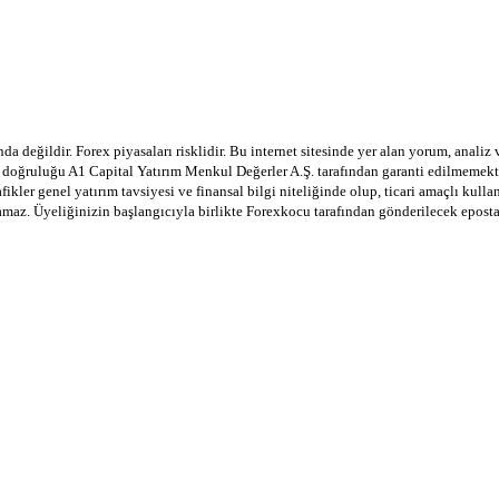
a değildir. Forex piyasaları risklidir. Bu internet sitesinde yer alan yorum, analiz
in doğruluğu A1 Capital Yatırım Menkul Değerler A.Ş. tarafından garanti edilmemekte
afikler genel yatırım tavsiyesi ve finansal bilgi niteliğinde olup, ticari amaçlı ku
lamaz. Üyeliğinizin başlangıcıyla birlikte Forexkocu tarafından gönderilecek epost