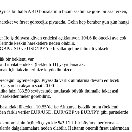
. Ayrıca bu hafta ABD borsalarının bizim saatimize göre bir saat erken,
reket ve fırsat göreceğiz piyasada. Gelin hep beraber gün gün hangi
Ifo iş dünyası güven endeksi açıklanıyor. 104.6 ile önceki aya çok
erinde keskin hareketlere neden olabilir.
ak. GBP/USD ve USD/JPY’de fırsatlar gelme ihtimali yüksek.
ik bir beklenti var.
nd imalat endeksi (beklenti 11) yayınlanacak.
mak için takvimlerinize kaydedin bizce.
ereceğini öğreneceğiz. Piyasada varlık alımlarına devam edilecek
cak Çarşamba akşamı saat 20.00.
tika faizi %3.50 seviyesinde tutulacak büyük ihtimalle fakat asıl
areketlenmeler görebiliriz.
sındaki ülkeden. 10.55’de ise Almanya işsizlik oranı (beklenti
entiden farklı veriler EUR/USD, EUR/GBP ve EUR/JPY gibi paritelerde
konomisinin üçüncü çeyrekte %3.1’lik bir büyüme performansı
salarda dalgalanmalara neden olabilir. Haftanın önemli fırsat anlarından