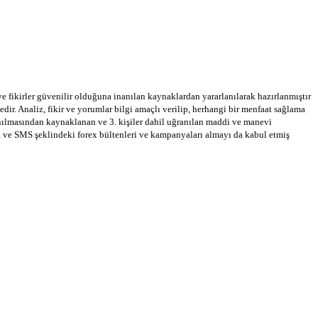
 ve fikirler güvenilir olduğuna inanılan kaynaklardan yararlanılarak hazırlanmıştır
dir. Analiz, fikir ve yorumlar bilgi amaçlı verilip, herhangi bir menfaat sağlama
llanılmasından kaynaklanan ve 3. kişiler dahil uğranılan maddi ve manevi
a ve SMS şeklindeki forex bültenleri ve kampanyaları almayı da kabul etmiş