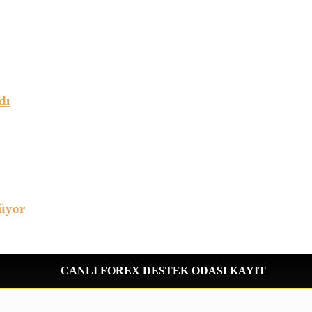
dı
üyor
CANLI FOREX DESTEK ODASI KAYIT