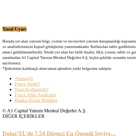
Yasal Uyarı
Burada yer alan yatırım bilgi, yorum ve tavsiyeleri yatırım danışmanlığı kapsamınd
ve analistlerimizin kişisel görüşlerini yansıtmaktadır. Kullanılan tablo grafikler
amacı güdülmemektedir. Sitede yer alan her türlü Analiz, fikir, yorum, tablo ve gr
zararlardan A1 Capital Yatırım Menkul Değerler A.Ş. hiçbir şekilde sorumlu tutu
sayılırsınız.
*Şirketimiz kaldıraçlı alım-satım işlemleri yetki belgesine sahiptir.
Anasayfa
Forex Nedir?
Nasıl Kullanırım?
Forex Altın Analizleri
Banka Hesap Bilgileri
© A1 Capital Yatırım Menkul Değerler A.Ş.
DİĞER İÇERİKLER
Dolar/TL’de 7.54 Direnci En Önemli Seviye…