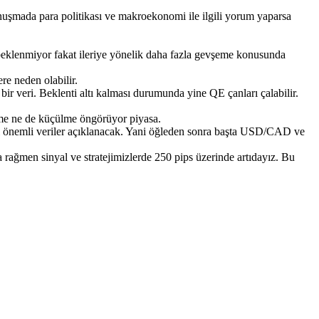
mada para politikası ve makroekonomi ile ilgili yorum yaparsa
 beklenmiyor fakat ileriye yönelik daha fazla gevşeme konusunda
re neden olabilir.
r veri. Beklenti altı kalması durumunda yine QE çanları çalabilir.
me ne de küçülme öngörüyor piyasa.
ibi önemli veriler açıklanacak. Yani öğleden sonra başta USD/CAD ve
 rağmen sinyal ve stratejimizlerde 250 pips üzerinde artıdayız. Bu