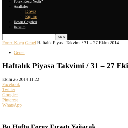
Forex Koçu Nedir?
Analizler
Doviz
Eğitim
Hesap Çeşitleri
İletişim
Forex Koçu
Genel
Haftalık Piyasa Takvimi / 31 – 27 Ekim 2014
Genel
Haftalık Piyasa Takvimi / 31 – 27 E
Ekim 26 2014 11:22
Facebook
Twitter
Google+
Pinterest
WhatsApp
Bu Hafta Forex Fırsatı Yağacak