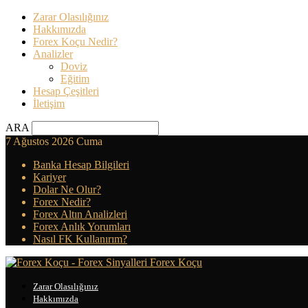
Zarar Olasılığınız
Hakkımızda
Forex Koçu Nedir?
Analizler
Doviz
Eğitim
Hesap Çeşitleri
İletişim
ARA
7 Ağustos 2026 Cuma
Banka Hesap Bilgileri
Kariyer
Dolar Ne Olur?
Forex Nedir?
Forex Altın Analizleri
Forex Anlık Yorumları
Nasıl FK Kullanırım?
Forex Koçu
Zarar Olasılığınız
Hakkımızda