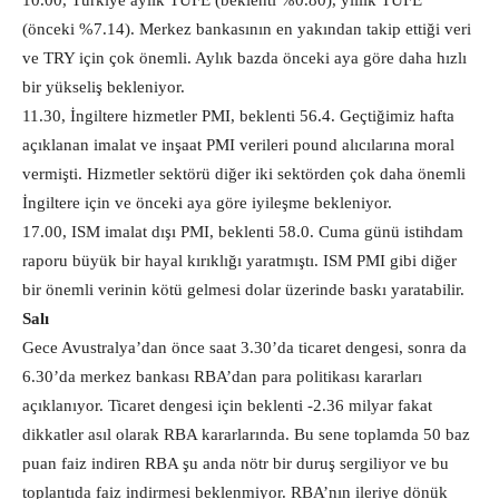
10.00, Türkiye aylık TÜFE (beklenti %0.80), yıllık TÜFE
(önceki %7.14). Merkez bankasının en yakından takip ettiği veri
ve TRY için çok önemli. Aylık bazda önceki aya göre daha hızlı
bir yükseliş bekleniyor.
11.30, İngiltere hizmetler PMI, beklenti 56.4. Geçtiğimiz hafta
açıklanan imalat ve inşaat PMI verileri pound alıcılarına moral
vermişti. Hizmetler sektörü diğer iki sektörden çok daha önemli
İngiltere için ve önceki aya göre iyileşme bekleniyor.
17.00, ISM imalat dışı PMI, beklenti 58.0. Cuma günü istihdam
raporu büyük bir hayal kırıklığı yaratmıştı. ISM PMI gibi diğer
bir önemli verinin kötü gelmesi dolar üzerinde baskı yaratabilir.
Salı
Gece Avustralya’dan önce saat 3.30’da ticaret dengesi, sonra da
6.30’da merkez bankası RBA’dan para politikası kararları
açıklanıyor. Ticaret dengesi için beklenti -2.36 milyar fakat
dikkatler asıl olarak RBA kararlarında. Bu sene toplamda 50 baz
puan faiz indiren RBA şu anda nötr bir duruş sergiliyor ve bu
toplantıda faiz indirmesi beklenmiyor. RBA’nın ileriye dönük