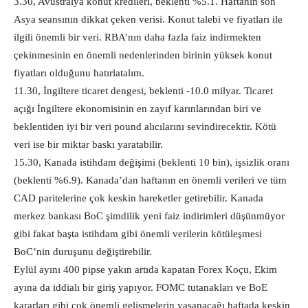
3.30, Avustralya konut kredileri, beklenti %5.1. Haftanın son
Asya seansının dikkat çeken verisi. Konut talebi ve fiyatları ile
ilgili önemli bir veri. RBA’nın daha fazla faiz indirmekten
çekinmesinin en önemli nedenlerinden birinin yüksek konut
fiyatları olduğunu hatırlatalım.
11.30, İngiltere ticaret dengesi, beklenti -10.0 milyar. Ticaret
açığı İngiltere ekonomisinin en zayıf karınlarından biri ve
beklentiden iyi bir veri pound alıcılarını sevindirecektir. Kötü
veri ise bir miktar baskı yaratabilir.
15.30, Kanada istihdam değişimi (beklenti 10 bin), işsizlik oranı
(beklenti %6.9). Kanada’dan haftanın en önemli verileri ve tüm
CAD paritelerine çok keskin hareketler getirebilir. Kanada
merkez bankası BoC şimdilik yeni faiz indirimleri düşünmüyor
gibi fakat başta istihdam gibi önemli verilerin kötüleşmesi
BoC’nin duruşunu değiştirebilir.
Eylül ayını 400 pipse yakın artıda kapatan Forex Koçu, Ekim
ayına da iddialı bir giriş yapıyor. FOMC tutanakları ve BoE
kararları gibi çok önemli gelişmelerin yaşanacağı haftada keskin