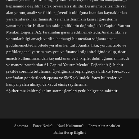
kapsamında değildir. Forex piyasaları risklidir. Bu internet sitesinde yer
alan yorum, analiz ve fikirler güvenilir olduğuna inanılan kaynaklardan
yararlanılarak hazırlanmıştır ve analistlerimizin kişisel görüşlerini
yansıtmaktadır. Kullanılan tablo grafiklerin doğruluğu A1 Capital Yatırım
Menkul Değerler A.Ş. tarafından garanti edilmemektedir. Analiz, fikir ve
yorumlar bilgi amaçlı verilip, herhangi bir menfaat sağlama amacı
güdülmemektedir. Sitede yer alan her türlü Analiz, fikir, yorum, tablo ve
grafikler genel yatırım tavsiyesi ve finansal bilgi niteliğinde olup, ticari
amaçlı kullanılmasından kaynaklanan ve 3. kişiler dahil uğranılan maddi
ve manevi zararlardan A1 Capital Yatırım Menkul Değerler A.Ş. hiçbir
şekilde sorumlu tutulamaz. Üyeliğinizin başlangıcıyla birlikte Forexkocu
tarafından gönderilecek eposta ve SMS şeklindeki forex bültenleri ve
kampanyaları almayı da kabul etmiş sayılırsınız.
*Şirketimiz kaldıraçlı alım-satım işlemleri yetki belgesine sahiptir.
Anasayfa
Forex Nedir?
Nasıl Kullanırım?
Forex Altın Analizleri
Banka Hesap Bilgileri