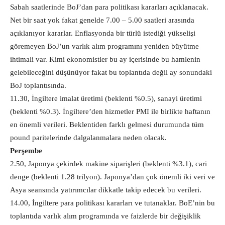
Sabah saatlerinde BoJ’dan para politikası kararları açıklanacak.
Net bir saat yok fakat genelde 7.00 – 5.00 saatleri arasında
açıklanıyor kararlar. Enflasyonda bir türlü istediği yükselişi
göremeyen BoJ’un varlık alım programını yeniden büyütme
ihtimali var. Kimi ekonomistler bu ay içerisinde bu hamlenin
gelebileceğini düşünüyor fakat bu toplantıda değil ay sonundaki
BoJ toplantısında.
11.30, İngiltere imalat üretimi (beklenti %0.5), sanayi üretimi
(beklenti %0.3). İngiltere’den hizmetler PMI ile birlikte haftanın
en önemli verileri. Beklentiden farklı gelmesi durumunda tüm
pound paritelerinde dalgalanmalara neden olacak.
Perşembe
2.50, Japonya çekirdek makine siparişleri (beklenti %3.1), cari
denge (beklenti 1.28 trilyon). Japonya’dan çok önemli iki veri ve
Asya seansında yatırımcılar dikkatle takip edecek bu verileri.
14.00, İngiltere para politikası kararları ve tutanaklar. BoE’nin bu
toplantıda varlık alım programında ve faizlerde bir değişiklik