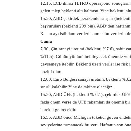
12.15, ECB ikinci TLTRO operasyonu sonuçlarını
gelen talep beklenti altı kalmıştı. Yine beklenti a
15.30, ABD çekirdek perakende satışlar (beklenti %
başvuruları (beklenti 299 bin). ABD’den haftanın
Kasım ayı istihdam verileri sonrası bu verilerin de
Cuma
7.30, Çin sanayi üretimi (beklenti %7.6), sabit var
%11.5). Günün yönünü belirleyecek önemde verile
gevşemeye itebilir. Beklenti üzeri veriler ise risk
pozitif olur.
12.00, Euro Bölgesi sanayi üretimi, beklenti %0.2.
sınırlı kalabilir. Yine de takipte olacağız.
15.30, ABD ÜFE (beklenti %-0.1), çekirdek ÜFE 
fazla önem verse de ÜFE rakamları da önemli bir 
hareket getirecektir.
16.55, ABD öncü Michigan tüketici güven endeksi,
seviyelerine tırmanacak bu veri. Haftanın son önem