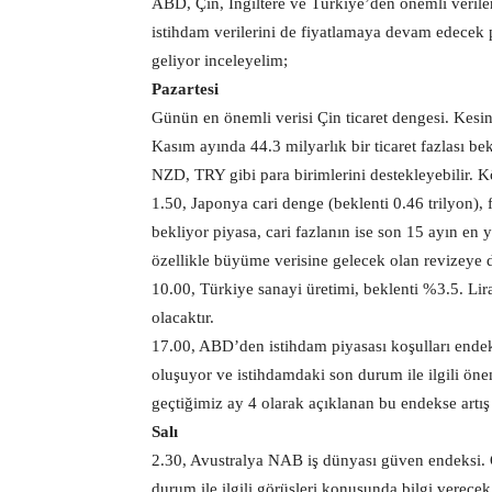
ABD, Çin, İngiltere ve Türkiye’den önemli veril
istihdam verilerini de fiyatlamaya devam edecek 
geliyor inceleyelim;
Pazartesi
Günün en önemli verisi Çin ticaret dengesi. Kesin 
Kasım ayında 44.3 milyarlık bir ticaret fazlası bekl
NZD, TRY gibi para birimlerini destekleyebilir. Köt
1.50, Japonya cari denge (beklenti 0.46 trilyon),
bekliyor piyasa, cari fazlanın ise son 15 ayın en 
özellikle büyüme verisine gelecek olan revizeye 
10.00, Türkiye sanayi üretimi, beklenti %3.5. Li
olacaktır.
17.00, ABD’den istihdam piyasası koşulları endek
oluşuyor ve istihdamdaki son durum ile ilgili öne
geçtiğimiz ay 4 olarak açıklanan bu endekse artış 
Salı
2.30, Avustralya NAB iş dünyası güven endeksi.
durum ile ilgili görüşleri konusunda bilgi verece