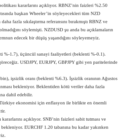
itikası kararlarını açıklıyor. RBNZ’nin faizleri %2.50
antısında başkan Wheeler’in söyleyecekleri tüm NZD
da daha fazla sıkılaştırma referansını bırakmıştı RBNZ ve
r olmadığını söylemişti. NZDUSD şu anda bu açıklamaların
 memnun edecek bir düşüş yaşandığını söyleyemeyiz.
i %-1.7), üçüncül sanayi faaliyetleri (beklenti %-0.1).
ini göreceğiz. USDJPY, EURJPY, GBPJPY gibi yen paritelerinde
in), işsizlik oranı (beklenti %6.3). İşsizlik oranının Ağustos
manması bekleniyor. Beklentiden kötü veriler daha fazla
a dahil edebilir.
Türkiye ekonomisi için enflasyon ile birlikte en önemli
tir.
kararlarını açıklıyor. SNB’nin faizleri sabit tutması ve
bekleniyor. EURCHF 1.20 tabanına bu kadar yakınken
iz.