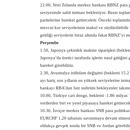
22.00, Yeni Zelanda merkez bankası RBNZ para pol
seviyesinde sabit tutması bekleniyor. Basın topl
paritelerine hareket getirecektir. Önceki toplantı
mevcut kur seviyelerinin makul ve sürdürülebili
geldiği seviyelerin biraz altında fakat RBNZ’yi
Perşembe
1.50, Japonya çekirdek makine siparişleri (beklent
Japonya’da üretici tarafında işlerin nasıl gittiğ
hareket görebiliriz.
2.30, Avustralya istihdam değişimi (beklenti 15.2 b
ayı hariç son yılların en yüksek seviyelerine tır
bankayı RBA’dan faiz indirimi bekleyenler takımın
10.00, Türkiye cari denge, beklenti -1.86 milyar. 
verilerden biri ve yerel piyasaya hareket getirecek
10.30, İsviçre merkez bankası SNB para politikası 
EURCHF 1.20 tabanını savunmaya devam etmesi 
oldukça gevşek tonda bir SNB ve Jordan görebilir