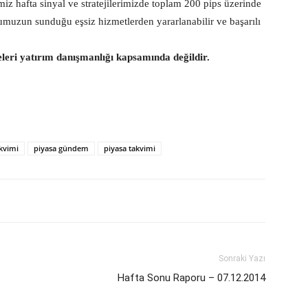
miz hafta sinyal ve stratejilerimizde toplam 200 pips üzerinde
mumuzun sunduğu eşsiz hizmetlerden yararlanabilir ve başarılı
eleri yatırım danışmanlığı kapsamında değildir.
akvimi
piyasa gündem
piyasa takvimi
Sonraki Yazı
Hafta Sonu Raporu – 07.12.2014