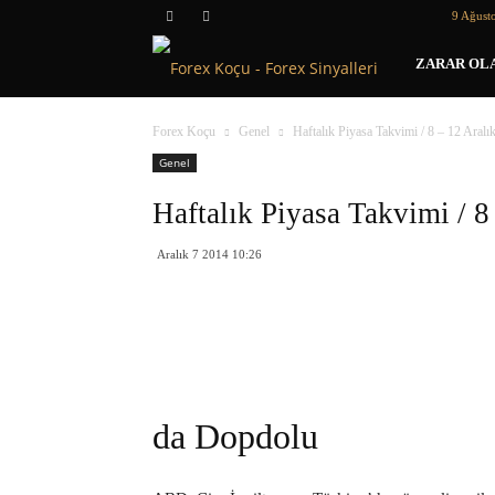
9 Ağust
Forex
ZARAR OLA
Koçu
Forex Koçu
Genel
Haftalık Piyasa Takvimi / 8 – 12 Aralı
Genel
Haftalık Piyasa Takvimi / 8
Aralık 7 2014 10:26
da Dopdolu