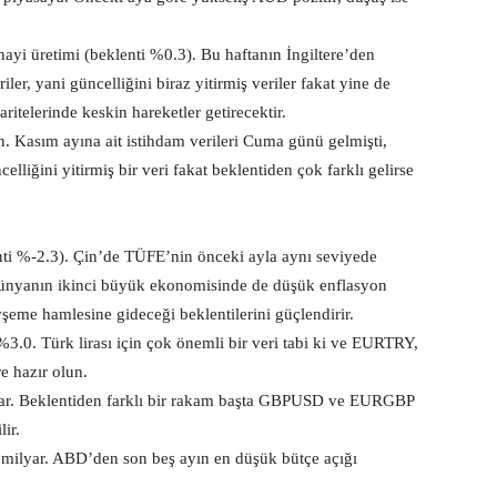
anayi üretimi (beklenti %0.3). Bu haftanın İngiltere’den
iler, yani güncelliğini biraz yitirmiş veriler fakat yine de
telerinde keskin hareketler getirecektir.
. Kasım ayına ait istihdam verileri Cuma günü gelmişti,
lliğini yitirmiş bir veri fakat beklentiden çok farklı gelirse
ti %-2.3). Çin’de TÜFE’nin önceki ayla aynı seviyede
m dünyanın ikinci büyük ekonomisinde de düşük enflasyon
vşeme hamlesine gideceği beklentilerini güçlendirir.
.0. Türk lirası için çok önemli bir veri tabi ki ve EURTRY,
e hazır olun.
milyar. Beklentiden farklı bir rakam başta GBPUSD ve EURGBP
ir.
 milyar. ABD’den son beş ayın en düşük bütçe açığı