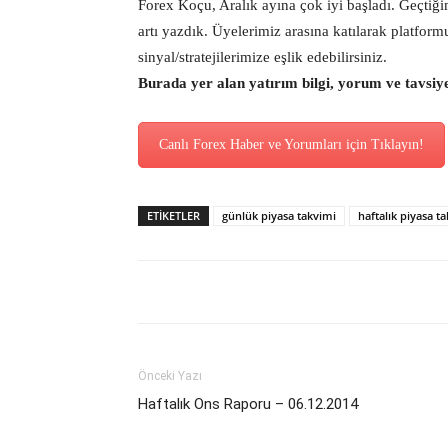
Forex Koçu, Aralık ayına çok iyi başladı. Geçtiği
artı yazdık. Üyelerimiz arasına katılarak platfor
sinyal/stratejilerimize eşlik edebilirsiniz.
Burada yer alan yatırım bilgi, yorum ve tavsiy
Canlı Forex Haber ve Yorumları için Tıklayın!
ETİKETLER
günlük piyasa takvimi
haftalık piyasa t
Önceki Yazı
Haftalık Ons Raporu – 06.12.2014