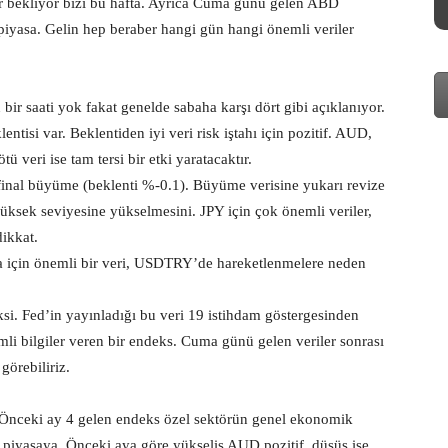
er bekliyor bizi bu hafta. Ayrıca Cuma günü gelen ABD
piyasa. Gelin hep beraber hangi gün hangi önemli veriler
bir saati yok fakat genelde sabaha karşı dört gibi açıklanıyor.
entisi var. Beklentiden iyi veri risk iştahı için pozitif. AUD,
ü veri ise tam tersi bir etki yaratacaktır.
 final büyüme (beklenti %-0.1). Büyüme verisine yukarı revize
yüksek seviyesine yükselmesini. JPY için çok önemli veriler,
dikkat.
ra için önemli bir veri, USDTRY’de hareketlenmelere neden
si. Fed’in yayınladığı bu veri 19 istihdam göstergesinden
mli bilgiler veren bir endeks. Cuma günü gelen veriler sonrası
görebiliriz.
 Önceki ay 4 gelen endeks özel sektörün genel ekonomik
k piyasaya. Önceki aya göre yükseliş AUD pozitif, düşüş ise