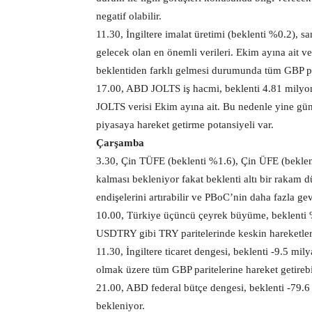
negatif olabilir.
11.30, İngiltere imalat üretimi (beklenti %0.2), s
gelecek olan en önemli verileri. Ekim ayına ait ver
beklentiden farklı gelmesi durumunda tüm GBP pari
17.00, ABD JOLTS iş hacmi, beklenti 4.81 milyon
JOLTS verisi Ekim ayına ait. Bu nedenle yine günce
piyasaya hareket getirme potansiyeli var.
Çarşamba
3.30, Çin TÜFE (beklenti %1.6), Çin ÜFE (beklen
kalması bekleniyor fakat beklenti altı bir raka
endişelerini artırabilir ve PBoC’nin daha fazla ge
10.00, Türkiye üçüncü çeyrek büyüme, beklenti %3
USDTRY gibi TRY paritelerinde keskin hareketler
11.30, İngiltere ticaret dengesi, beklenti -9.5 
olmak üzere tüm GBP paritelerine hareket getirebil
21.00, ABD federal bütçe dengesi, beklenti -79.6
bekleniyor.