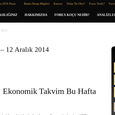
os 2026 Pazar
Banka Hesap Bilgileri
Kariyer
Dolar Ne Olur?
Forex Nedir?
Forex
SILIĞINIZ
HAKKIMIZDA
FOREX KOÇU NEDIR?
ANALIZLE
k 2014
 – 12 Aralık 2014
Ekonomik Takvim Bu Hafta