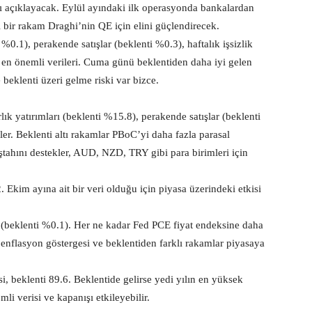
 açıklayacak. Eylül ayındaki ilk operasyonda bankalardan
ltı bir rakam Draghi’nin QE için elini güçlendirecek.
0.1), perakende satışlar (beklenti %0.3), haftalık işsizlik
 en önemli verileri. Cuma günü beklentiden daha iyi gelen
 beklenti üzeri gelme riski var bizce.
lık yatırımları (beklenti %15.8), perakende satışlar (beklenti
r. Beklenti altı rakamlar PBoC’yi daha fazla parasal
 iştahını destekler, AUD, NZD, TRY gibi para birimleri için
 Ekim ayına ait bir veri olduğu için piyasa üzerindeki etkisi
(beklenti %0.1). Her ne kadar Fed PCE fiyat endeksine daha
enflasyon göstergesi ve beklentiden farklı rakamlar piyasaya
 beklenti 89.6. Beklentide gelirse yedi yılın en yüksek
li verisi ve kapanışı etkileyebilir.