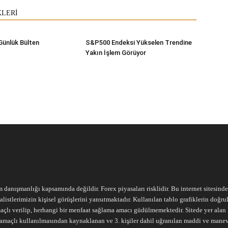
KLERİ
Günlük Bülten
S&P500 Endeksi Yükselen Trendine
Yakın İşlem Görüyor
m danışmanlığı kapsamında değildir. Forex piyasaları risklidir. Bu internet sitesind
alistlerimizin kişisel görüşlerini yansıtmaktadır. Kullanılan tablo grafiklerin doğ
açlı verilip, herhangi bir menfaat sağlama amacı güdülmemektedir. Sitede yer alan he
ari amaçlı kullanılmasından kaynaklanan ve 3. kişiler dahil uğranılan maddi ve mane