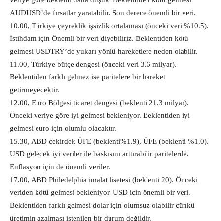
veriye göre beklenti daha düşük. Beklentiden kötü gelmesi
AUDUSD’de fırsatlar yaratabilir. Son derece önemli bir veri.
10.00, Türkiye çeyreklik işsizlik ortalaması (önceki veri %10.5).
İstihdam için Önemli bir veri diyebiliriz. Beklentiden kötü
gelmesi USDTRY’de yukarı yönlü hareketlere neden olabilir.
11.00, Türkiye bütçe dengesi (önceki veri 3.6 milyar).
Beklentiden farklı gelmez ise paritelere bir hareket
getirmeyecektir.
12.00, Euro Bölgesi ticaret dengesi (beklenti 21.3 milyar).
Önceki veriye göre iyi gelmesi bekleniyor. Beklentiden iyi
gelmesi euro için olumlu olacaktır.
15.30, ABD çekirdek ÜFE (beklenti%1.9), ÜFE (beklenti %1.0).
USD gelecek iyi veriler ile baskısını arttırabilir paritelerde.
Enflasyon için de önemli veriler.
17.00, ABD Philedelphia imalat lisetesi (beklenti 20). Önceki
veriden kötü gelmesi bekleniyor. USD için önemli bir veri.
Beklentiden farklı gelmesi dolar için olumsuz olabilir çünkü
üretimin azalması istenilen bir durum değildir.