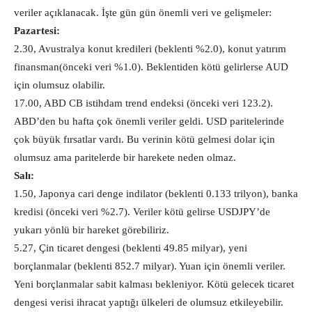
veriler açıklanacak. İşte gün gün önemli veri ve gelişmeler:
Pazartesi:
2.30, Avustralya konut kredileri (beklenti %2.0), konut yatırım
finansman(önceki veri %1.0). Beklentiden kötü gelirlerse AUD
için olumsuz olabilir.
17.00, ABD CB istihdam trend endeksi (önceki veri 123.2).
ABD’den bu hafta çok önemli veriler geldi. USD paritelerinde
çok büyük fırsatlar vardı. Bu verinin kötü gelmesi dolar için
olumsuz ama paritelerde bir harekete neden olmaz.
Salı:
1.50, Japonya cari denge indilator (beklenti 0.133 trilyon), banka
kredisi (önceki veri %2.7). Veriler kötü gelirse USDJPY’de
yukarı yönlü bir hareket görebiliriz.
5.27, Çin ticaret dengesi (beklenti 49.85 milyar), yeni
borçlanmalar (beklenti 852.7 milyar). Yuan için önemli veriler.
Yeni borçlanmalar sabit kalması bekleniyor. Kötü gelecek ticaret
dengesi verisi ihracat yaptığı ülkeleri de olumsuz etkileyebilir.