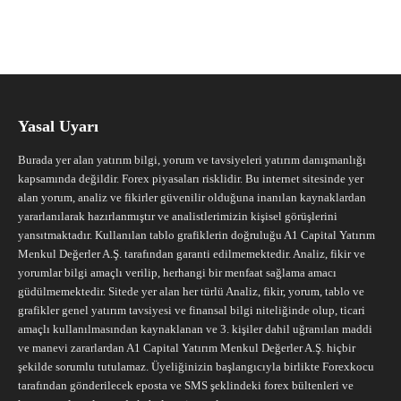
Yasal Uyarı
Burada yer alan yatırım bilgi, yorum ve tavsiyeleri yatırım danışmanlığı
kapsamında değildir. Forex piyasaları risklidir. Bu internet sitesinde yer
alan yorum, analiz ve fikirler güvenilir olduğuna inanılan kaynaklardan
yararlanılarak hazırlanmıştır ve analistlerimizin kişisel görüşlerini
yansıtmaktadır. Kullanılan tablo grafiklerin doğruluğu A1 Capital Yatırım
Menkul Değerler A.Ş. tarafından garanti edilmemektedir. Analiz, fikir ve
yorumlar bilgi amaçlı verilip, herhangi bir menfaat sağlama amacı
güdülmemektedir. Sitede yer alan her türlü Analiz, fikir, yorum, tablo ve
grafikler genel yatırım tavsiyesi ve finansal bilgi niteliğinde olup, ticari
amaçlı kullanılmasından kaynaklanan ve 3. kişiler dahil uğranılan maddi
ve manevi zararlardan A1 Capital Yatırım Menkul Değerler A.Ş. hiçbir
şekilde sorumlu tutulamaz. Üyeliğinizin başlangıcıyla birlikte Forexkocu
tarafından gönderilecek eposta ve SMS şeklindeki forex bültenleri ve