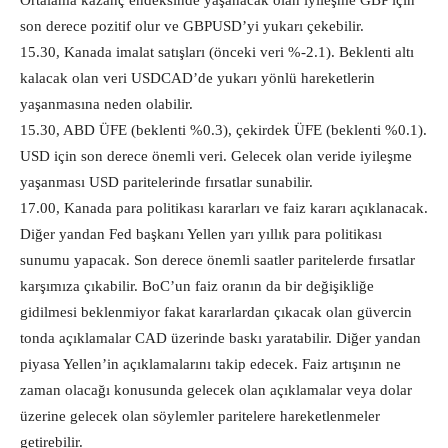
Ortalama kazanç endeksinde yaşanacak olan iyileşme GBP için
son derece pozitif olur ve GBPUSD’yi yukarı çekebilir.
15.30, Kanada imalat satışları (önceki veri %-2.1). Beklenti altı
kalacak olan veri USDCAD’de yukarı yönlü hareketlerin
yaşanmasına neden olabilir.
15.30, ABD ÜFE (beklenti %0.3), çekirdek ÜFE (beklenti %0.1).
USD için son derece önemli veri. Gelecek olan veride iyileşme
yaşanması USD paritelerinde fırsatlar sunabilir.
17.00, Kanada para politikası kararları ve faiz kararı açıklanacak.
Diğer yandan Fed başkanı Yellen yarı yıllık para politikası
sunumu yapacak. Son derece önemli saatler paritelerde fırsatlar
karşımıza çıkabilir. BoC’un faiz oranın da bir değişikliğe
gidilmesi beklenmiyor fakat kararlardan çıkacak olan güvercin
tonda açıklamalar CAD üzerinde baskı yaratabilir. Diğer yandan
piyasa Yellen’in açıklamalarını takip edecek. Faiz artışının ne
zaman olacağı konusunda gelecek olan açıklamalar veya dolar
üzerine gelecek olan söylemler paritelere hareketlenmeler
getirebilir.