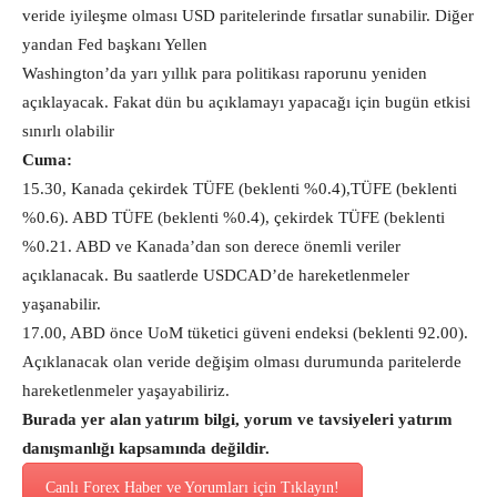
veride iyileşme olması USD paritelerinde fırsatlar sunabilir. Diğer
yandan Fed başkanı Yellen
Washington’da yarı yıllık para politikası raporunu yeniden
açıklayacak. Fakat dün bu açıklamayı yapacağı için bugün etkisi
sınırlı olabilir
Cuma:
15.30, Kanada çekirdek TÜFE (beklenti %0.4),TÜFE (beklenti
%0.6). ABD TÜFE (beklenti %0.4), çekirdek TÜFE (beklenti
%0.21. ABD ve Kanada’dan son derece önemli veriler
açıklanacak. Bu saatlerde USDCAD’de hareketlenmeler
yaşanabilir.
17.00, ABD önce UoM tüketici güveni endeksi (beklenti 92.00).
Açıklanacak olan veride değişim olması durumunda paritelerde
hareketlenmeler yaşayabiliriz.
Burada yer alan yatırım bilgi, yorum ve tavsiyeleri yatırım
danışmanlığı kapsamında değildir.
Canlı Forex Haber ve Yorumları için Tıklayın!