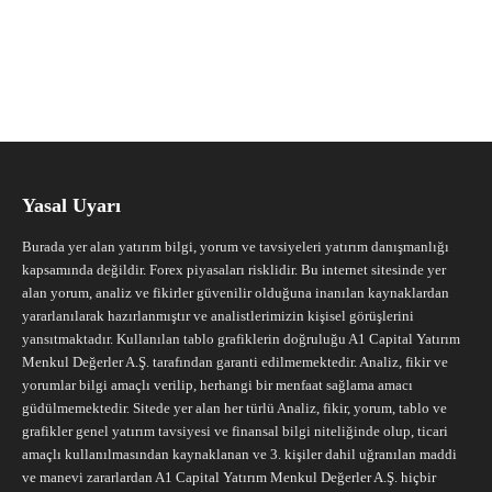
Yasal Uyarı
Burada yer alan yatırım bilgi, yorum ve tavsiyeleri yatırım danışmanlığı
kapsamında değildir. Forex piyasaları risklidir. Bu internet sitesinde yer
alan yorum, analiz ve fikirler güvenilir olduğuna inanılan kaynaklardan
yararlanılarak hazırlanmıştır ve analistlerimizin kişisel görüşlerini
yansıtmaktadır. Kullanılan tablo grafiklerin doğruluğu A1 Capital Yatırım
Menkul Değerler A.Ş. tarafından garanti edilmemektedir. Analiz, fikir ve
yorumlar bilgi amaçlı verilip, herhangi bir menfaat sağlama amacı
güdülmemektedir. Sitede yer alan her türlü Analiz, fikir, yorum, tablo ve
grafikler genel yatırım tavsiyesi ve finansal bilgi niteliğinde olup, ticari
amaçlı kullanılmasından kaynaklanan ve 3. kişiler dahil uğranılan maddi
ve manevi zararlardan A1 Capital Yatırım Menkul Değerler A.Ş. hiçbir