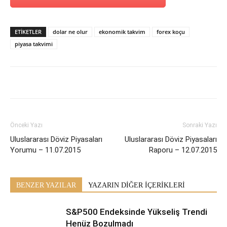
ETİKETLER
dolar ne olur
ekonomik takvim
forex koçu
piyasa takvimi
Önceki Yazı
Sonraki Yazı
Uluslararası Döviz Piyasaları
Uluslararası Döviz Piyasaları
Yorumu – 11.07.2015
Raporu – 12.07.2015
BENZER YAZILAR
YAZARIN DİĞER İÇERİKLERİ
S&P500 Endeksinde Yükseliş Trendi
Henüz Bozulmadı