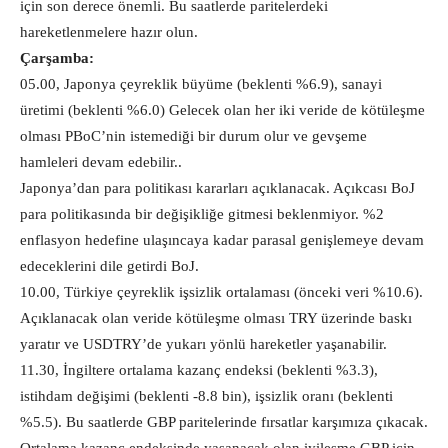
için son derece önemli. Bu saatlerde paritelerdeki
hareketlenmelere hazır olun.
Çarşamba:
05.00, Japonya çeyreklik büyüme (beklenti %6.9), sanayi
üretimi (beklenti %6.0) Gelecek olan her iki veride de kötüleşme
olması PBoC’nin istemediği bir durum olur ve gevşeme
hamleleri devam edebilir..
Japonya’dan para politikası kararları açıklanacak. Açıkcası BoJ
para politikasında bir değişikliğe gitmesi beklenmiyor. %2
enflasyon hedefine ulaşıncaya kadar parasal genişlemeye devam
edeceklerini dile getirdi BoJ.
10.00, Türkiye çeyreklik işsizlik ortalaması (önceki veri %10.6).
Açıklanacak olan veride kötüleşme olması TRY üzerinde baskı
yaratır ve USDTRY’de yukarı yönlü hareketler yaşanabilir.
11.30, İngiltere ortalama kazanç endeksi (beklenti %3.3),
istihdam değişimi (beklenti -8.8 bin), işsizlik oranı (beklenti
%5.5). Bu saatlerde GBP paritelerinde fırsatlar karşımıza çıkacak.