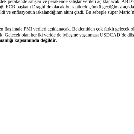
ek perakende satışlar ve perakende satışlar verileri açıklanacak. ABD’
ğı ECB başkanı Draghi’de olacak bu saatlerde çünkü geçtiğimiz açıklama
di ve enflasyonun ıskalandığının altını çizdi. Bu sebeple süper Mar
n flaş imala PMI verileri açıklanacak. Beklentiden çok farklı gelecek
. Gelecek olan her iki veride de iyileşme yaşanması USDCAD’de düşüş
şmanlığı kapsamında değildir.