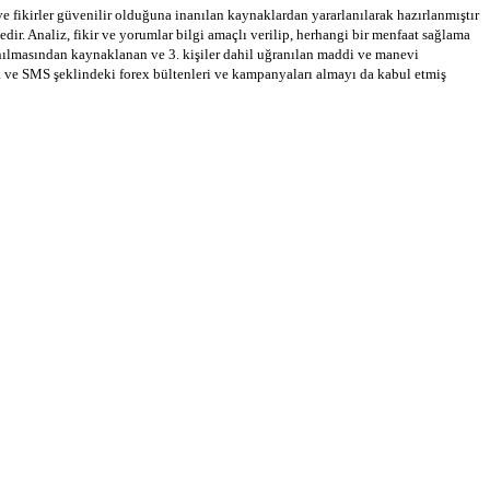
 ve fikirler güvenilir olduğuna inanılan kaynaklardan yararlanılarak hazırlanmıştır
dir. Analiz, fikir ve yorumlar bilgi amaçlı verilip, herhangi bir menfaat sağlama
llanılmasından kaynaklanan ve 3. kişiler dahil uğranılan maddi ve manevi
a ve SMS şeklindeki forex bültenleri ve kampanyaları almayı da kabul etmiş