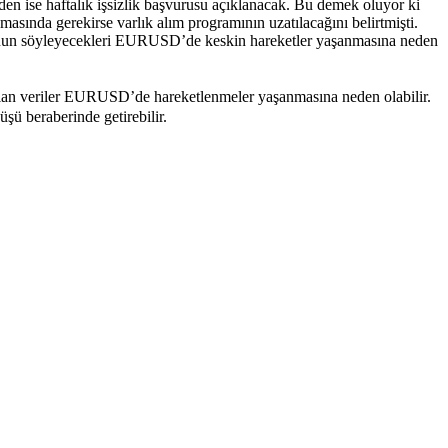
den ise haftalık işsizlik başvurusu açıklanacak. Bu demek oluyor ki
sında gerekirse varlık alım programının uzatılacağını belirtmişti.
io’nun söyleyecekleri EURUSD’de keskin hareketler yaşanmasına neden
 olan veriler EURUSD’de hareketlenmeler yaşanmasına neden olabilir.
ü beraberinde getirebilir.