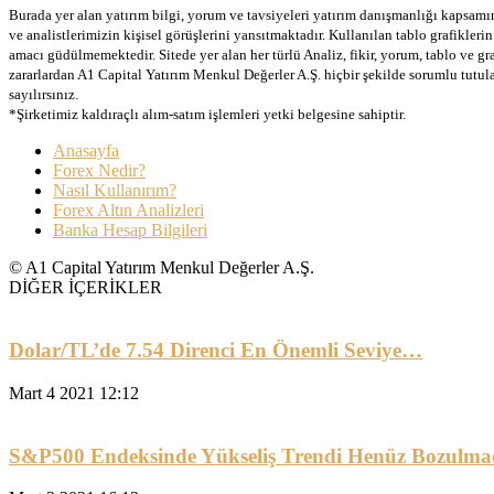
Burada yer alan yatırım bilgi, yorum ve tavsiyeleri yatırım danışmanlığı kapsamınd
ve analistlerimizin kişisel görüşlerini yansıtmaktadır. Kullanılan tablo grafikler
amacı güdülmemektedir. Sitede yer alan her türlü Analiz, fikir, yorum, tablo ve gr
zararlardan A1 Capital Yatırım Menkul Değerler A.Ş. hiçbir şekilde sorumlu tutu
sayılırsınız.
*Şirketimiz kaldıraçlı alım-satım işlemleri yetki belgesine sahiptir.
Anasayfa
Forex Nedir?
Nasıl Kullanırım?
Forex Altın Analizleri
Banka Hesap Bilgileri
© A1 Capital Yatırım Menkul Değerler A.Ş.
DİĞER İÇERİKLER
Dolar/TL’de 7.54 Direnci En Önemli Seviye…
Mart 4 2021 12:12
S&P500 Endeksinde Yükseliş Trendi Henüz Bozulma