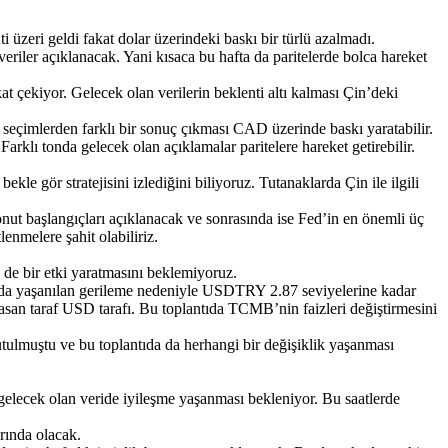
 üzeri geldi fakat dolar üzerindeki baskı bir türlü azalmadı.
iler açıklanacak. Yani kısaca bu hafta da paritelerde bolca hareket
t çekiyor. Gelecek olan verilerin beklenti altı kalması Çin’deki
 seçimlerden farklı bir sonuç çıkması CAD üzerinde baskı yaratabilir.
lı tonda gelecek olan açıklamalar paritelere hareket getirebilir.
e gör stratejisini izlediğini biliyoruz. Tutanaklarda Çin ile ilgili
ut başlangıçları açıklanacak ve sonrasında ise Fed’in en önemli üç
enmelere şahit olabiliriz.
 de bir etki yaratmasını beklemiyoruz.
fında yaşanılan gerileme nedeniyle USDTRY 2.87 seviyelerine kadar
san taraf USD tarafı. Bu toplantıda TCMB’nin faizleri değiştirmesini
tutulmuştu ve bu toplantıda da herhangi bir değişiklik yaşanması
gelecek olan veride iyileşme yaşanması bekleniyor. Bu saatlerde
rında olacak.