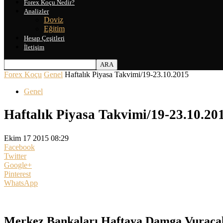
Forex Koçu Nedir?
Analizler
Doviz
Eğitim
Hesap Çeşitleri
İletişim
Forex Koçu
Genel
Haftalık Piyasa Takvimi/19-23.10.2015
Genel
Haftalık Piyasa Takvimi/19-23.10.20
Ekim 17 2015 08:29
Facebook
Twitter
Google+
Pinterest
WhatsApp
Merkez Bankaları Haftaya Damga Vuraca