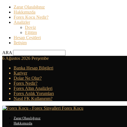
Zarar Olasılığınız
Hakkımızda
Forex Koçu Nedir?
Analizler
Doviz
Eğitim
Hesap Çeşitleri
İletişim
ARA
6 Ağustos 2026 Perşembe
Banka Hesap Bilgileri
Kariyer
Dolar Ne Olur?
Forex Nedir?
Forex Altın Analizleri
Forex Anlık Yorumları
Nasıl FK Kullanırım?
Forex Koçu
Zarar Olasılığınız
Hakkımızda