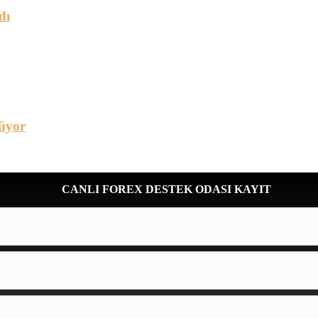
dı
üyor
CANLI FOREX DESTEK ODASI KAYIT