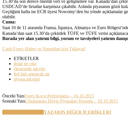
15.30’da son derece önemli veri ve gelişmelere var. Kanada’dan çekird
USDCAD’de fırsatlar karşımıza çıkabilir. Aslında piyasanın gözü kula
Geçtiğimi hafta ise ECB üyesi Nowotny’den bu yönde açıklamalar gel
olabilir.
Cuma:
Saat 10 ile 11 arasında Fransa, İspanya, Almanya ve Euro Bölgesi’nde
Kanada’dan saat 15.30’da çekirdek TÜFE ve TÜFE verisi açıklanacak
Burada yer alan yatırım bilgi, yorum ve tavsiyeleri yatırım danı
Canlı Forex Haber ve Yorumları için Tıklayın!
ETİKETLER
dolar ne olur
ekonomik takvim
fed faiz artıracak mı
piyasa takvimi
Önceki Yazı
Forex Koçu Performansı – 16.10.2015
Sonraki Yazı
Uluslararası Döviz Piyasaları Yorumu – 18.10.2015
BENZER YAZILAR
YAZARIN DİĞER İÇERİKLERİ