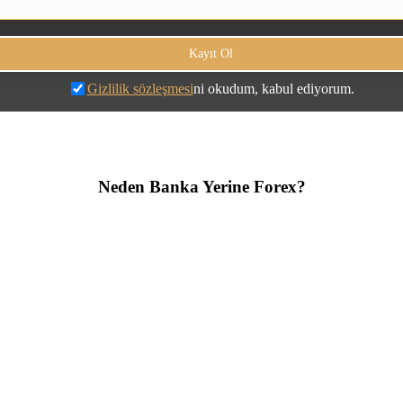
Gizlilik sözleşmesi
ni okudum, kabul ediyorum.
Neden Banka Yerine Forex?