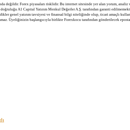
a değildir. Forex piyasaları risklidir. Bu internet sitesinde yer alan yorum, analiz
in doğruluğu A1 Capital Yatırım Menkul Değerler A.Ş. tarafından garanti edilmemekte
afikler genel yatırım tavsiyesi ve finansal bilgi niteliğinde olup, ticari amaçlı ku
lamaz. Üyeliğinizin başlangıcıyla birlikte Forexkocu tarafından gönderilecek epost
dı