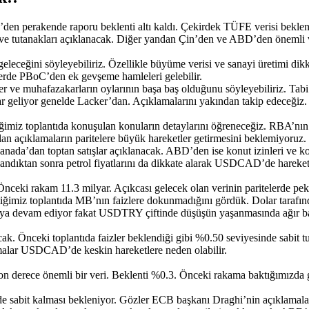
D’den perakende raporu beklenti altı kaldı. Çekirdek TÜFE verisi beklenti
ve tutanakları açıklanacak. Diğer yandan Çin’den ve ABD’den önemli ver
leceğini söyleyebiliriz. Özellikle büyüme verisi ve sanayi üretimi dikka
rde PBoC’den ek gevşeme hamleleri gelebilir.
r ve muhafazakarların oylarının başa baş olduğunu söyleyebiliriz. Tabi
eliyor genelde Lacker’dan. Açıklamalarını yakından takip edeceğiz. Fark
imiz toplantıda konuşulan konuların detaylarını öğreneceğiz. RBA’nın bekl
an açıklamaların paritelere büyük hareketler getirmesini beklemiyoruz.
da’dan toptan satışlar açıklanacak. ABD’den ise konut izinleri ve kon
landıktan sonra petrol fiyatlarını da dikkate alarak USDCAD’de hareketl
nceki rakam 11.3 milyar. Açıkcası gelecek olan verinin paritelerde pek
eçtiğimiz toplantıda MB’nın faizlere dokunmadığını gördük. Dolar tara
tmaya devam ediyor fakat USDTRY çiftinde düşüşün yaşanmasında ağır ba
acak. Önceki toplantıda faizler beklendiği gibi %0.50 seviyesinde sabit 
amalar USDCAD’de keskin hareketlere neden olabilir.
son derece önemli bir veri. Beklenti %0.3. Önceki rakama baktığımızda 
de sabit kalması bekleniyor. Gözler ECB başkanı Draghi’nin açıklamala