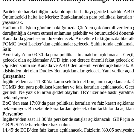
Paritelerde hareketliliğin fazla olduğu bir haftayı geride bıraktık. AB
Önümüzdeki hafta ise Merkez Bankalarından para politikası kararları 
yaşanacak.
Haftanın ilk işlem gününe baktığımızda Çin’den çok önemli verilerin ge
durağanlığın devam etmesi anlamına gelebilir ve önümüzdeki dönemle
Kanada’da genel seçim düzenlenecek. Anketlere baktığımızda liberalle
FOMC üyesi Lacker’dan açıklamalar gelecek. Şahin tonda açıklamalar g
Salı:
Avustralya’dan 03.30’da para politikası tutanakları açıklanacak. Geçtiğ
gelecek olan açıklamalar AUD için son derece önemli fakat gelecek ol
Öğleden sonra ise Kanada ve ABD’den önemli veriler açıklanacak. Kana
kişisinden biri olan Dudley’den açıklamalar gelecek. Yani veriler açık
Çarşamba:
İngiltere’den saat 11.30’da kamu sektörü net borçlanma açıklanacak. Ö
TCMB’den para politikası kararları ve faiz kararları açıklanacak. G
geriledi. Ne yazık ki artan şiddet olayları TRY üzerinde baskı yara
beklemiyoruz.
BoC’den saat 17:00’da para politikası kararları ve faiz kararı açıklan
beklenmiyor. Bu sebeple kararlardan gelecek olan farklı tonda açıkl
Perşembe:
İngiltere’den saat 11:30’da perakende satışlar açıklanacak. GBP için 
GBPUSD’de hareketlere hazır olun.
14.45’de ECB’den faiz kararı açıklanacak. Faizlerin %0.05 seviyesin