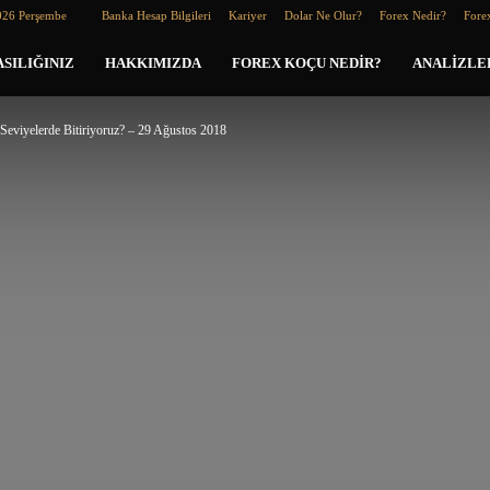
026 Perşembe
Banka Hesap Bilgileri
Kariyer
Dolar Ne Olur?
Forex Nedir?
Forex
SILIĞINIZ
HAKKIMIZDA
FOREX KOÇU NEDIR?
ANALIZLE
eviyelerde Bitiriyoruz? – 29 Ağustos 2018