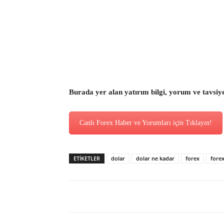
Burada yer alan yatırım bilgi, yorum ve tavsiy
Canlı Forex Haber ve Yorumları için Tıklayın!
ETİKETLER
dolar
dolar ne kadar
forex
fore