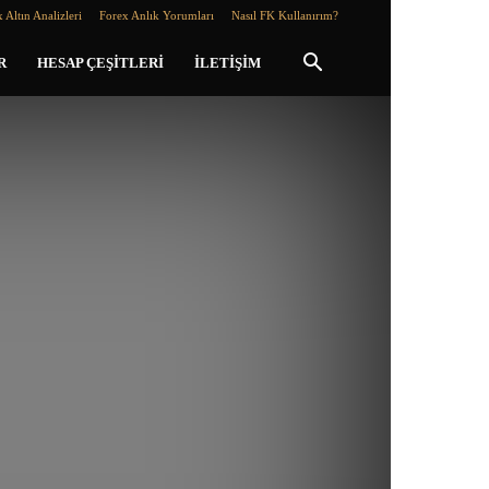
 Altın Analizleri
Forex Anlık Yorumları
Nasıl FK Kullanırım?
R
HESAP ÇEŞITLERI
İLETIŞIM