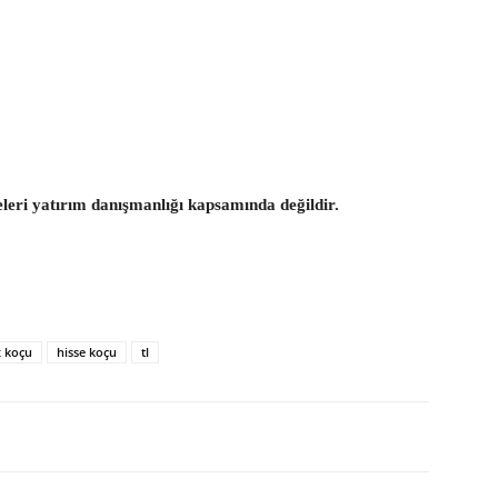
eleri yatırım danışmanlığı kapsamında değildir.
x koçu
hisse koçu
tl