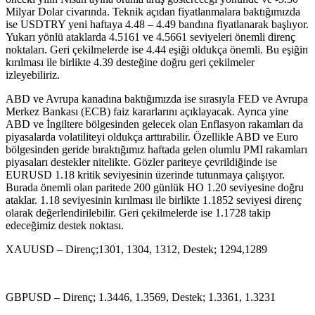
Milyar Dolar civarında. Teknik açıdan fiyatlanmalara baktığımızda
ise USDTRY yeni haftaya 4.48 – 4.49 bandına fiyatlanarak başlıyor.
Yukarı yönlü ataklarda 4.5161 ve 4.5661 seviyeleri önemli direnç
noktaları. Geri çekilmelerde ise 4.44 eşiği oldukça önemli. Bu eşiğin
kırılması ile birlikte 4.39 desteğine doğru geri çekilmeler
izleyebiliriz.
ABD ve Avrupa kanadına baktığımızda ise sırasıyla FED ve Avrupa
Merkez Bankası (ECB) faiz kararlarını açıklayacak. Ayrıca yine
ABD ve İngiltere bölgesinden gelecek olan Enflasyon rakamları da
piyasalarda volatiliteyi oldukça arttırabilir. Özellikle ABD ve Euro
bölgesinden geride bıraktığımız haftada gelen olumlu PMI rakamları
piyasaları destekler nitelikte. Gözler pariteye çevrildiğinde ise
EURUSD 1.18 kritik seviyesinin üzerinde tutunmaya çalışıyor.
Burada önemli olan paritede 200 günlük HO 1.20 seviyesine doğru
ataklar. 1.18 seviyesinin kırılması ile birlikte 1.1852 seviyesi direnç
olarak değerlendirilebilir. Geri çekilmelerde ise 1.1728 takip
edeceğimiz destek noktası.
XAUUSD – Direnç;1301, 1304, 1312, Destek; 1294,1289
GBPUSD – Direnç; 1.3446, 1.3569, Destek; 1.3361, 1.3231