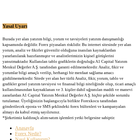
Yasal Uyarı
Burada yer alan yatırım bilgi, yorum ve tavsiyeleri yatırım danışmanlığı
kapsamında değildir. Forex piyasaları risklidir. Bu internet sitesinde yer alan
yorum, analiz ve fikirler güvenilir olduğuna inanılan kaynaklardan
yararlanılarak hazırlanmıştır ve analistlerimizin kişisel görüşlerini
yansıtmaktadır. Kullanılan tablo grafiklerin doğruluğu A1 Capital Yatırım
Menkul Değerler A.Ş. tarafından garanti edilmemektedir. Analiz, fikir ve
yorumlar bilgi amaçlı verilip, herhangi bir menfaat sağlama amacı
güdülmemektedir. Sitede yer alan her türlü Analiz, fikir, yorum, tablo ve
grafikler genel yatırım tavsiyesi ve finansal bilgi niteliğinde olup, ticari amaçlı
kullanılmasından kaynaklanan ve 3. kişiler dahil uğranılan maddi ve manevi
zararlardan A1 Capital Yatırım Menkul Değerler A.Ş. hiçbir şekilde sorumlu
tutulamaz. Üyeliğinizin başlangıcıyla birlikte Forexkocu tarafından
gönderilecek eposta ve SMS şeklindeki forex bültenleri ve kampanyaları
almayı da kabul etmiş sayılırsınız.
*Şirketimiz kaldıraçlı alım-satım işlemleri yetki belgesine sahiptir.
Anasayfa
Forex Nedir?
Nasıl Kullanırım?