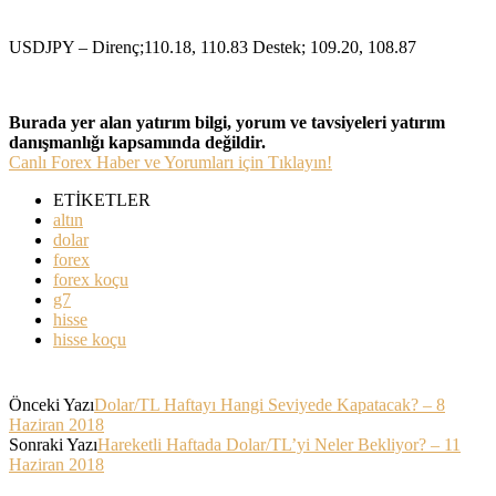
USDJPY – Direnç;110.18, 110.83 Destek; 109.20, 108.87
Burada yer alan yatırım bilgi, yorum ve tavsiyeleri yatırım
danışmanlığı kapsamında değildir.
Canlı Forex Haber ve Yorumları için Tıklayın!
ETİKETLER
altın
dolar
forex
forex koçu
g7
hisse
hisse koçu
Önceki Yazı
Dolar/TL Haftayı Hangi Seviyede Kapatacak? – 8
Haziran 2018
Sonraki Yazı
Hareketli Haftada Dolar/TL’yi Neler Bekliyor? – 11
Haziran 2018