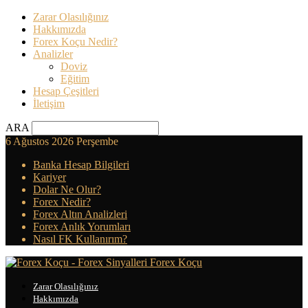
Zarar Olasılığınız
Hakkımızda
Forex Koçu Nedir?
Analizler
Doviz
Eğitim
Hesap Çeşitleri
İletişim
ARA
6 Ağustos 2026 Perşembe
Banka Hesap Bilgileri
Kariyer
Dolar Ne Olur?
Forex Nedir?
Forex Altın Analizleri
Forex Anlık Yorumları
Nasıl FK Kullanırım?
Forex Koçu
Zarar Olasılığınız
Hakkımızda