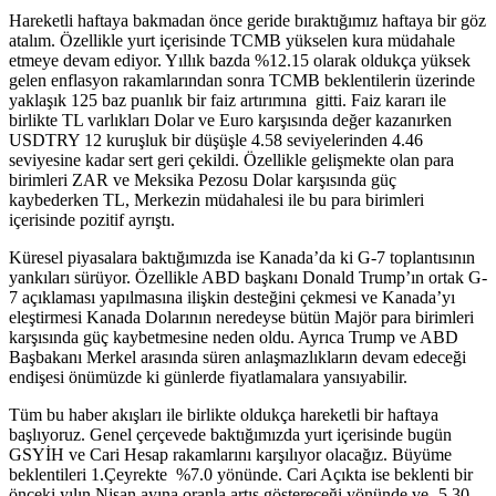
Hareketli haftaya bakmadan önce geride bıraktığımız haftaya bir göz
atalım. Özellikle yurt içerisinde TCMB yükselen kura müdahale
etmeye devam ediyor. Yıllık bazda %12.15 olarak oldukça yüksek
gelen enflasyon rakamlarından sonra TCMB beklentilerin üzerinde
yaklaşık 125 baz puanlık bir faiz artırımına gitti. Faiz kararı ile
birlikte TL varlıkları Dolar ve Euro karşısında değer kazanırken
USDTRY 12 kuruşluk bir düşüşle 4.58 seviyelerinden 4.46
seviyesine kadar sert geri çekildi. Özellikle gelişmekte olan para
birimleri ZAR ve Meksika Pezosu Dolar karşısında güç
kaybederken TL, Merkezin müdahalesi ile bu para birimleri
içerisinde pozitif ayrıştı.
Küresel piyasalara baktığımızda ise Kanada’da ki G-7 toplantısının
yankıları sürüyor. Özellikle ABD başkanı Donald Trump’ın ortak G-
7 açıklaması yapılmasına ilişkin desteğini çekmesi ve Kanada’yı
eleştirmesi Kanada Dolarının neredeyse bütün Majör para birimleri
karşısında güç kaybetmesine neden oldu. Ayrıca Trump ve ABD
Başbakanı Merkel arasında süren anlaşmazlıkların devam edeceği
endişesi önümüzde ki günlerde fiyatlamalara yansıyabilir.
Tüm bu haber akışları ile birlikte oldukça hareketli bir haftaya
başlıyoruz. Genel çerçevede baktığımızda yurt içerisinde bugün
GSYİH ve Cari Hesap rakamlarını karşılıyor olacağız. Büyüme
beklentileri 1.Çeyrekte %7.0 yönünde. Cari Açıkta ise beklenti bir
önceki yılın Nisan ayına oranla artış göstereceği yönünde ve -5.30