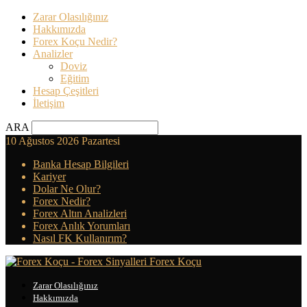
Zarar Olasılığınız
Hakkımızda
Forex Koçu Nedir?
Analizler
Doviz
Eğitim
Hesap Çeşitleri
İletişim
ARA
10 Ağustos 2026 Pazartesi
Banka Hesap Bilgileri
Kariyer
Dolar Ne Olur?
Forex Nedir?
Forex Altın Analizleri
Forex Anlık Yorumları
Nasıl FK Kullanırım?
Forex Koçu
Zarar Olasılığınız
Hakkımızda