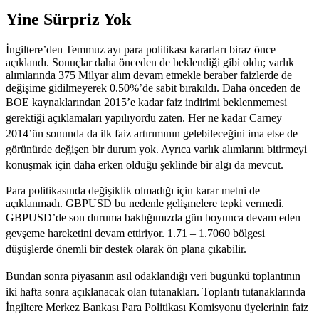
Yine Sürpriz Yok
İngiltere’den Temmuz ayı para politikası kararları biraz önce
açıklandı. Sonuçlar daha önceden de beklendiği gibi oldu; varlık
alımlarında 375 Milyar alım devam etmekle beraber faizlerde de
değişime gidilmeyerek 0.50%’de sabit bırakıldı. Daha önceden de
BOE kaynaklarından
2015’e kadar faiz indirimi beklenmemesi
gerektiği açıklamaları yapılıyordu zaten. Her ne kadar Carney
2014’ün sonunda da ilk faiz artırımının gelebileceğini ima etse de
görünürde değişen bir durum yok. Ayrıca varlık alımlarını bitirmeyi
konuşmak için daha erken olduğu şeklinde bir algı da mevcut.
Para politikasında değişiklik olmadığı için karar metni de
açıklanmadı. GBPUSD bu nedenle gelişmelere tepki vermedi.
GBPUSD’de son duruma baktığımızda gün boyunca devam eden
gevşeme hareketini devam ettiriyor. 1.71 – 1.7060 bölgesi
düşüşlerde önemli bir destek olarak ön plana çıkabilir.
Bundan sonra piyasanın asıl odaklandığı veri bugünkü toplantının
iki hafta sonra açıklanacak olan tutanakları. Toplantı tutanaklarında
İngiltere Merkez Bankası Para Politikası Komisyonu üyelerinin faiz