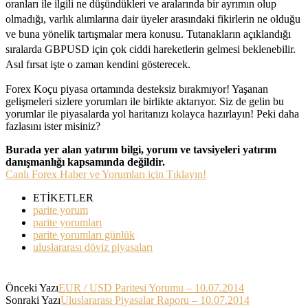
oranları ile ilgili ne düşündükleri ve aralarında bir ayrımın olup
olmadığı, varlık alımlarına dair üyeler arasındaki fikirlerin ne olduğu
ve buna yönelik tartışmalar mera konusu. Tutanakların açıklandığı
sıralarda GBPUSD için çok ciddi hareketlerin gelmesi beklenebilir.
Asıl fırsat işte o zaman kendini gösterecek.
Forex Koçu piyasa ortamında desteksiz bırakmıyor! Yaşanan
gelişmeleri sizlere yorumları ile birlikte aktarıyor. Siz de gelin bu
yorumlar ile piyasalarda yol haritanızı kolayca hazırlayın! Peki daha
fazlasını ister misiniz?
Burada yer alan yatırım bilgi, yorum ve tavsiyeleri yatırım
danışmanlığı kapsamında değildir.
Canlı Forex Haber ve Yorumları için Tıklayın!
ETİKETLER
parite yorum
parite yorumları
parite yorumları günlük
uluslararası döviz piyasaları
Önceki Yazı
EUR / USD Paritesi Yorumu – 10.07.2014
Sonraki Yazı
Uluslararası Piyasalar Raporu – 10.07.2014