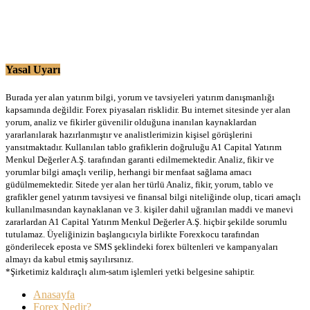
Yasal Uyarı
Burada yer alan yatırım bilgi, yorum ve tavsiyeleri yatırım danışmanlığı
kapsamında değildir. Forex piyasaları risklidir. Bu internet sitesinde yer alan
yorum, analiz ve fikirler güvenilir olduğuna inanılan kaynaklardan
yararlanılarak hazırlanmıştır ve analistlerimizin kişisel görüşlerini
yansıtmaktadır. Kullanılan tablo grafiklerin doğruluğu A1 Capital Yatırım
Menkul Değerler A.Ş. tarafından garanti edilmemektedir. Analiz, fikir ve
yorumlar bilgi amaçlı verilip, herhangi bir menfaat sağlama amacı
güdülmemektedir. Sitede yer alan her türlü Analiz, fikir, yorum, tablo ve
grafikler genel yatırım tavsiyesi ve finansal bilgi niteliğinde olup, ticari amaçlı
kullanılmasından kaynaklanan ve 3. kişiler dahil uğranılan maddi ve manevi
zararlardan A1 Capital Yatırım Menkul Değerler A.Ş. hiçbir şekilde sorumlu
tutulamaz. Üyeliğinizin başlangıcıyla birlikte Forexkocu tarafından
gönderilecek eposta ve SMS şeklindeki forex bültenleri ve kampanyaları
almayı da kabul etmiş sayılırsınız.
*Şirketimiz kaldıraçlı alım-satım işlemleri yetki belgesine sahiptir.
Anasayfa
Forex Nedir?