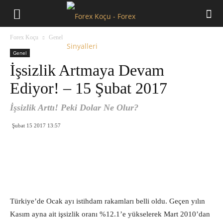
Forex
Forex Koçu
Genel
Koçu
Genel
İşsizlik Artmaya Devam
Ediyor! – 15 Şubat 2017
İşsizlik Arttı! Peki Dolar Ne Olur?
Şubat 15 2017 13:57
Türkiye’de Ocak ayı istihdam rakamları belli oldu. Geçen yılın
Kasım ayna ait işsizlik oranı %12.1’e yükselerek Mart 2010’dan