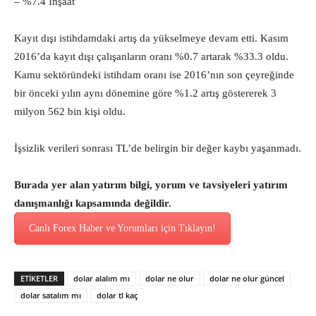
– %7.4 İnşaat
Kayıt dışı istihdamdaki artış da yükselmeye devam etti. Kasım
2016’da kayıt dışı çalışanların oranı %0.7 artarak %33.3 oldu.
Kamu sektöründeki istihdam oranı ise 2016’nın son çeyreğinde
bir önceki yılın aynı dönemine göre %1.2 artış göstererek 3
milyon 562 bin kişi oldu.
İşsizlik verileri sonrası TL’de belirgin bir değer kaybı yaşanmadı.
Burada yer alan yatırım bilgi, yorum ve tavsiyeleri yatırım
danışmanlığı kapsamında değildir.
Canlı Forex Haber ve Yorumları için Tıklayın!
ETİKETLER
dolar alalım mı
dolar ne olur
dolar ne olur güncel
dolar satalım mı
dolar tl kaç