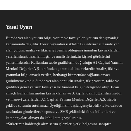
Yasal Uyarı
Burada yer alan yatırım bilgi, yorum ve tavsiyeleri yatırım danışmanlığı
kapsamında değildir. Forex piyasaları risklidir. Bu internet sitesinde yer
alan yorum, analiz ve fikirler güvenilir olduğuna inanılan kaynaklardan
yararlanılarak hazırlanmıştır ve analistlerimizin kişisel görüşlerini
yansıtmaktadır. Kullanılan tablo grafiklerin doğruluğu A1 Capital Yatırım
Menkul Değerler A.Ş. tarafından garanti edilmemektedir. Analiz, fikir ve
yorumlar bilgi amaçlı verilip, herhangi bir menfaat sağlama amacı
güdülmemektedir. Sitede yer alan her türlü Analiz, fikir, yorum, tablo ve
grafikler genel yatırım tavsiyesi ve finansal bilgi niteliğinde olup, ticari
amaçlı kullanılmasından kaynaklanan ve 3. kişiler dahil uğranılan maddi
ve manevi zararlardan A1 Capital Yatırım Menkul Değerler A.Ş. hiçbir
şekilde sorumlu tutulamaz. Üyeliğinizin başlangıcıyla birlikte Forexkocu
tarafından gönderilecek eposta ve SMS şeklindeki forex bültenleri ve
kampanyaları almayı da kabul etmiş sayılırsınız.
*Şirketimiz kaldıraçlı alım-satım işlemleri yetki belgesine sahiptir.