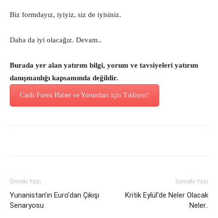
Biz formdayız, iyiyiz, siz de iyisiniz.
Daha da iyi olacağız. Devam..
Burada yer alan yatırım bilgi, yorum ve tavsiyeleri yatırım
danışmanlığı kapsamında değildir.
Canlı Forex Haber ve Yorumları için Tıklayın!
Önceki Yazı
Sonraki Yazı
Yunanistan’ın Euro’dan Çıkışı
Kritik Eylül’de Neler Olacak
Senaryosu
Neler..