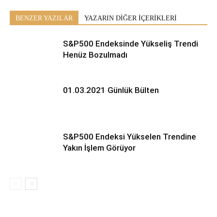
BENZER YAZILAR
YAZARIN DİĞER İÇERİKLERİ
S&P500 Endeksinde Yükseliş Trendi
Henüz Bozulmadı
01.03.2021 Günlük Bülten
S&P500 Endeksi Yükselen Trendine
Yakın İşlem Görüyor