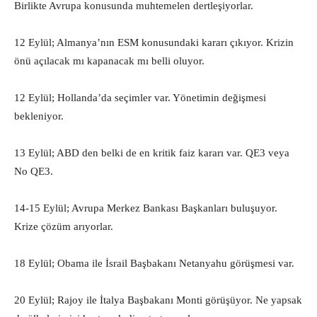
Birlikte Avrupa konusunda muhtemelen dertleşiyorlar.
12 Eylül; Almanya’nın ESM konusundaki kararı çıkıyor. Krizin
önü açılacak mı kapanacak mı belli oluyor.
12 Eylül; Hollanda’da seçimler var. Yönetimin değişmesi
bekleniyor.
13 Eylül; ABD den belki de en kritik faiz kararı var. QE3 veya
No QE3.
14-15 Eylül; Avrupa Merkez Bankası Başkanları buluşuyor.
Krize çözüm arıyorlar.
18 Eylül; Obama ile İsrail Başbakanı Netanyahu görüşmesi var.
20 Eylül; Rajoy ile İtalya Başbakanı Monti görüşüyor. Ne yapsak