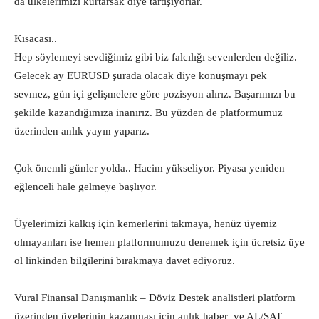
da ülkelerimizi kurtarsak diye tartışıyorlar.
Kısacası..
Hep söylemeyi sevdiğimiz gibi biz falcılığı sevenlerden değiliz.
Gelecek ay EURUSD şurada olacak diye konuşmayı pek
sevmez, gün içi gelişmelere göre pozisyon alırız. Başarımızı bu
şekilde kazandığımıza inanırız. Bu yüzden de platformumuz
üzerinden anlık yayın yaparız.
Çok önemli günler yolda.. Hacim yükseliyor. Piyasa yeniden
eğlenceli hale gelmeye başlıyor.
Üyelerimizi kalkış için kemerlerini takmaya, henüz üyemiz
olmayanları ise hemen platformumuzu denemek için ücretsiz üye
ol linkinden bilgilerini bırakmaya davet ediyoruz.
Vural Finansal Danışmanlık – Döviz Destek analistleri platform
üzerinden üyelerinin kazanması için anlık haber ve AL/SAT