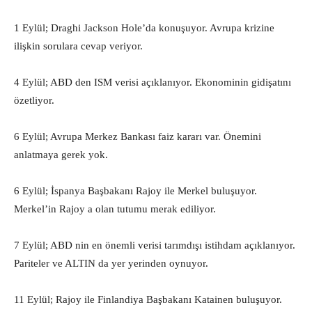
1 Eylül; Draghi Jackson Hole’da konuşuyor. Avrupa krizine
ilişkin sorulara cevap veriyor.
4 Eylül; ABD den ISM verisi açıklanıyor. Ekonominin gidişatını
özetliyor.
6 Eylül; Avrupa Merkez Bankası faiz kararı var. Önemini
anlatmaya gerek yok.
6 Eylül; İspanya Başbakanı Rajoy ile Merkel buluşuyor.
Merkel’in Rajoy a olan tutumu merak ediliyor.
7 Eylül; ABD nin en önemli verisi tarımdışı istihdam açıklanıyor.
Pariteler ve ALTIN da yer yerinden oynuyor.
11 Eylül; Rajoy ile Finlandiya Başbakanı Katainen buluşuyor.