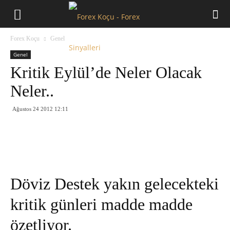
Forex
Forex Koçu
Genel
Koçu
Genel
Kritik Eylül’de Neler Olacak
Neler..
Ağustos 24 2012 12:11
Döviz Destek yakın gelecekteki
kritik günleri madde madde
özetliyor.