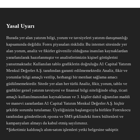
Yasal Uyarı
Burada yer alan yatırım bilgi, yorum ve tavsiyeleri yatırım danışmanlığı
kapsamında değildir. Forex piyasaları risklidir. Bu internet sitesinde yer
alan yorum, analiz ve fikirler güvenilir olduğuna inanılan kaynaklardan
yararlanılarak hazırlanmıştır ve analistlerimizin kişisel görüşlerini
yansıtmaktadır. Kullanılan tablo grafiklerin doğruluğu A1 Capital Yatırım
Menkul Değerler A.Ş. tarafından garanti edilmemektedir. Analiz, fikir ve
yorumlar bilgi amaçlı verilip, herhangi bir menfaat sağlama amacı
güdülmemektedir. Sitede yer alan her türlü Analiz, fikir, yorum, tablo ve
grafikler genel yatırım tavsiyesi ve finansal bilgi niteliğinde olup, ticari
amaçlı kullanılmasından kaynaklanan ve 3. kişiler dahil uğranılan maddi
ve manevi zararlardan A1 Capital Yatırım Menkul Değerler A.Ş. hiçbir
şekilde sorumlu tutulamaz. Üyeliğinizin başlangıcıyla birlikte Forexkocu
tarafından gönderilecek eposta ve SMS şeklindeki forex bültenleri ve
kampanyaları almayı da kabul etmiş sayılırsınız.
*Şirketimiz kaldıraçlı alım-satım işlemleri yetki belgesine sahiptir.