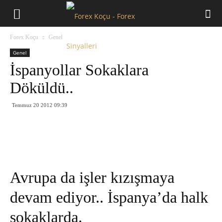
Forex
Forex Koçu
Genel
Koçu
Genel
İspanyollar Sokaklara
Döküldü..
Temmuz 20 2012 09:39
Avrupa da işler kızışmaya
devam ediyor.. İspanya’da halk
sokaklarda.