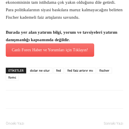
ekonomisinin tam istihdama çok yakın olduğunu dile getirdi.
Para politikalarının siyasi baskılara maruz kalmayacağını belirten
Fischer kademeli faiz artışlarını savundu.
Burada yer alan yatırım bilgi, yorum ve tavsiyeleri yatırım
danışmanlığı kapsamında değildir.
Canlı Forex Haber ve Yorumları için Tıklayın!
ETİKETLER
dolar ne olur
fed
fed faiz artırır mı
fischer
fomc
Önceki Yazı
Sonraki Yazı