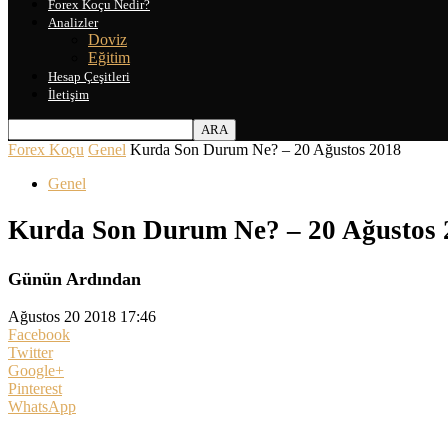
Forex Koçu Nedir?
Analizler
Doviz
Eğitim
Hesap Çeşitleri
İletişim
Forex Koçu
Genel
Kurda Son Durum Ne? – 20 Ağustos 2018
Genel
Kurda Son Durum Ne? – 20 Ağustos 
Günün Ardından
Ağustos 20 2018 17:46
Facebook
Twitter
Google+
Pinterest
WhatsApp