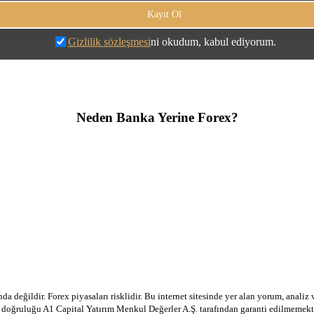
Gizlilik sözleşmesi
ni okudum, kabul ediyorum.
Neden Banka Yerine Forex?
a değildir. Forex piyasaları risklidir. Bu internet sitesinde yer alan yorum, analiz
in doğruluğu A1 Capital Yatırım Menkul Değerler A.Ş. tarafından garanti edilmemekte