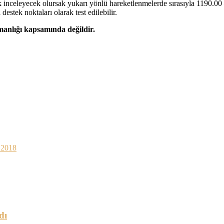
inceleyecek olursak yukarı yönlü hareketlenmelerde sırasıyla 1190.00 – 
stek noktaları olarak test edilebilir.
şmanlığı kapsamında değildir.
s 2018
dı