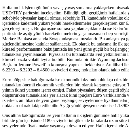
Haftanın ilk işlem gününün yavaş yavaş sonlarına yaklaşırken piyasala
USD/TRY paritesini inceleyelim. Bilindiği gibi geçtiğimiz haftalarda y
sebebiyle piyasalar kapalı olması sebebiyle TL kanadında volatilite o
içerisinde kademeli yukarı yönlü hareketlenmeler gerçekleştiren kur 
gerçekleştirmişti. Bu görüşme sonrası yapılan açıklamada ise Katar’
paritesinde aşağı yönlü hareketlenmelerin yaşanmasına sebep vermişti.
Merkez Bankası arasında Swap anlaşması imzalandı. Bu anlaşmaya göre ik
güçlendirilmesine katkılar sağlanacak. Ek olarak bu anlaşma ile ilk aşa
küresel performansına baktığımızda ise yeni güne güçlü bir başlangı
tutanakları yayınlanacak. Piyasalar bu tutanaklarda Fed yetkililerinin 
küresel bazda volatiliteyi artırabilir. Bununla birlikte Wyoming Jack
Başkanı Jerome Powell’ın konuşma yapması bekleniyor. An itibari ile 
6.2293 – 6.3203 – 6.4500 seviyeleri direnç noktaları olarak takip edile
Euro bölgesine baktığımızda ise ekonomik takvimde oldukça cılız bir 
tutanakları önemli ekonomik verilerden biri olarak karşımıza çıkıyor. 
yılının ikinci yarısına işaret etmişti. Fakat piyasalara düşen çeşitli sö
oluştururken tutanaklarda yer alacak kimi ipuçları Euro varlıklarında 
izlerken, an itibari ile yeni güne başlangıç seviyelerinde fiyatlanmal
noktaları olarak takip edilebilir. Aşağı yönlü gevşemelerde ise 1.13903
Ons altına baktığımızda ise yeni haftanın ilk işlem gününde hafif y
birlikte gün içerisinde 1189 seviyelerini görse de buralarda uzun süre
seviyelerinde fiyatlamalar yaşamaya devam ediyor. Hafta içerisinde A