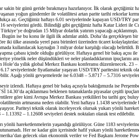
r sakin bir günü geride bırakmaya hazırlanıyor. İlk olarak geçtiğimiz ha
aşanan yoğun gündemler ile volatilitesi artan parite tarihi rekorlar kı
ldukça az. Geçtiğimiz haftayı 6.01 seviyelerinde kapayan USD/TRY parit
6.16 seviyelerini gördü. Bilindiği gibi geçtiğimiz hafta Katar Lideri
ın Türkiye’ye doğrudan 15 Milyar dolarlık yatırım yapacağı açıklanmışt
 Bugün ise bu konu ile ilgili ilk adımlar atıldı. Doha’da gerçekleşen b
i ülke arasında yerel para birimleri üzerinden ticaret kolaylaştırılaca
mada kullanılacak kaynağın 3 milyar dolar karşılığı olacağı belirtildi. 
ç yapma çabası içinde olduğu görülüyor. Haftaya genel bir bakış açıs
ileriye yönelik neler düşündükleri ve neler planladıklarının ipuçlarını 
son Hole’da yıllık global Merkez Bankası konferansı düzenlenecek. 23 –
6.17 seviyelerinde fiyatlamalar yaşayan USD/TRY paritesini teknik ola
bilir. Aşağı yönlü gevşemelerde ise 6.0348 – 5.8717 – 5.7316 seviyeleri d
seyir izlendi. Haftaya genel bir bakış açısıyla baktığımızda ise Perş
TSİ 14.30’da açıklanması beklenen tutanaklarda piyasalar çeşitli ipuçlar
ylentilere göre kimi Avrupa Merkez Bankası yetkilileri bu tarihi geç buluy
volatilitenin artmasına neden olabilir. Yeni haftaya 1.1438 seviyelerind
ar yaşıyor. Pariteyi teknik olarak inceleyecek olursak yukarı yönlü harek
 – 1.13392 – 1.12608 seviyeleri destek noktaları olarak test edilebilir.
ukarı yönlü hareketlenmelerin yaşandığı görülüyor. Güne 1183 seviyele
 tutunamadı. Her ne kadar gün içerisinde hafif yukarı yönlü hareketlenme
merika’dan gelecek olan ekonomik veriler ve Fed Başkanı Jerome Powell’