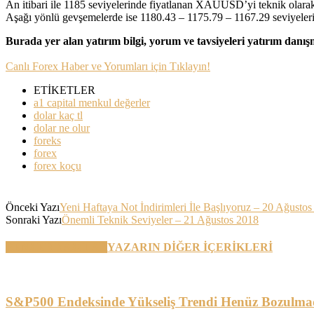
An itibari ile 1185 seviyelerinde fiyatlanan XAUUSD’yi teknik olarak 
Aşağı yönlü gevşemelerde ise 1180.43 – 1175.79 – 1167.29 seviyeleri de
Burada yer alan yatırım bilgi, yorum ve tavsiyeleri yatırım danı
Canlı Forex Haber ve Yorumları için Tıklayın!
ETİKETLER
a1 capital menkul değerler
dolar kaç tl
dolar ne olur
foreks
forex
forex koçu
Önceki Yazı
Yeni Haftaya Not İndirimleri İle Başlıyoruz – 20 Ağusto
Sonraki Yazı
Önemli Teknik Seviyeler – 21 Ağustos 2018
BENZER YAZILAR
YAZARIN DİĞER İÇERİKLERİ
S&P500 Endeksinde Yükseliş Trendi Henüz Bozulma