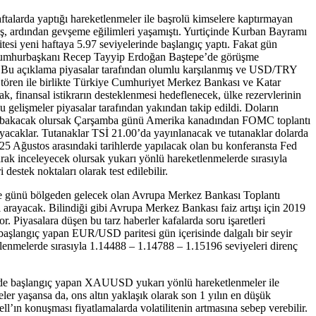
ftalarda yaptığı hareketlenmeler ile başrolü kimselere kaptırmayan
rmış, ardından gevşeme eğilimleri yaşamıştı. Yurtiçinde Kurban Bayramı
esi yeni haftaya 5.97 seviyelerinde başlangıç yaptı. Fakat gün
 ile Cumhurbaşkanı Recep Tayyip Erdoğan Baştepe’de görüşme
ı. Bu açıklama piyasalar tarafından olumlu karşılanmış ve USD/TRY
ir tören ile birlikte Türkiye Cumhuriyet Merkez Bankası ve Katar
k, finansal istikrarın desteklenmesi hedeflenecek, ülke rezervlerinin
Bu gelişmeler piyasalar tarafından yakından takip edildi. Doların
ı ile bakacak olursak Çarşamba günü Amerika kanadından FOMC toplantı
arayacaklar. Tutanaklar TSİ 21.00’da yayınlanacak ve tutanaklar dolarda
 25 Ağustos arasındaki tarihlerde yapılacak olan bu konferansta Fed
rak inceleyecek olursak yukarı yönlü hareketlenmelerde sırasıyla
estek noktaları olarak test edilebilir.
embe günü bölgeden gelecek olan Avrupa Merkez Bankası Toplantı
ı arayacak. Bilindiği gibi Avrupa Merkez Bankası faiz artışı için 2019
or. Piyasalara düşen bu tarz haberler kafalarda soru işaretleri
e başlangıç yapan EUR/USD paritesi gün içerisinde dalgalı bir seyir
etlenmelerde sırasıyla 1.14488 – 1.14788 – 1.15196 seviyeleri direnç
rinde başlangıç yapan XAUUSD yukarı yönlü hareketlenmeler ile
ler yaşansa da, ons altın yaklaşık olarak son 1 yılın en düşük
ın konuşması fiyatlamalarda volatilitenin artmasına sebep verebilir.