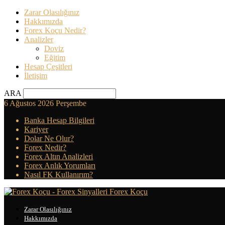
Zarar Olasılığınız
Hakkımızda
Forex Koçu Nedir?
Analizler
Doviz
Eğitim
Hesap Çeşitleri
İletişim
ARA
6 Ağustos 2026 Perşembe
Banka Hesap Bilgileri
Kariyer
Dolar Ne Olur?
Forex Nedir?
Forex Altın Analizleri
Forex Anlık Yorumları
Nasıl FK Kullanırım?
Forex Koçu
Zarar Olasılığınız
Hakkımızda