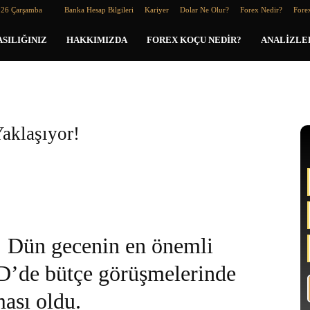
026 Çarşamba
Banka Hesap Bilgileri
Kariyer
Dolar Ne Olur?
Forex Nedir?
Forex
SILIĞINIZ
HAKKIMIZDA
FOREX KOÇU NEDIR?
ANALIZLE
klaşıyor!
Dün gecenin en önemli
D’de bütçe görüşmelerinde
ması oldu.