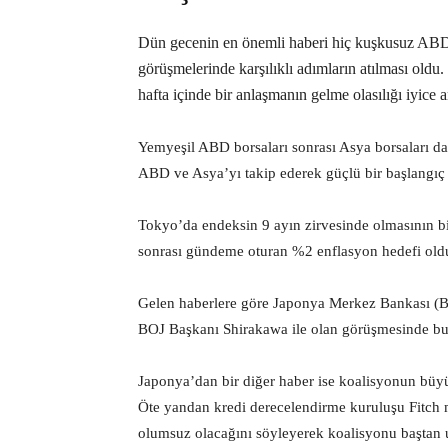
Dün gecenin en önemli haberi hiç kuşkusuz AB
görüşmelerinde karşılıklı adımların atılması oldu
hafta içinde bir anlaşmanın gelme olasılığı iyice ar
Yemyeşil ABD borsaları sonrası Asya borsaları da g
ABD ve Asya’yı takip ederek güçlü bir başlangıç 
Tokyo’da endeksin 9 ayın zirvesinde olmasının bi
sonrası gündeme oturan %2 enflasyon hedefi old
Gelen haberlere göre Japonya Merkez Bankası (BO
BOJ Başkanı Shirakawa ile olan görüşmesinde bu 
Japonya’dan bir diğer haber ise koalisyonun büyü
Öte yandan kredi derecelendirme kuruluşu Fitch 
olumsuz olacağını söyleyerek koalisyonu baştan