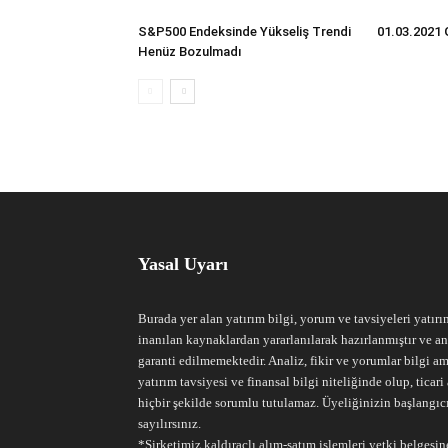
S&P500 Endeksinde Yükseliş Trendi
01.03.2021 
Henüz Bozulmadı
Yasal Uyarı
Burada yer alan yatırım bilgi, yorum ve tavsiyeleri yatırı
inanılan kaynaklardan yararlanılarak hazırlanmıştır ve an
garanti edilmemektedir. Analiz, fikir ve yorumlar bilgi am
yatırım tavsiyesi ve finansal bilgi niteliğinde olup, tic
hiçbir şekilde sorumlu tutulamaz. Üyeliğinizin başlangıc
sayılırsınız.
*Şirketimiz kaldıraçlı alım-satım işlemleri yetki belgesine