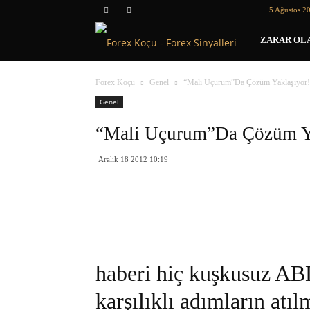
5 Ağustos 2
Forex
ZARAR OLA
Koçu
Forex Koçu
Genel
“Mali Uçurum”Da Çözüm Yaklaşıyor!
Genel
“Mali Uçurum”Da Çözüm Ya
Aralık 18 2012 10:19
haberi hiç kuşkusuz AB
karşılıklı adımların atıl