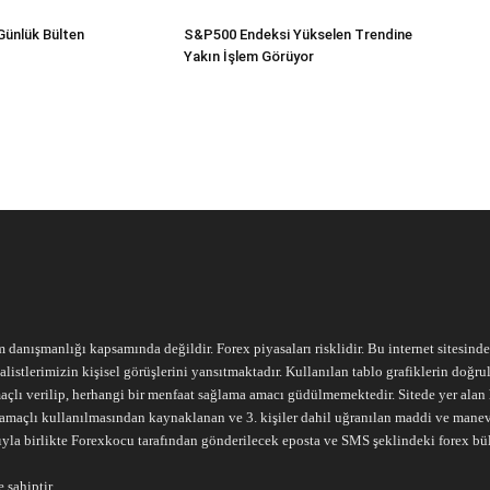
Günlük Bülten
S&P500 Endeksi Yükselen Trendine
Yakın İşlem Görüyor
m danışmanlığı kapsamında değildir. Forex piyasaları risklidir. Bu internet sitesind
alistlerimizin kişisel görüşlerini yansıtmaktadır. Kullanılan tablo grafiklerin doğ
açlı verilip, herhangi bir menfaat sağlama amacı güdülmemektedir. Sitede yer alan he
ari amaçlı kullanılmasından kaynaklanan ve 3. kişiler dahil uğranılan maddi ve mane
ıyla birlikte Forexkocu tarafından gönderilecek eposta ve SMS şeklindeki forex bü
 sahiptir.