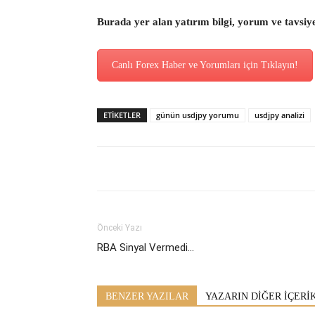
Burada yer alan yatırım bilgi, yorum ve tavsiy
Canlı Forex Haber ve Yorumları için Tıklayın!
ETİKETLER
günün usdjpy yorumu
usdjpy analizi
Önceki Yazı
RBA Sinyal Vermedi…
BENZER YAZILAR
YAZARIN DİĞER İÇERİ