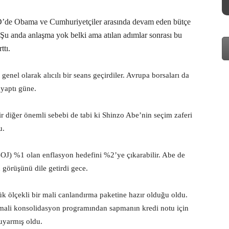
D’de Obama ve Cumhuriyetçiler arasında devam eden bütçe
. Şu anda anlaşma yok belki ama atılan adımlar sonrası bu
ttı.
enel olarak alıcılı bir seans geçirdiler. Avrupa borsaları da
yaptı güne.
r diğer önemli sebebi de tabi ki Shinzo Abe’nin seçim zaferi
u.
J) %1 olan enflasyon hedefini %2’ye çıkarabilir. Abe de
görüşünü dile getirdi gece.
k ölçekli bir mali canlandırma paketine hazır olduğu oldu.
mali konsolidasyon programından sapmanın kredi notu için
 uyarmış oldu.