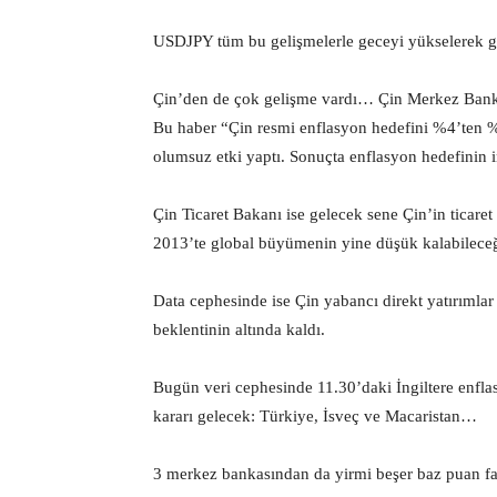
USDJPY tüm bu gelişmelerle geceyi yükselerek ge
Çin’den de çok gelişme vardı… Çin Merkez Bankası 
Bu haber “Çin resmi enflasyon hedefini %4’ten %3
olumsuz etki yaptı. Sonuçta enflasyon hedefinin in
Çin Ticaret Bakanı ise gelecek sene Çin’in ticar
2013’te global büyümenin yine düşük kalabilece
Data cephesinde ise Çin yabancı direkt yatırımlar
beklentinin altında kaldı.
Bugün veri cephesinde 11.30’daki İngiltere enfla
kararı gelecek: Türkiye, İsveç ve Macaristan…
3 merkez bankasından da yirmi beşer baz puan fai