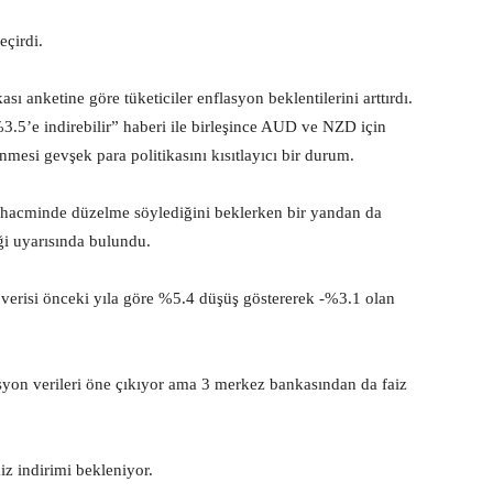
çirdi.
anketine göre tüketiciler enflasyon beklentilerini arttırdı.
.5’e indirebilir” haberi ile birleşince AUD ve NZD için
mesi gevşek para politikasını kısıtlayıcı bir durum.
et hacminde düzelme söylediğini beklerken bir yandan da
ği uyarısında bulundu.
 verisi önceki yıla göre %5.4 düşüş göstererek -%3.1 olan
syon verileri öne çıkıyor ama 3 merkez bankasından da faiz
z indirimi bekleniyor.