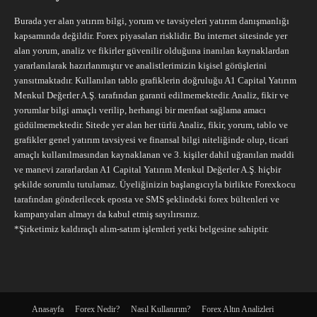
Burada yer alan yatırım bilgi, yorum ve tavsiyeleri yatırım danışmanlığı
kapsamında değildir. Forex piyasaları risklidir. Bu internet sitesinde yer
alan yorum, analiz ve fikirler güvenilir olduğuna inanılan kaynaklardan
yararlanılarak hazırlanmıştır ve analistlerimizin kişisel görüşlerini
yansıtmaktadır. Kullanılan tablo grafiklerin doğruluğu A1 Capital Yatırım
Menkul Değerler A.Ş. tarafından garanti edilmemektedir. Analiz, fikir ve
yorumlar bilgi amaçlı verilip, herhangi bir menfaat sağlama amacı
güdülmemektedir. Sitede yer alan her türlü Analiz, fikir, yorum, tablo ve
grafikler genel yatırım tavsiyesi ve finansal bilgi niteliğinde olup, ticari
amaçlı kullanılmasından kaynaklanan ve 3. kişiler dahil uğranılan maddi
ve manevi zararlardan A1 Capital Yatırım Menkul Değerler A.Ş. hiçbir
şekilde sorumlu tutulamaz. Üyeliğinizin başlangıcıyla birlikte Forexkocu
tarafından gönderilecek eposta ve SMS şeklindeki forex bültenleri ve
kampanyaları almayı da kabul etmiş sayılırsınız.
*Şirketimiz kaldıraçlı alım-satım işlemleri yetki belgesine sahiptir.
Anasayfa
Forex Nedir?
Nasıl Kullanırım?
Forex Altın Analizleri