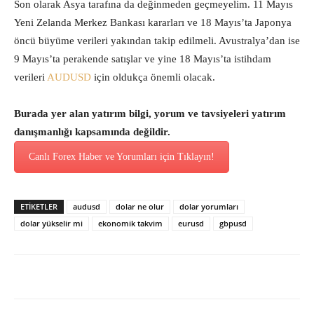
Son olarak Asya tarafına da değinmeden geçmeyelim. 11 Mayıs
Yeni Zelanda Merkez Bankası kararları ve 18 Mayıs’ta Japonya
öncü büyüme verileri yakından takip edilmeli. Avustralya’dan ise
9 Mayıs’ta perakende satışlar ve yine 18 Mayıs’ta istihdam
verileri
AUDUSD
için oldukça önemli olacak.
Burada yer alan yatırım bilgi, yorum ve tavsiyeleri yatırım
danışmanlığı kapsamında değildir.
Canlı Forex Haber ve Yorumları için Tıklayın!
ETİKETLER
audusd
dolar ne olur
dolar yorumları
dolar yükselir mi
ekonomik takvim
eurusd
gbpusd