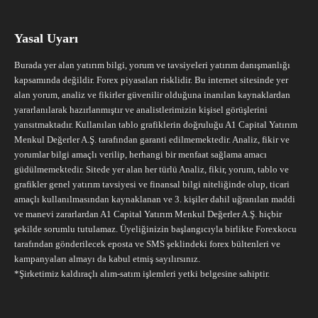
Yasal Uyarı
Burada yer alan yatırım bilgi, yorum ve tavsiyeleri yatırım danışmanlığı
kapsamında değildir. Forex piyasaları risklidir. Bu internet sitesinde yer
alan yorum, analiz ve fikirler güvenilir olduğuna inanılan kaynaklardan
yararlanılarak hazırlanmıştır ve analistlerimizin kişisel görüşlerini
yansıtmaktadır. Kullanılan tablo grafiklerin doğruluğu A1 Capital Yatırım
Menkul Değerler A.Ş. tarafından garanti edilmemektedir. Analiz, fikir ve
yorumlar bilgi amaçlı verilip, herhangi bir menfaat sağlama amacı
güdülmemektedir. Sitede yer alan her türlü Analiz, fikir, yorum, tablo ve
grafikler genel yatırım tavsiyesi ve finansal bilgi niteliğinde olup, ticari
amaçlı kullanılmasından kaynaklanan ve 3. kişiler dahil uğranılan maddi
ve manevi zararlardan A1 Capital Yatırım Menkul Değerler A.Ş. hiçbir
şekilde sorumlu tutulamaz. Üyeliğinizin başlangıcıyla birlikte Forexkocu
tarafından gönderilecek eposta ve SMS şeklindeki forex bültenleri ve
kampanyaları almayı da kabul etmiş sayılırsınız.
*Şirketimiz kaldıraçlı alım-satım işlemleri yetki belgesine sahiptir.