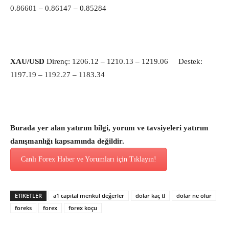
0.86601 – 0.86147 – 0.85284
XAU/USD
Direnç: 1206.12 – 1210.13 – 1219.06 Destek:
1197.19 – 1192.27 – 1183.34
Burada yer alan yatırım bilgi, yorum ve tavsiyeleri yatırım
danışmanlığı kapsamında değildir.
Canlı Forex Haber ve Yorumları için Tıklayın!
ETİKETLER
a1 capital menkul değerler
dolar kaç tl
dolar ne olur
foreks
forex
forex koçu