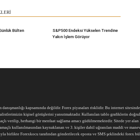
KLERİ
Günlük Bülten
S&P500 Endeksi Yükselen Trendine
Yakın İşlem Görüyor
m danışmanlığı kapsamında değildir. Forex piyasaları risklidir. Bu internet sitesind
alistlerimizin kişisel görüşlerini yansıtmaktadır. Kullanılan tablo grafiklerin doğ
açlı verilip, herhangi bir menfaat sağlama amacı güdülmemektedir. Sitede yer alan he
ari amaçlı kullanılmasından kaynaklanan ve 3. kişiler dahil uğranılan maddi ve mane
ıyla birlikte Forexkocu tarafından gönderilecek eposta ve SMS şeklindeki forex bü