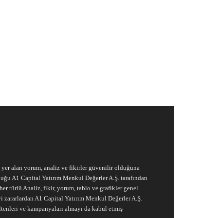
e yer alan yorum, analiz ve fikirler güvenilir olduğuna
ruluğu A1 Capital Yatırım Menkul Değerler A.Ş. tarafından
r türlü Analiz, fikir, yorum, tablo ve grafikler genel
vi zararlardan A1 Capital Yatırım Menkul Değerler A.Ş.
ltenleri ve kampanyaları almayı da kabul etmiş