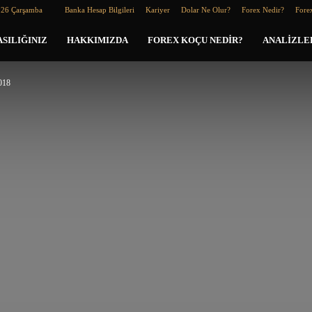
026 Çarşamba
Banka Hesap Bilgileri
Kariyer
Dolar Ne Olur?
Forex Nedir?
Forex
SILIĞINIZ
HAKKIMIZDA
FOREX KOÇU NEDIR?
ANALIZLE
018