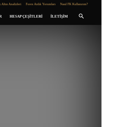
 Altın Analizleri
Forex Anlık Yorumları
Nasıl FK Kullanırım?
R
HESAP ÇEŞITLERI
İLETIŞIM