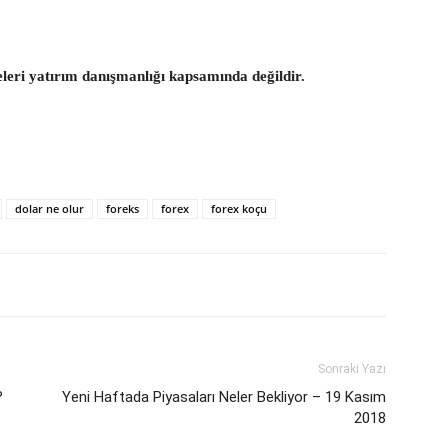
eleri yatırım danışmanlığı kapsamında değildir.
dolar ne olur
foreks
forex
forex koçu
Sonraki Yazı
?
Yeni Haftada Piyasaları Neler Bekliyor – 19 Kasım
2018