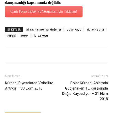
danışmanlığı kapsamında değildir.
Canlı Forex Haber ve Yorumları için Tıklayın!
ETİKETLER
a1 capital menkul değerler
dolar kaç tl
dolar ne olur
foreks
forex
forex koçu
Önceki Yazı
Sonraki Yazı
Küresel Piyasalarda Volatilite
Dolar Küresel Anlamda
Artıyor – 30 Ekim 2018
Güçlenirken TL Karşısında
Değer Kaybediyor – 31 Ekim
2018