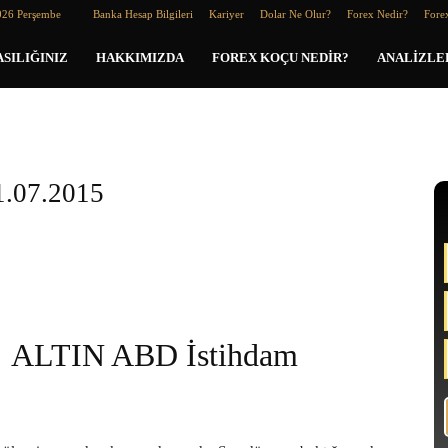
026 Perşembe
Banka Hesap Bilgileri
Kariyer
Dolar Ne Olur?
Forex Nedir?
Forex
SILIĞINIZ
HAKKIMIZDA
FOREX KOÇU NEDIR?
ANALIZLE
.07.2015
ALTIN ABD İstihdam