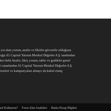
e yer alan yorum, analiz ve fikirler güvenilir olduğuna
ruluğu A1 Capital Yatırım Menkul Değerler A.Ş. tarafından
r türlü Analiz, fikir, yorum, tablo ve grafikler genel
vi zararlardan A1 Capital Yatırım Menkul Değerler A.Ş.
ltenleri ve kampanyaları almayı da kabul etmiş
sıl Kullanırım?
Forex Altın Analizleri
Banka Hesap Bilgileri