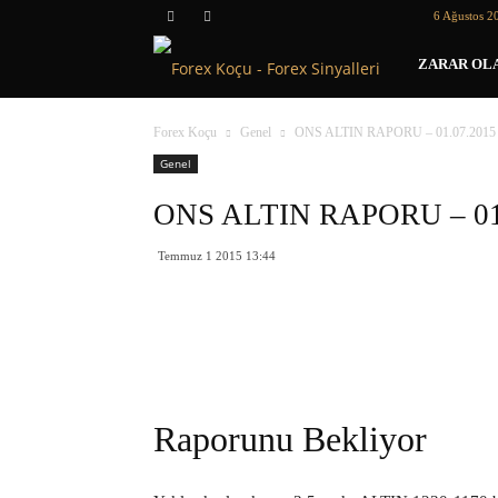
6 Ağustos 2
Forex
ZARAR OLA
Koçu
Forex Koçu
Genel
ONS ALTIN RAPORU – 01.07.2015
Genel
ONS ALTIN RAPORU – 01
Temmuz 1 2015 13:44
Raporunu Bekliyor