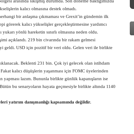
bölgesi arasında sıkışmış durumda. Son döneme baktığımızda
elişlerin kalıcı olmasına destek olmadı.
 herhangi bir anlaşma çıkmaması ve Grexit’in gündemin ilk
lepi görerek kalıcı yükselişler gerçekleştirmesine yardımcı
ı yukarı yönlü hareketin sınırlı olmasına neden oldu.
imi açıklandı. 219 bin civarında bir rakam gelmesi
i geldi. USD için pozitif bir veri oldu. Gelen veri ile birlikte
çıklanacak. Beklenti 231 bin. Çok iyi gelecek olan istihdam
ir. Fakat kalıcı düşüşlerin yaşanması için FOMC üyelerinden
arın yapması lazım. Bununla birlikte günlük kapanışların ise
 Bütün bu senaryoların hayata geçmesiyle birlikte altında 1140
eleri yatırım danışmanlığı kapsamında değildir.