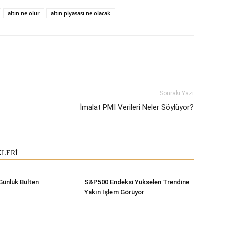
altın ne olur
altın piyasası ne olacak
Sonraki Yazı
İmalat PMI Verileri Neler Söylüyor?
KLERİ
Günlük Bülten
S&P500 Endeksi Yükselen Trendine
Yakın İşlem Görüyor