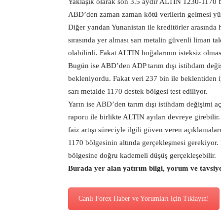
Yaklaşık olarak son 3.5 aydır ALTIN 1230-1170 
ABD’den zaman zaman kötü verilerin gelmesi yüks
Diğer yandan Yunanistan ile kreditörler arasında
sırasında yer alması sarı metalin güvenli liman ta
olabilirdi. Fakat ALTIN boğalarının isteksiz olmas
Bugün ise ABD’den ADP tarım dışı istihdam değiş
bekleniyordu. Fakat veri 237 bin ile beklentiden iy
sarı metalde 1170 destek bölgesi test ediliyor.
Yarın ise ABD’den tarım dışı istihdam değişimi a
raporu ile birlikte ALTIN ayıları devreye girebil
faiz artışı süreciyle ilgili güven veren açıklamal
1170 bölgesinin altında gerçekleşmesi gerekiyor.
bölgesine doğru kademeli düşüş gerçekleşebilir.
Burada yer alan yatırım bilgi, yorum ve tavsiy
Canlı Forex Haber ve Yorumları için Tıklayın!