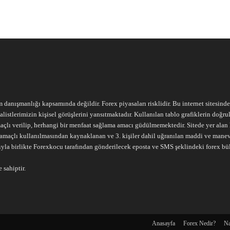
m danışmanlığı kapsamında değildir. Forex piyasaları risklidir. Bu internet sitesind
alistlerimizin kişisel görüşlerini yansıtmaktadır. Kullanılan tablo grafiklerin doğ
açlı verilip, herhangi bir menfaat sağlama amacı güdülmemektedir. Sitede yer alan he
ari amaçlı kullanılmasından kaynaklanan ve 3. kişiler dahil uğranılan maddi ve mane
ıyla birlikte Forexkocu tarafından gönderilecek eposta ve SMS şeklindeki forex bü
 sahiptir.
Anasayfa
Forex Nedir?
Na