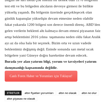
Bugün ise sarı metal çok önemli bir destek olan 1170 bölgesini
test etti ve bu bölgeden alıcıların devreye girmesi ile birlikte
yükseliş yaşandı. Bu bölgenin üzerinde gerçekleşecek olan
günlük kapanışlar yükselişin devam etmesine neden olabilir
fakat yukarıda 1200 bölgesi son derece önemli direnç. ABD’den
gelen verilerin beklenti altı kalmaya devam etmesi piyasanın faiz
artışı beklentisini 2016 yılına taşımasına neden oldu fakat Aralık
ayı az da olsa hala bir seçenek. Bizim orta ve uzun vadede
beklentimiz değişmiş değil. Eninde sonunda sarı metal sıcak
bölgelere yani Güneye doğru hareketine devam edecek.
Burada yer alan yatırım bilgi, yorum ve tavsiyeleri yatırım
danışmanlığı kapsamında değildir.
Canlı Forex Haber ve Yorumları için Tıklayın!
ETİKETLER
altın fiyatları yorumları
altın ne olacak
altın ne olur
altın piyasası ne olacak