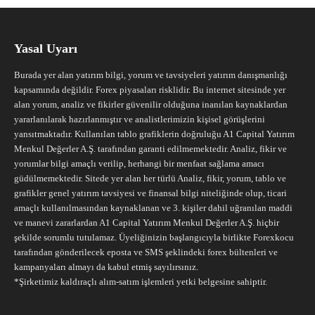
Yasal Uyarı
Burada yer alan yatırım bilgi, yorum ve tavsiyeleri yatırım danışmanlığı
kapsamında değildir. Forex piyasaları risklidir. Bu internet sitesinde yer
alan yorum, analiz ve fikirler güvenilir olduğuna inanılan kaynaklardan
yararlanılarak hazırlanmıştır ve analistlerimizin kişisel görüşlerini
yansıtmaktadır. Kullanılan tablo grafiklerin doğruluğu A1 Capital Yatırım
Menkul Değerler A.Ş. tarafından garanti edilmemektedir. Analiz, fikir ve
yorumlar bilgi amaçlı verilip, herhangi bir menfaat sağlama amacı
güdülmemektedir. Sitede yer alan her türlü Analiz, fikir, yorum, tablo ve
grafikler genel yatırım tavsiyesi ve finansal bilgi niteliğinde olup, ticari
amaçlı kullanılmasından kaynaklanan ve 3. kişiler dahil uğranılan maddi
ve manevi zararlardan A1 Capital Yatırım Menkul Değerler A.Ş. hiçbir
şekilde sorumlu tutulamaz. Üyeliğinizin başlangıcıyla birlikte Forexkocu
tarafından gönderilecek eposta ve SMS şeklindeki forex bültenleri ve
kampanyaları almayı da kabul etmiş sayılırsınız.
*Şirketimiz kaldıraçlı alım-satım işlemleri yetki belgesine sahiptir.