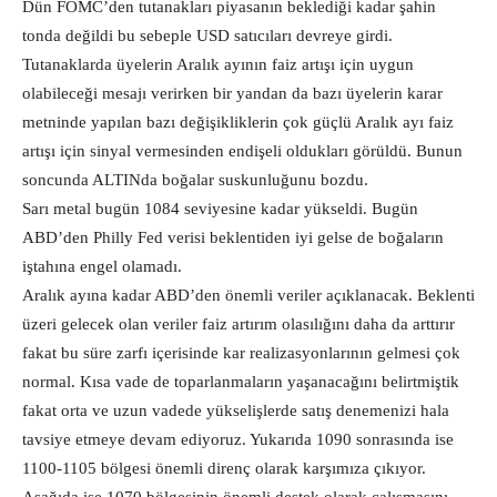
Dün FOMC’den tutanakları piyasanın beklediği kadar şahin
tonda değildi bu sebeple USD satıcıları devreye girdi.
Tutanaklarda üyelerin Aralık ayının faiz artışı için uygun
olabileceği mesajı verirken bir yandan da bazı üyelerin karar
metninde yapılan bazı değişikliklerin çok güçlü Aralık ayı faiz
artışı için sinyal vermesinden endişeli oldukları görüldü. Bunun
soncunda ALTINda boğalar suskunluğunu bozdu.
Sarı metal bugün 1084 seviyesine kadar yükseldi. Bugün
ABD’den Philly Fed verisi beklentiden iyi gelse de boğaların
iştahına engel olamadı.
Aralık ayına kadar ABD’den önemli veriler açıklanacak. Beklenti
üzeri gelecek olan veriler faiz artırım olasılığını daha da arttırır
fakat bu süre zarfı içerisinde kar realizasyonlarının gelmesi çok
normal. Kısa vade de toparlanmaların yaşanacağını belirtmiştik
fakat orta ve uzun vadede yükselişlerde satış denemenizi hala
tavsiye etmeye devam ediyoruz. Yukarıda 1090 sonrasında ise
1100-1105 bölgesi önemli direnç olarak karşımıza çıkıyor.