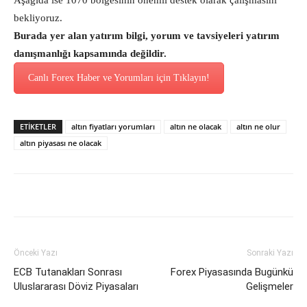
Aşağıda ise 1070 bölgesinin önemli destek olarak çalışmasını
bekliyoruz.
Burada yer alan yatırım bilgi, yorum ve tavsiyeleri yatırım
danışmanlığı kapsamında değildir.
Canlı Forex Haber ve Yorumları için Tıklayın!
ETİKETLER
altın fiyatları yorumları
altın ne olacak
altın ne olur
altın piyasası ne olacak
Önceki Yazı
Sonraki Yazı
ECB Tutanakları Sonrası
Forex Piyasasında Bugünkü
Uluslararası Döviz Piyasaları
Gelişmeler