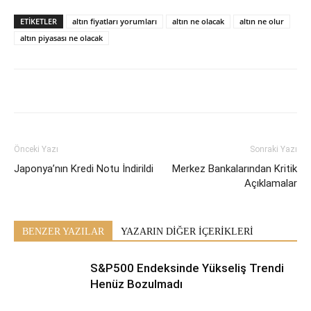
ETİKETLER
altın fiyatları yorumları
altın ne olacak
altın ne olur
altın piyasası ne olacak
Önceki Yazı
Sonraki Yazı
Japonya’nın Kredi Notu İndirildi
Merkez Bankalarından Kritik
Açıklamalar
BENZER YAZILAR
YAZARIN DİĞER İÇERİKLERİ
S&P500 Endeksinde Yükseliş Trendi
Henüz Bozulmadı