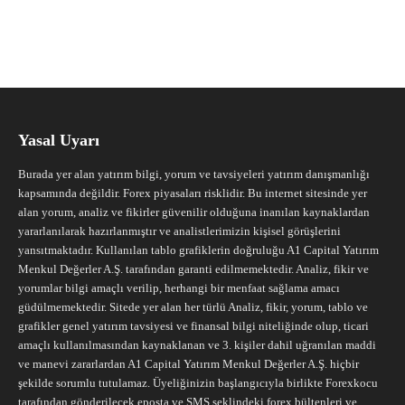
Yasal Uyarı
Burada yer alan yatırım bilgi, yorum ve tavsiyeleri yatırım danışmanlığı
kapsamında değildir. Forex piyasaları risklidir. Bu internet sitesinde yer
alan yorum, analiz ve fikirler güvenilir olduğuna inanılan kaynaklardan
yararlanılarak hazırlanmıştır ve analistlerimizin kişisel görüşlerini
yansıtmaktadır. Kullanılan tablo grafiklerin doğruluğu A1 Capital Yatırım
Menkul Değerler A.Ş. tarafından garanti edilmemektedir. Analiz, fikir ve
yorumlar bilgi amaçlı verilip, herhangi bir menfaat sağlama amacı
güdülmemektedir. Sitede yer alan her türlü Analiz, fikir, yorum, tablo ve
grafikler genel yatırım tavsiyesi ve finansal bilgi niteliğinde olup, ticari
amaçlı kullanılmasından kaynaklanan ve 3. kişiler dahil uğranılan maddi
ve manevi zararlardan A1 Capital Yatırım Menkul Değerler A.Ş. hiçbir
şekilde sorumlu tutulamaz. Üyeliğinizin başlangıcıyla birlikte Forexkocu
tarafından gönderilecek eposta ve SMS şeklindeki forex bültenleri ve