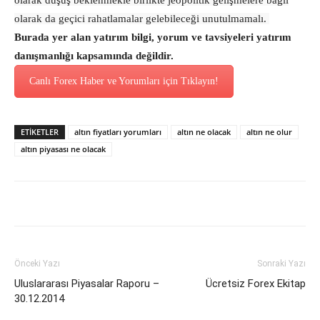
olarak düşüş beklenmekle birlikte jeopolitik gelişmelere bağlı
olarak da geçici rahatlamalar gelebileceği unutulmamalı.
Burada yer alan yatırım bilgi, yorum ve tavsiyeleri yatırım
danışmanlığı kapsamında değildir.
Canlı Forex Haber ve Yorumları için Tıklayın!
ETİKETLER
altın fiyatları yorumları
altın ne olacak
altın ne olur
altın piyasası ne olacak
Önceki Yazı
Sonraki Yazı
Uluslararası Piyasalar Raporu –
Ücretsiz Forex Ekitap
30.12.2014