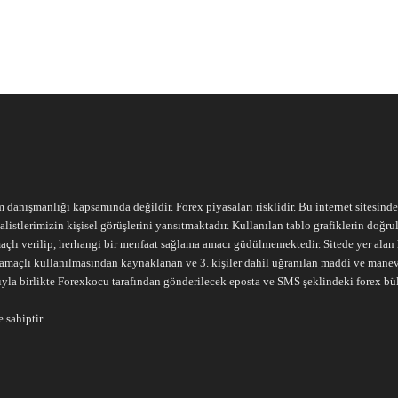
m danışmanlığı kapsamında değildir. Forex piyasaları risklidir. Bu internet sitesind
alistlerimizin kişisel görüşlerini yansıtmaktadır. Kullanılan tablo grafiklerin doğ
açlı verilip, herhangi bir menfaat sağlama amacı güdülmemektedir. Sitede yer alan he
ari amaçlı kullanılmasından kaynaklanan ve 3. kişiler dahil uğranılan maddi ve mane
ıyla birlikte Forexkocu tarafından gönderilecek eposta ve SMS şeklindeki forex bü
 sahiptir.