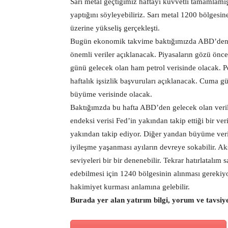
Sarı metal geçtiğimiz haftayı kuvvetli tamamlamışt
yaptığını söyleyebiliriz. Sarı metal 1200 bölgesi
üzerine yükseliş gerçekleşti.
Bugün ekonomik takvime baktığımızda ABD’den 
önemli veriler açıklanacak. Piyasaların gözü önc
günü gelecek olan ham petrol verisinde olacak. Pe
haftalık işsizlik başvuruları açıklanacak. Cuma g
büyüme verisinde olacak.
Baktığımzda bu hafta ABD’den gelecek olan veril
endeksi verisi Fed’in yakından takip ettiği bir v
yakından takip ediyor. Diğer yandan büyüme veris
iyileşme yaşanması ayıların devreye sokabilir. Ak
seviyeleri bir bir denenebilir. Tekrar hatırlatalı
edebilmesi için 1240 bölgesinin alınması gerekiy
hakimiyet kurması anlamına gelebilir.
Burada yer alan yatırım bilgi, yorum ve tavsiy