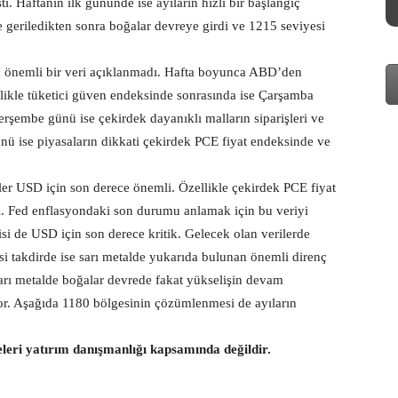
ı. Haftanın ilk gününde ise ayıların hızlı bir başlangıç
ne geriledikten sonra boğalar devreye girdi ve 1215 seviyesi
önemli bir veri açıklanmadı. Hafta boyunca ABD’den
elikle tüketici güven endeksinde sonrasında ise Çarşamba
rşembe günü ise çekirdek dayanıklı malların siparişleri ve
ünü ise piyasaların dikkati çekirdek PCE fiyat endeksinde ve
er USD için son derece önemli. Özellikle çekirdek PCE fiyat
eri. Fed enflasyondaki son durumu anlamak için bu veriyi
i de USD için son derece kritik. Gelecek olan verilerde
si takdirde ise sarı metalde yukarıda bulunan önemli direnç
m sarı metalde boğalar devrede fakat yükselişin devam
or. Aşağıda 1180 bölgesinin çözümlenmesi de ayıların
eleri yatırım danışmanlığı kapsamında değildir.