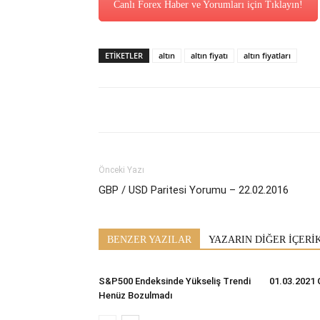
Canlı Forex Haber ve Yorumları için Tıklayın!
ETİKETLER
altın
altın fiyatı
altın fiyatları
Önceki Yazı
GBP / USD Paritesi Yorumu – 22.02.2016
BENZER YAZILAR
YAZARIN DİĞER İÇERİ
S&P500 Endeksinde Yükseliş Trendi
01.03.2021 
Henüz Bozulmadı