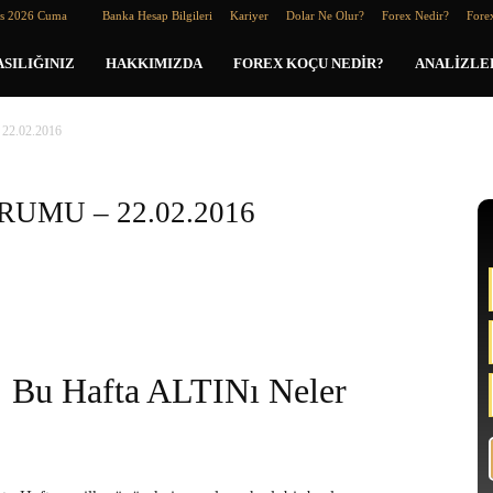
os 2026 Cuma
Banka Hesap Bilgileri
Kariyer
Dolar Ne Olur?
Forex Nedir?
Forex
SILIĞINIZ
HAKKIMIZDA
FOREX KOÇU NEDIR?
ANALIZLE
2.02.2016
UMU – 22.02.2016
Bu Hafta ALTINı Neler