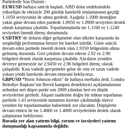
Paritelerde Son Durum :
EURUSD
haftaya satıcılı başladı. ABD dolar endeksindeki
yükselişin de etkisiyle 200 günlük hareketli ortalamasının geçtiği
1.1050 seviyesinin de altına geriledi. Aşağıda 1.1000 desteğine
yakın güne devam eden paritede 1.0950 ve 1.0900 seviyeleri destek
olarak karşımıza çıkabilir. Toparlanmalarda ise 1.1160 ve 1.1240
seviyeleri önemli direnç durumunda.
USDTRY
‘de doların diğer gelişmekte olan ülkeler karşısında da
sergilediği performansa benzer bir hareket izledik. Güne satıcılı
devam eden paritede önemli destek olan 2.9350 bölgesinin altına
gelinmiş durumda. Geri çekilme devam ederse 2.92 ve 2.90
bölgeleri destek olarak karşımıza çıkabilir. Alıcıların yeniden
devreye girmesiyle ise 2.9450 ve 2.96 bölgeleri direnç olarak
çalışabilir. Kısa vadede gevşemeler gelse de orta ve uzun vadede
yukarı yönlü hareketin devam etmesini bekliyoruz.
GBPUSD “
Boris Johnson etkisi” ile haftaya merhaba dedi. Londra
Belediye Başkanı’nın Brexit kampını destekleyici açıklamalarının
ardından sert düşen parite son 2009 yılından beri en düşük
seviyelerine geriledi. Akşam saatlerine doğru bir miktar toparlanan
paritede 1.43 seviyesinin tamamen üzerine çıkılmadığı sürece
yeniden bir toparlanmadan bahsetmek zor olacaktır. Düşüşlerin
devam etmesi ile ise 1.4060 ve 1.4000 seviyelerinin destek olarak
çalışmasını bekliyoruz.
Burada yer alan yatırım bilgi, yorum ve tavsiyeleri yatırım
danışmanlığı kapsamında değildir.