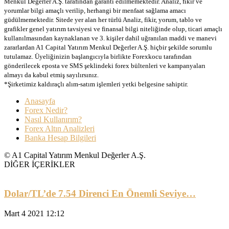
Menkul Değerler A.Ş. tarafından garanti edilmemektedir. Analiz, fikir ve
yorumlar bilgi amaçlı verilip, herhangi bir menfaat sağlama amacı
güdülmemektedir. Sitede yer alan her türlü Analiz, fikir, yorum, tablo ve
grafikler genel yatırım tavsiyesi ve finansal bilgi niteliğinde olup, ticari amaçlı
kullanılmasından kaynaklanan ve 3. kişiler dahil uğranılan maddi ve manevi
zararlardan A1 Capital Yatırım Menkul Değerler A.Ş. hiçbir şekilde sorumlu
tutulamaz. Üyeliğinizin başlangıcıyla birlikte Forexkocu tarafından
gönderilecek eposta ve SMS şeklindeki forex bültenleri ve kampanyaları
almayı da kabul etmiş sayılırsınız.
*Şirketimiz kaldıraçlı alım-satım işlemleri yetki belgesine sahiptir.
Anasayfa
Forex Nedir?
Nasıl Kullanırım?
Forex Altın Analizleri
Banka Hesap Bilgileri
© A1 Capital Yatırım Menkul Değerler A.Ş.
DİĞER İÇERİKLER
Dolar/TL’de 7.54 Direnci En Önemli Seviye…
Mart 4 2021 12:12