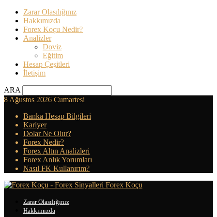
Zarar Olasılığınız
Hakkımızda
Forex Koçu Nedir?
Analizler
Doviz
Eğitim
Hesap Çeşitleri
İletişim
ARA
8 Ağustos 2026 Cumartesi
Banka Hesap Bilgileri
Kariyer
Dolar Ne Olur?
Forex Nedir?
Forex Altın Analizleri
Forex Anlık Yorumları
Nasıl FK Kullanırım?
Forex Koçu
Zarar Olasılığınız
Hakkımızda