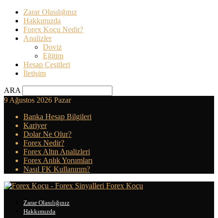
Zarar Olasılığınız
Hakkımızda
Forex Koçu Nedir?
Analizler
Doviz
Eğitim
Hesap Çeşitleri
İletişim
ARA
9 Ağustos 2026 Pazar
Banka Hesap Bilgileri
Kariyer
Dolar Ne Olur?
Forex Nedir?
Forex Altın Analizleri
Forex Anlık Yorumları
Nasıl FK Kullanırım?
Forex Koçu
Zarar Olasılığınız
Hakkımızda