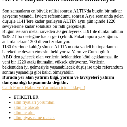
Son zamanların en büyük rallisi sonrası ALTINda bugün bir miktar
gevşeme yaşandı. İsviçre referandumu sonrası Asya seansında gelen
düşüşle 1141’lere kadar gerileyen ALTIN aynı gün içinde 1220
seviyelerine kadar soluksuz bir ralli gerçekleşti.
Bugün ise sarı metal zirveden 30 gerileyerek 1191 ile dünkü rallinin
%38.2 fibo desteğine kadar geri çekildi. Fakat raporu yazdığımız
anlarda tekrar 1200 direnci zorlanıyor.
1180 üzerinde kaldığı sürece ALTINın orta vadeli bu toparlanma
hareketine devam etmesini bekliyoruz. Yarın ve Cuma günü
ABD’den gelecek olan verilerin beklentiden kötü açıklanması ile
yeni bir 1220 atağı ihtimalini yüksek görüyoruz. Verilerin
beklentiden iyi gelmesiyle yaşanabilecek düşüş ise tıpkı referandum
sonrası yaşandığı gibi kalıcı olmayabilir.
Burada yer alan yatırım bilgi, yorum ve tavsiyeleri yatırım
danışmanlığı kapsamında değildir.
Canlı Forex Haber ve Yorumları için Tıklayın!
ETİKETLER
altın fiyatları yorumları
altın ne olacak
altın ne olur
altın piyasası ne olacak