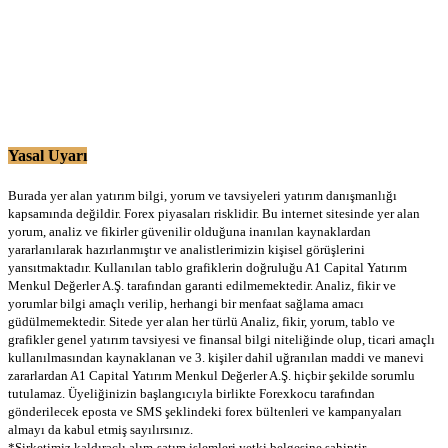
Yasal Uyarı
Burada yer alan yatırım bilgi, yorum ve tavsiyeleri yatırım danışmanlığı
kapsamında değildir. Forex piyasaları risklidir. Bu internet sitesinde yer alan
yorum, analiz ve fikirler güvenilir olduğuna inanılan kaynaklardan
yararlanılarak hazırlanmıştır ve analistlerimizin kişisel görüşlerini
yansıtmaktadır. Kullanılan tablo grafiklerin doğruluğu A1 Capital Yatırım
Menkul Değerler A.Ş. tarafından garanti edilmemektedir. Analiz, fikir ve
yorumlar bilgi amaçlı verilip, herhangi bir menfaat sağlama amacı
güdülmemektedir. Sitede yer alan her türlü Analiz, fikir, yorum, tablo ve
grafikler genel yatırım tavsiyesi ve finansal bilgi niteliğinde olup, ticari amaçlı
kullanılmasından kaynaklanan ve 3. kişiler dahil uğranılan maddi ve manevi
zararlardan A1 Capital Yatırım Menkul Değerler A.Ş. hiçbir şekilde sorumlu
tutulamaz. Üyeliğinizin başlangıcıyla birlikte Forexkocu tarafından
gönderilecek eposta ve SMS şeklindeki forex bültenleri ve kampanyaları
almayı da kabul etmiş sayılırsınız.
*Şirketimiz kaldıraçlı alım-satım işlemleri yetki belgesine sahiptir.