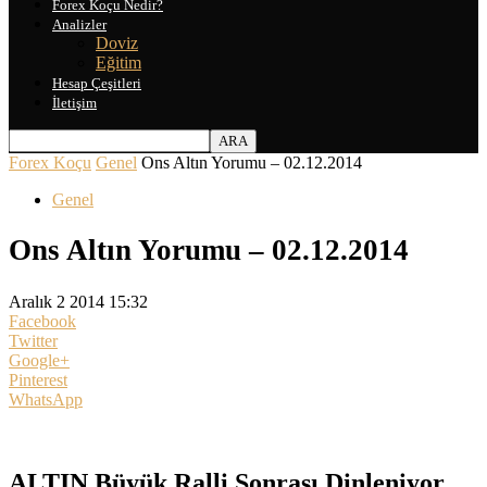
Forex Koçu Nedir?
Analizler
Doviz
Eğitim
Hesap Çeşitleri
İletişim
Forex Koçu
Genel
Ons Altın Yorumu – 02.12.2014
Genel
Ons Altın Yorumu – 02.12.2014
Aralık 2 2014 15:32
Facebook
Twitter
Google+
Pinterest
WhatsApp
ALTIN Büyük Ralli Sonrası Dinleniyor