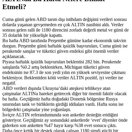
Etmeli?
Cuma günü gelen ABD tarım dışı istihdam değişimi verileri sonrası
dolarda yaşanan gevşemeden en çok ALTIN nasibini aldı. Veriler
sonrası gelen ralli ile 1180 direncini zorladı değerli metal ve günü de
35 dolarlık bir yükselişle kapattı.
Bu hafta ABD tarafında Perşembe gününe kadar ekonomik takvim
durgun. Perşembe günü haftalık işsizlik başvuruları, Cuma günü ise
perakende satışlar ve tüketici güven endeksi gibi önemli veriler
açıklanacak.
Piyasa haftalık işsizlik başvuruları beklentisi 282 bin. Perakende
satışlarda %0.2 artış beklenirken, Michigan tüketici güven
endeksinin ise 87.3 ile son yedi yılın en yüksek seviyesine çıkması
bekleniyor. Beklentiden kötü veriler ALTIN pozitif, iyi veriler ise
negatif.
ABD verileri dışında Ukrayna’daki ateşkesi tehlikeye atan
çatışmalar ALTINa hareket getirecek diğer bir önemli faktör olacak
bu hafta. Geçtiğimiz hafta doğudaki Donetsk bölgesine Rusya
sınırından tank ve birliklerin girdiği iddiaları vardı. Hafta sonu ise
bölgedeki çatışmalar yine yoğunlaştı.
İsviçre ALTIN referandumunda son anketler desteğin eridiğini
gösteriyor. Geçtiğimiz ay sonundaki anketlerde ‘evet’ diyenler önde
giderken son anketten %47 hayır karşı %38 evet sonucu çıktı.
Daha önce kritik bir destek olarak çalışan 1180 şimdi güçlü bir