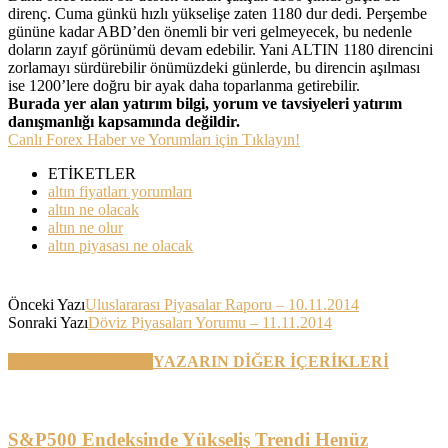
direnç. Cuma günkü hızlı yükselişe zaten 1180 dur dedi. Perşembe
gününe kadar ABD’den önemli bir veri gelmeyecek, bu nedenle
doların zayıf görünümü devam edebilir. Yani ALTIN 1180 direncini
zorlamayı sürdürebilir önümüzdeki günlerde, bu direncin aşılması
ise 1200’lere doğru bir ayak daha toparlanma getirebilir.
Burada yer alan yatırım bilgi, yorum ve tavsiyeleri yatırım
danışmanlığı kapsamında değildir.
Canlı Forex Haber ve Yorumları için Tıklayın!
ETİKETLER
altın fiyatları yorumları
altın ne olacak
altın ne olur
altın piyasası ne olacak
Önceki Yazı
Uluslararası Piyasalar Raporu – 10.11.2014
Sonraki Yazı
Döviz Piyasaları Yorumu – 11.11.2014
BENZER YAZILAR
YAZARIN DİĞER İÇERİKLERİ
S&P500 Endeksinde Yükseliş Trendi Henüz