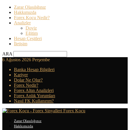
Zarar Olasılığınız
Hakkımızda
Forex Koçu Nedir?
Analizler
Doviz
Eğitim
Hesap Çeşitleri
İletişim
ARA
6 Ağustos 2026 Perşembe
Banka Hesap Bilgileri
Kariyer
Dolar Ne Olur?
Forex Nedir?
Forex Altın Analizleri
Forex Anlık Yorumları
Nasıl FK Kullanırım?
Forex Koçu
Zarar Olasılığınız
Hakkımızda