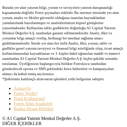
Burada yer alan yatırım bilgi, yorum ve tavsiyeleri yatırım danışmanlığı
kapsamında değildir. Forex piyasaları risklidir. Bu internet sitesinde yer alan
yorum, analiz ve fikirler güvenilir olduğuna inanılan kaynaklardan
yararlanılarak hazırlanmıştır ve analistlerimizin kişisel görüşlerini
yansıtmaktadır. Kullanılan tablo grafiklerin doğruluğu A1 Capital Yatırım
Menkul Değerler A.Ş. tarafından garanti edilmemektedir. Analiz, fikir ve
yorumlar bilgi amaçlı verilip, herhangi bir menfaat sağlama amacı
güdülmemektedir. Sitede yer alan her türlü Analiz, fikir, yorum, tablo ve
grafikler genel yatırım tavsiyesi ve finansal bilgi niteliğinde olup, ticari amaçlı
kullanılmasından kaynaklanan ve 3. kişiler dahil uğranılan maddi ve manevi
zararlardan A1 Capital Yatırım Menkul Değerler A.Ş. hiçbir şekilde sorumlu
tutulamaz. Üyeliğinizin başlangıcıyla birlikte Forexkocu tarafından
gönderilecek eposta ve SMS şeklindeki forex bültenleri ve kampanyaları
almayı da kabul etmiş sayılırsınız.
*Şirketimiz kaldıraçlı alım-satım işlemleri yetki belgesine sahiptir.
Anasayfa
Forex Nedir?
Nasıl Kullanırım?
Forex Altın Analizleri
Banka Hesap Bilgileri
© A1 Capital Yatırım Menkul Değerler A.Ş.
DİĞER İÇERİKLER