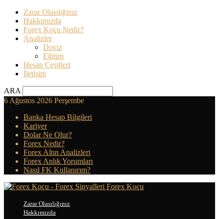
Zarar Olasılığınız
Hakkımızda
Forex Koçu Nedir?
Analizler
Doviz
Eğitim
Hesap Çeşitleri
İletişim
ARA
6 Ağustos 2026 Perşembe
Banka Hesap Bilgileri
Kariyer
Dolar Ne Olur?
Forex Nedir?
Forex Altın Analizleri
Forex Anlık Yorumları
Nasıl FK Kullanırım?
Forex Koçu
Zarar Olasılığınız
Hakkımızda