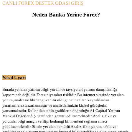
CANLI FOREX DESTEK ODASI GİRİŞ
Neden Banka Yerine Forex?
Yasal Uyarı
Burada yer alan yatırım bilgi, yorum ve tavsiyeleri yatırım danışmanlığı
kapsamında değildir. Forex piyasaları risklidir. Bu internet sitesinde yer alan
yorum, analiz ve fikirler güvenilir olduğuna inanılan kaynaklardan
yararlanılarak hazırlanmıştır ve analistlerimizin kişisel görüşlerini
yansıtmaktadır. Kullanılan tablo grafiklerin doğruluğu A1 Capital Yatırım
Menkul Değerler A.Ş. tarafından garanti edilmemektedir. Analiz, fikir ve
yorumlar bilgi amaçlı verilip, herhangi bir menfaat sağlama amacı
güdülmemektedir. Sitede yer alan her türlü Analiz, fikir, yorum, tablo ve
grafikler genel yatırım tavsiyesi ve finansal bilgi niteliğinde olup, ticari amaçlı