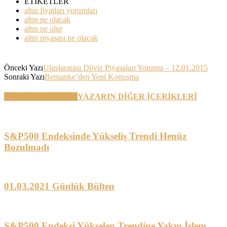
ETİKETLER
altın fiyatları yorumları
altın ne olacak
altın ne olur
altın piyasası ne olacak
Önceki Yazı
Uluslararası Döviz Piyasaları Yorumu – 12.01.2015
Sonraki Yazı
Bernanke’den Yeni Konuşma
BENZER YAZILAR
YAZARIN DİĞER İÇERİKLERİ
S&P500 Endeksinde Yükseliş Trendi Henüz
Bozulmadı
01.03.2021 Günlük Bülten
S&P500 Endeksi Yükselen Trendine Yakın İşlem