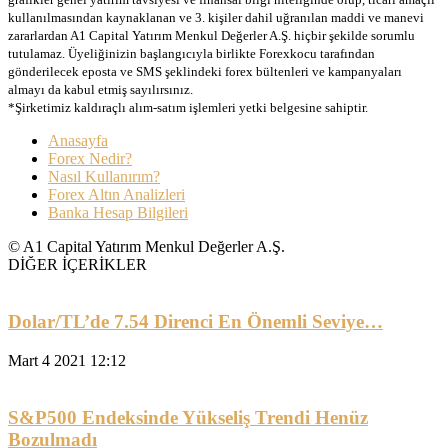
kullanılmasından kaynaklanan ve 3. kişiler dahil uğranılan maddi ve manevi
zararlardan A1 Capital Yatırım Menkul Değerler A.Ş. hiçbir şekilde sorumlu
tutulamaz. Üyeliğinizin başlangıcıyla birlikte Forexkocu tarafından
gönderilecek eposta ve SMS şeklindeki forex bültenleri ve kampanyaları
almayı da kabul etmiş sayılırsınız.
*Şirketimiz kaldıraçlı alım-satım işlemleri yetki belgesine sahiptir.
Anasayfa
Forex Nedir?
Nasıl Kullanırım?
Forex Altın Analizleri
Banka Hesap Bilgileri
© A1 Capital Yatırım Menkul Değerler A.Ş.
DİĞER İÇERİKLER
Dolar/TL’de 7.54 Direnci En Önemli Seviye…
Mart 4 2021 12:12
S&P500 Endeksinde Yükseliş Trendi Henüz
Bozulmadı