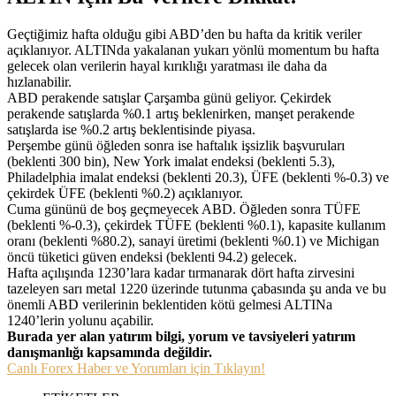
Geçtiğimiz hafta olduğu gibi ABD’den bu hafta da kritik veriler
açıklanıyor. ALTINda yakalanan yukarı yönlü momentum bu hafta
gelecek olan verilerin hayal kırıklığı yaratması ile daha da
hızlanabilir.
ABD perakende satışlar Çarşamba günü geliyor. Çekirdek
perakende satışlarda %0.1 artış beklenirken, manşet perakende
satışlarda ise %0.2 artış beklentisinde piyasa.
Perşembe günü öğleden sonra ise haftalık işsizlik başvuruları
(beklenti 300 bin), New York imalat endeksi (beklenti 5.3),
Philadelphia imalat endeksi (beklenti 20.3), ÜFE (beklenti %-0.3) ve
çekirdek ÜFE (beklenti %0.2) açıklanıyor.
Cuma gününü de boş geçmeyecek ABD. Öğleden sonra TÜFE
(beklenti %-0.3), çekirdek TÜFE (beklenti %0.1), kapasite kullanım
oranı (beklenti %80.2), sanayi üretimi (beklenti %0.1) ve Michigan
öncü tüketici güven endeksi (beklenti 94.2) gelecek.
Hafta açılışında 1230’lara kadar tırmanarak dört hafta zirvesini
tazeleyen sarı metal 1220 üzerinde tutunma çabasında şu anda ve bu
önemli ABD verilerinin beklentiden kötü gelmesi ALTINa
1240’lerin yolunu açabilir.
Burada yer alan yatırım bilgi, yorum ve tavsiyeleri yatırım
danışmanlığı kapsamında değildir.
Canlı Forex Haber ve Yorumları için Tıklayın!