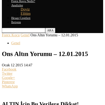
Forex Koçu Nedir?
Analizler
Doviz
Eğitim
Hesap Çeşitleri
İletişim
Forex Koçu
Genel
Ons Altın Yorumu – 12.01.2015
Genel
Ons Altın Yorumu – 12.01.2015
Ocak 12 2015 14:47
Facebook
Twitter
Google+
Pinterest
WhatsApp
ALTIN İçin Bu Verilere Dikkat!