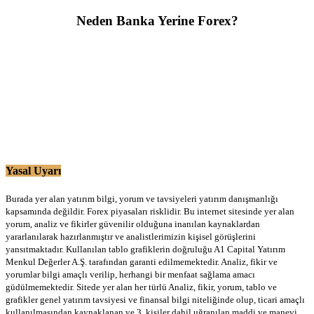
Neden Banka Yerine Forex?
Yasal Uyarı
Burada yer alan yatırım bilgi, yorum ve tavsiyeleri yatırım danışmanlığı
kapsamında değildir. Forex piyasaları risklidir. Bu internet sitesinde yer alan
yorum, analiz ve fikirler güvenilir olduğuna inanılan kaynaklardan
yararlanılarak hazırlanmıştır ve analistlerimizin kişisel görüşlerini
yansıtmaktadır. Kullanılan tablo grafiklerin doğruluğu A1 Capital Yatırım
Menkul Değerler A.Ş. tarafından garanti edilmemektedir. Analiz, fikir ve
yorumlar bilgi amaçlı verilip, herhangi bir menfaat sağlama amacı
güdülmemektedir. Sitede yer alan her türlü Analiz, fikir, yorum, tablo ve
grafikler genel yatırım tavsiyesi ve finansal bilgi niteliğinde olup, ticari amaçlı
kullanılmasından kaynaklanan ve 3. kişiler dahil uğranılan maddi ve manevi