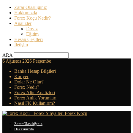
Zarar Olasılığınız
Hakkımızda
Forex Koçu Nedir?
Analizler
Doviz
Eğitim
Hesap Çeşitleri
İletişim
ARA
6 Ağustos 2026 Perşembe
Banka Hesap Bilgileri
Kariyer
Dolar Ne Olur?
Forex Nedir?
Forex Altın Analizleri
Forex Anlık Yorumları
Nasıl FK Kullanırım?
Forex Koçu
Zarar Olasılığınız
Hakkımızda