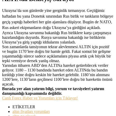
Ukrayna’da son günlerde yine gerginlik tırmanıyor. Geçtiğimiz
haftadan bu yana Donetsk sınırından Rus birlik ve tankların bölgeye
geçiş yaptığı haberleri her gün ajanslara düşüyor. Bugün de NATO,
Rus askeri ekipmanların doğu Ukrayna’ya girdiğini açıkladı.
Ayrıca Ukrayna savunma bakanlığı Rus birliklere karşı çarpışmaya
hazırlandığını duyurdu. Rusya savunma bakanlığı ise birliklerin
Ukrayna’ya giriş yaptığı iddialarını yalanladı.
Son zamanlarda tansiyonun tekrar alevlenmesi ALTIN için pozitif
ve bugün 1170’lere doğru bir hamle geldi. Fakat somut bir gelişme
yaşanmadığı sürece sadece açıklamalara piyasa artık çok büyük bir
tepki vermiyor dersek yanlış olmaz.
Yarından itibaren ABD’den ALTINa hareket getirebilecek veriler
geliyor. 1180 – 1130 bandında hareket eden ALTINda bu bandın
kırıldığı yöne doğru keskin bir hareket gelebilir. 1180’nin alınması
1200’lere, 1130’ların geçilmesi 1100’lere doğru bir hareketin önünü
açacak.
Burada yer alan yatırım bilgi, yorum ve tavsiyeleri yatırım
danışmanlığı kapsamında değildir.
Canlı Forex Haber ve Yorumları için Tıklayın!
ETİKETLER
altın fiyatları yorumları