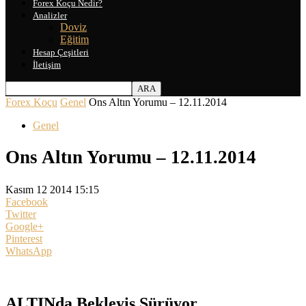
Forex Koçu Nedir?
Analizler
Doviz
Eğitim
Hesap Çeşitleri
İletişim
Forex Koçu
Genel
Ons Altın Yorumu – 12.11.2014
Genel
Ons Altın Yorumu – 12.11.2014
Kasım 12 2014 15:15
Facebook
Twitter
Google+
Pinterest
WhatsApp
ALTINda Bekleyiş Sürüyor