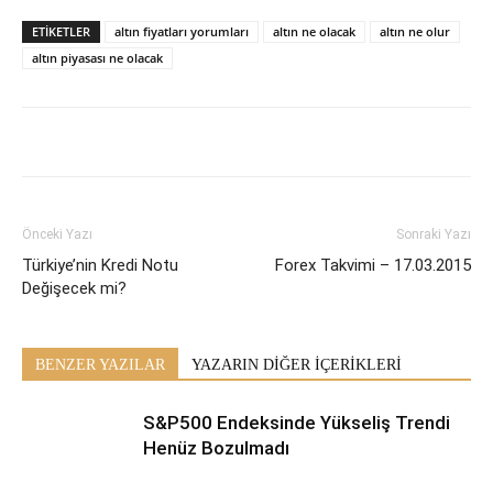
ETİKETLER
altın fiyatları yorumları
altın ne olacak
altın ne olur
altın piyasası ne olacak
Önceki Yazı
Sonraki Yazı
Türkiye’nin Kredi Notu
Forex Takvimi – 17.03.2015
Değişecek mi?
BENZER YAZILAR
YAZARIN DİĞER İÇERİKLERİ
S&P500 Endeksinde Yükseliş Trendi
Henüz Bozulmadı