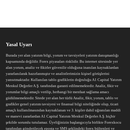
Yasal Uyarı
Burada yer alan yatırım bilgi, yorum ve tavsiyeleri yatırım danışmanlığı
kapsamında değildir. Forex piyasaları risklidir. Bu internet sitesinde yer
alan yorum, analiz ve fikirler güvenilir olduğuna inanılan kaynaklardan
yararlanılarak hazırlanmıştır ve analistlerimizin kişisel görüşlerini
yansıtmaktadır. Kullanılan tablo grafiklerin doğruluğu A1 Capital Yatırım
Menkul Değerler A.Ş. tarafından garanti edilmemektedir. Analiz, fikir ve
yorumlar bilgi amaçlı verilip, herhangi bir menfaat sağlama amacı
güdülmemektedir. Sitede yer alan her türlü Analiz, fikir, yorum, tablo ve
grafikler genel yatırım tavsiyesi ve finansal bilgi niteliğinde olup, ticari
amaçlı kullanılmasından kaynaklanan ve 3. kişiler dahil uğranılan maddi
ve manevi zararlardan A1 Capital Yatırım Menkul Değerler A.Ş. hiçbir
şekilde sorumlu tutulamaz. Üyeliğinizin başlangıcıyla birlikte Forexkocu
tarafından gönderilecek eposta ve SMS şeklindeki forex bültenleri ve