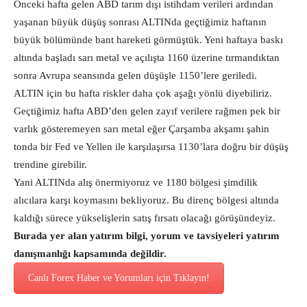
Önceki hafta gelen ABD tarım dışı istihdam verileri ardından
yaşanan büyük düşüş sonrası ALTINda geçtiğimiz haftanın
büyük bölümünde bant hareketi görmüştük. Yeni haftaya baskı
altında başladı sarı metal ve açılışta 1160 üzerine tırmandıktan
sonra Avrupa seansında gelen düşüşle 1150’lere geriledi.
ALTIN için bu hafta riskler daha çok aşağı yönlü diyebiliriz.
Geçtiğimiz hafta ABD’den gelen zayıf verilere rağmen pek bir
varlık gösteremeyen sarı metal eğer Çarşamba akşamı şahin
tonda bir Fed ve Yellen ile karşılaşırsa 1130’lara doğru bir düşüş
trendine girebilir.
Yani ALTINda alış önermiyoruz ve 1180 bölgesi şimdilik
alıcılara karşı koymasını bekliyoruz. Bu direnç bölgesi altında
kaldığı sürece yükselişlerin satış fırsatı olacağı görüşündeyiz.
Burada yer alan yatırım bilgi, yorum ve tavsiyeleri yatırım
danışmanlığı kapsamında değildir.
Canlı Forex Haber ve Yorumları için Tıklayın!