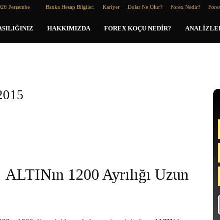
026 Perşembe
Banka Hesap Bilgileri
Kariyer
Dolar Ne Olur?
Forex Nedir?
Forex
SILIĞINIZ
HAKKIMIZDA
FOREX KOÇU NEDIR?
ANALIZLE
2015
ALTINın 1200 Ayrılığı Uzun