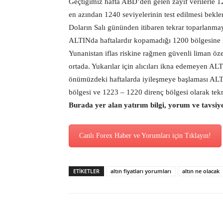
Geçtiğimiz hafta ABD’den gelen zayıf verilerle 1
en azından 1240 seviyelerinin test edilmesi beklen
Doların Salı gününden itibaren tekrar toparlanma
ALTINda haftalardır kopamadığı 1200 bölgesine 
Yunanistan iflas riskine rağmen güvenli liman öze
ortada. Yukarılar için alıcıları ikna edemeyen AL
önümüzdeki haftalarda iyileşmeye başlaması ALTI
bölgesi ve 1223 – 1220 direnç bölgesi olarak tekr
Burada yer alan yatırım bilgi, yorum ve tavsiy
Canlı Forex Haber ve Yorumları için Tıklayın!
ETİKETLER
altın fiyatları yorumları
altın ne olacak