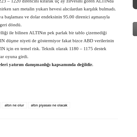
223 – 1220 direncini kırarak üç ay zirvesini gören ALTINda
irken sarı metalin yukarı hevesi alıcılardan karşılık bulmadı.
ya başlaması ve dolar endeksinin 95.00 direnici aşmasıyla
geri döndü.
lliği ile bilinen ALTINın pek parlak bir tablo çizemediği
TIN düşme niyeti de göstermiyor fakat bizce ABD verilerinin
N için en temel risk. Teknik olarak 1180 – 1175 destek
ar oyuna girdi.
eleri yatırım danışmanlığı kapsamında değildir.
altın ne olur
altın piyasası ne olacak