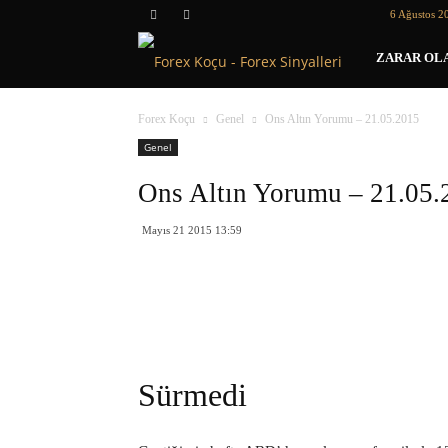
6 Ağustos 2
Forex
ZARAR OLA
Koçu
Forex Koçu
Genel
Ons Altın Yorumu – 21.05.2015
Genel
Ons Altın Yorumu – 21.05.
Mayıs 21 2015 13:59
Sürmedi