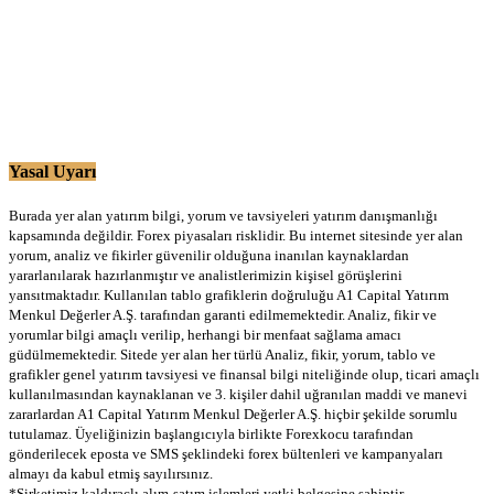
Yasal Uyarı
Burada yer alan yatırım bilgi, yorum ve tavsiyeleri yatırım danışmanlığı
kapsamında değildir. Forex piyasaları risklidir. Bu internet sitesinde yer alan
yorum, analiz ve fikirler güvenilir olduğuna inanılan kaynaklardan
yararlanılarak hazırlanmıştır ve analistlerimizin kişisel görüşlerini
yansıtmaktadır. Kullanılan tablo grafiklerin doğruluğu A1 Capital Yatırım
Menkul Değerler A.Ş. tarafından garanti edilmemektedir. Analiz, fikir ve
yorumlar bilgi amaçlı verilip, herhangi bir menfaat sağlama amacı
güdülmemektedir. Sitede yer alan her türlü Analiz, fikir, yorum, tablo ve
grafikler genel yatırım tavsiyesi ve finansal bilgi niteliğinde olup, ticari amaçlı
kullanılmasından kaynaklanan ve 3. kişiler dahil uğranılan maddi ve manevi
zararlardan A1 Capital Yatırım Menkul Değerler A.Ş. hiçbir şekilde sorumlu
tutulamaz. Üyeliğinizin başlangıcıyla birlikte Forexkocu tarafından
gönderilecek eposta ve SMS şeklindeki forex bültenleri ve kampanyaları
almayı da kabul etmiş sayılırsınız.
*Şirketimiz kaldıraçlı alım-satım işlemleri yetki belgesine sahiptir.