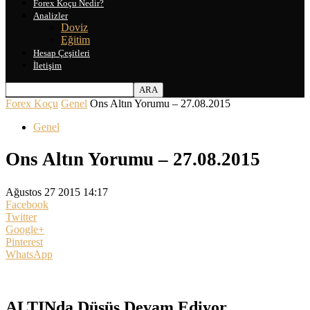
Forex Koçu Nedir?
Analizler
Doviz
Eğitim
Hesap Çeşitleri
İletişim
Forex Koçu
Genel
Ons Altın Yorumu – 27.08.2015
Genel
Ons Altın Yorumu – 27.08.2015
Ağustos 27 2015 14:17
Facebook
Twitter
Google+
Pinterest
WhatsApp
ALTINda Düşüş Devam Ediyor