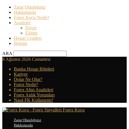
Zarar Olasılığınız
Hakkımızda
Forex Koçu Nedir?
Analizler
Doviz
Eğitim
Hesap Çeşitleri
İletişim
ARA
8 Ağustos 2026 Cumartesi
Banka Hesap Bilgileri
Kariyer
Dolar Ne Olur?
Forex Nedir?
Forex Altın Analizleri
Forex Anlık Yorumları
Nasıl FK Kullanırım?
Forex Koçu
Zarar Olasılığınız
Hakkımızda