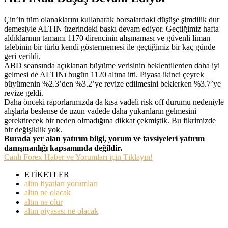
Çin’in tüm olanaklarını kullanarak borsalardaki düşüşe şimdilik dur
demesiyle ALTIN üzerindeki baskı devam ediyor. Geçtiğimiz hafta
aldıklarının tamamı 1170 direncinin alışmaması ve güvenli liman
talebinin bir türlü kendi göstermemesi ile geçtiğimiz bir kaç günde
geri verildi.
ABD seansında açıklanan büyüme verisinin beklentilerden daha iyi
gelmesi de ALTINı bugün 1120 altına itti. Piyasa ikinci çeyrek
büyümenin %2.3’den %3.2’ye revize edilmesini beklerken %3.7’ye
revize geldi.
Daha önceki raporlarımızda da kısa vadeli risk off durumu nedeniyle
alışlarla beslense de uzun vadede daha yukarıların gelmesini
gerektirecek bir neden olmadığına dikkat çekmiştik. Bu fikrimizde
bir değişiklik yok.
Burada yer alan yatırım bilgi, yorum ve tavsiyeleri yatırım
danışmanlığı kapsamında değildir.
Canlı Forex Haber ve Yorumları için Tıklayın!
ETİKETLER
altın fiyatları yorumları
altın ne olacak
altın ne olur
altın piyasası ne olacak