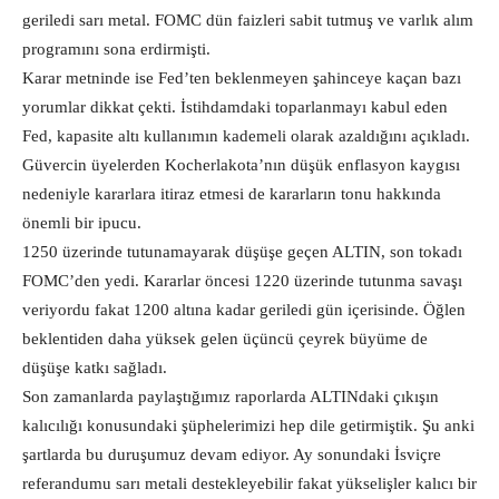
geriledi sarı metal. FOMC dün faizleri sabit tutmuş ve varlık alım
programını sona erdirmişti.
Karar metninde ise Fed’ten beklenmeyen şahinceye kaçan bazı
yorumlar dikkat çekti. İstihdamdaki toparlanmayı kabul eden
Fed, kapasite altı kullanımın kademeli olarak azaldığını açıkladı.
Güvercin üyelerden Kocherlakota’nın düşük enflasyon kaygısı
nedeniyle kararlara itiraz etmesi de kararların tonu hakkında
önemli bir ipucu.
1250 üzerinde tutunamayarak düşüşe geçen ALTIN, son tokadı
FOMC’den yedi. Kararlar öncesi 1220 üzerinde tutunma savaşı
veriyordu fakat 1200 altına kadar geriledi gün içerisinde. Öğlen
beklentiden daha yüksek gelen üçüncü çeyrek büyüme de
düşüşe katkı sağladı.
Son zamanlarda paylaştığımız raporlarda ALTINdaki çıkışın
kalıcılığı konusundaki şüphelerimizi hep dile getirmiştik. Şu anki
şartlarda bu duruşumuz devam ediyor. Ay sonundaki İsviçre
referandumu sarı metali destekleyebilir fakat yükselişler kalıcı bir