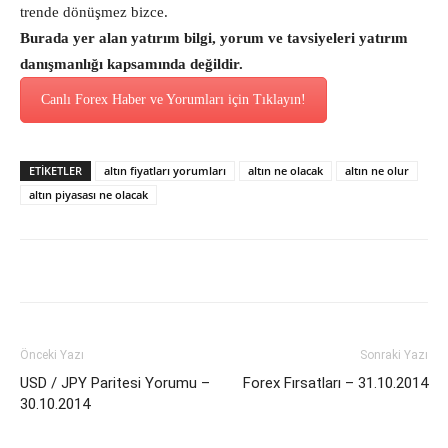
trende dönüşmez bizce.
Burada yer alan yatırım bilgi, yorum ve tavsiyeleri yatırım
danışmanlığı kapsamında değildir.
Canlı Forex Haber ve Yorumları için Tıklayın!
ETİKETLER
altın fiyatları yorumları
altın ne olacak
altın ne olur
altın piyasası ne olacak
Önceki Yazı
Sonraki Yazı
USD / JPY Paritesi Yorumu –
Forex Fırsatları – 31.10.2014
30.10.2014