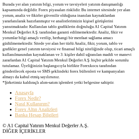
Burada yer alan yatırım bilgi, yorum ve tavsiyeleri yatırım danışmanlığı
kapsamında değildir. Forex piyasaları risklidir. Bu internet sitesinde yer alan
yorum, analiz ve fikirler güvenilir olduğuna inanılan kaynaklardan
yararlanılarak hazırlanmıştır ve analistlerimizin kişisel görüşlerini
yansıtmaktadır. Kullanılan tablo grafiklerin doğruluğu A1 Capital Yatırım
Menkul Değerler A.Ş. tarafından garanti edilmemektedir. Analiz, fikir ve
yorumlar bilgi amaçlı verilip, herhangi bir menfaat sağlama amacı
güdülmemektedir. Sitede yer alan her türlü Analiz, fikir, yorum, tablo ve
grafikler genel yatırım tavsiyesi ve finansal bilgi niteliğinde olup, ticari amaçlı
kullanılmasından kaynaklanan ve 3. kişiler dahil uğranılan maddi ve manevi
zararlardan A1 Capital Yatırım Menkul Değerler A.Ş. hiçbir şekilde sorumlu
tutulamaz. Üyeliğinizin başlangıcıyla birlikte Forexkocu tarafından
gönderilecek eposta ve SMS şeklindeki forex bültenleri ve kampanyaları
almayı da kabul etmiş sayılırsınız.
*Şirketimiz kaldıraçlı alım-satım işlemleri yetki belgesine sahiptir.
Anasayfa
Forex Nedir?
Nasıl Kullanırım?
Forex Altın Analizleri
Banka Hesap Bilgileri
© A1 Capital Yatırım Menkul Değerler A.Ş.
DİĞER İÇERİKLER