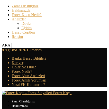
Zarar Olasılığınız
Hakkımızda
Forex Koçu Nedir?
Analizler
Doviz
Eğitim
Hesap Çeşitleri
İletişim
ARA
8 Ağustos 2026 Cumartesi
Banka Hesap Bilgileri
Kariyer
Dolar Ne Olur?
Forex Nedir?
Forex Altın Analizleri
Forex Anlık Yorumları
Nasıl FK Kullanırım?
Forex Koçu
Zarar Olasılığınız
Hakkımızda