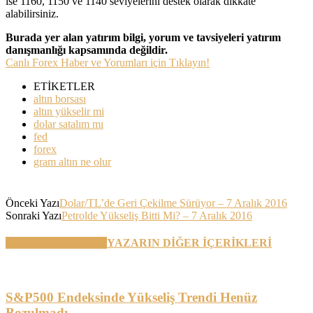
ise 1160, 1150 ve 1140 seviyelerini destek olarak dikkate
alabilirsiniz.
Burada yer alan yatırım bilgi, yorum ve tavsiyeleri yatırım
danışmanlığı kapsamında değildir.
Canlı Forex Haber ve Yorumları için Tıklayın!
ETİKETLER
altın borsası
altın yükselir mi
dolar satalım mı
fed
forex
gram altın ne olur
Önceki Yazı
Dolar/TL’de Geri Çekilme Sürüyor – 7 Aralık 2016
Sonraki Yazı
Petrolde Yükseliş Bitti Mi? – 7 Aralık 2016
BENZER YAZILAR
YAZARIN DİĞER İÇERİKLERİ
S&P500 Endeksinde Yükseliş Trendi Henüz
Bozulmadı