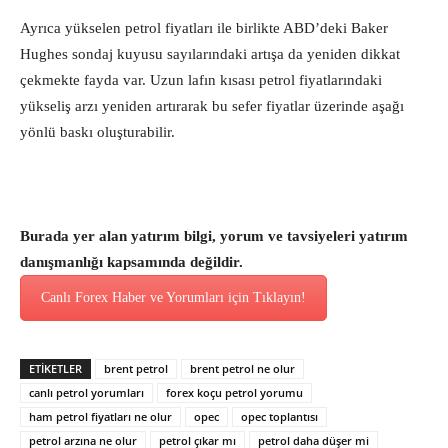
Ayrıca yükselen petrol fiyatları ile birlikte ABD’deki Baker
Hughes sondaj kuyusu sayılarındaki artışa da yeniden dikkat
çekmekte fayda var. Uzun lafın kısası petrol fiyatlarındaki
yükseliş arzı yeniden artırarak bu sefer fiyatlar üzerinde aşağı
yönlü baskı oluşturabilir.
Burada yer alan yatırım bilgi, yorum ve tavsiyeleri yatırım
danışmanlığı kapsamında değildir.
Canlı Forex Haber ve Yorumları için Tıklayın!
ETİKETLER
brent petrol
brent petrol ne olur
canlı petrol yorumları
forex koçu petrol yorumu
ham petrol fiyatları ne olur
opec
opec toplantısı
petrol arzına ne olur
petrol çıkar mı
petrol daha düşer mi