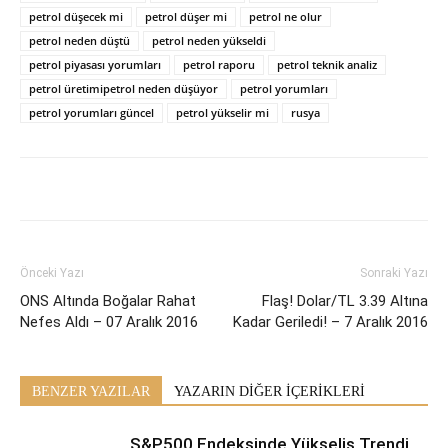
petrol düşecek mi
petrol düşer mi
petrol ne olur
petrol neden düştü
petrol neden yükseldi
petrol piyasası yorumları
petrol raporu
petrol teknik analiz
petrol üretimipetrol neden düşüyor
petrol yorumları
petrol yorumları güncel
petrol yükselir mi
rusya
Önceki Yazı
Sonraki Yazı
ONS Altında Boğalar Rahat
Flaş! Dolar/TL 3.39 Altına
Nefes Aldı – 07 Aralık 2016
Kadar Geriledi! – 7 Aralık 2016
BENZER YAZILAR
YAZARIN DİĞER İÇERİKLERİ
S&P500 Endeksinde Yükseliş Trendi