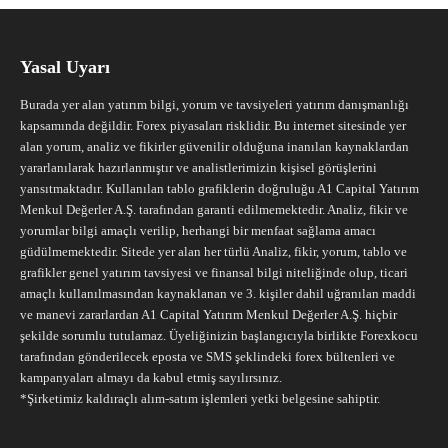
Yasal Uyarı
Burada yer alan yatırım bilgi, yorum ve tavsiyeleri yatırım danışmanlığı
kapsamında değildir. Forex piyasaları risklidir. Bu internet sitesinde yer
alan yorum, analiz ve fikirler güvenilir olduğuna inanılan kaynaklardan
yararlanılarak hazırlanmıştır ve analistlerimizin kişisel görüşlerini
yansıtmaktadır. Kullanılan tablo grafiklerin doğruluğu A1 Capital Yatırım
Menkul Değerler A.Ş. tarafından garanti edilmemektedir. Analiz, fikir ve
yorumlar bilgi amaçlı verilip, herhangi bir menfaat sağlama amacı
güdülmemektedir. Sitede yer alan her türlü Analiz, fikir, yorum, tablo ve
grafikler genel yatırım tavsiyesi ve finansal bilgi niteliğinde olup, ticari
amaçlı kullanılmasından kaynaklanan ve 3. kişiler dahil uğranılan maddi
ve manevi zararlardan A1 Capital Yatırım Menkul Değerler A.Ş. hiçbir
şekilde sorumlu tutulamaz. Üyeliğinizin başlangıcıyla birlikte Forexkocu
tarafından gönderilecek eposta ve SMS şeklindeki forex bültenleri ve
kampanyaları almayı da kabul etmiş sayılırsınız.
*Şirketimiz kaldıraçlı alım-satım işlemleri yetki belgesine sahiptir.