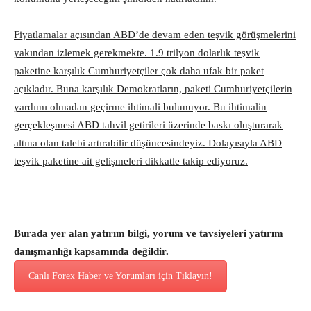
Fiyatlamalar açısından ABD’de devam eden teşvik görüşmelerini
yakından izlemek gerekmekte. 1.9 trilyon dolarlık teşvik
paketine karşılık Cumhuriyetçiler çok daha ufak bir paket
açıkladır. Buna karşılık Demokratların, paketi Cumhuriyetçilerin
yardımı olmadan geçirme ihtimali bulunuyor. Bu ihtimalin
gerçekleşmesi ABD tahvil getirileri üzerinde baskı oluşturarak
altına olan talebi artırabilir düşüncesindeyiz. Dolayısıyla ABD
teşvik paketine ait gelişmeleri dikkatle takip ediyoruz.
Burada yer alan yatırım bilgi, yorum ve tavsiyeleri yatırım
danışmanlığı kapsamında değildir.
Canlı Forex Haber ve Yorumları için Tıklayın!