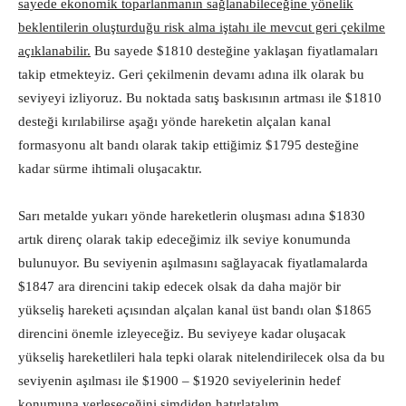
sayede ekonomik toparlanmanın sağlanabileceğine yönelik
beklentilerin oluşturduğu risk alma iştahı ile mevcut geri çekilme
açıklanabilir.
Bu sayede $1810 desteğine yaklaşan fiyatlamaları
takip etmekteyiz. Geri çekilmenin devamı adına ilk olarak bu
seviyeyi izliyoruz. Bu noktada satış baskısının artması ile $1810
desteği kırılabilirse aşağı yönde hareketin alçalan kanal
formasyonu alt bandı olarak takip ettiğimiz $1795 desteğine
kadar sürme ihtimali oluşacaktır.
Sarı metalde yukarı yönde hareketlerin oluşması adına $1830
artık direnç olarak takip edeceğimiz ilk seviye konumunda
bulunuyor. Bu seviyenin aşılmasını sağlayacak fiyatlamalarda
$1847 ara direncini takip edecek olsak da daha majör bir
yükseliş hareketi açısından alçalan kanal üst bandı olan $1865
direncini önemle izleyeceğiz. Bu seviyeye kadar oluşacak
yükseliş hareketlileri hala tepki olarak nitelendirilecek olsa da bu
seviyenin aşılması ile $1900 – $1920 seviyelerinin hedef
konumuna yerleşeceğini şimdiden hatırlatalım.