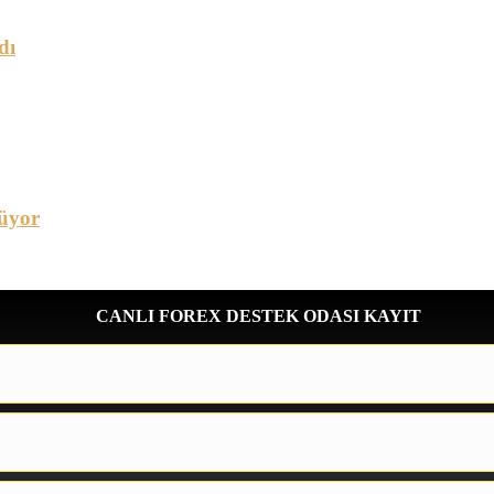
dı
üyor
CANLI FOREX DESTEK ODASI KAYIT