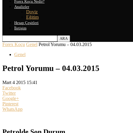
Forex Koçu Nedir?
Analizler
Doviz
Eğitim
Hesap Çeşitleri
İletişim
Forex Koçu
Genel
Petrol Yorumu – 04.03.2015
Genel
Petrol Yorumu – 04.03.2015
Mart 4 2015 15:41
Facebook
Twitter
Google+
Pinterest
WhatsApp
Petrolde Son Durum