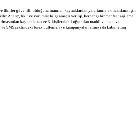
 ve fikirler güvenilir olduğuna inanılan kaynaklardan yararlanılarak hazırlanmıştır
dir. Analiz, fikir ve yorumlar bilgi amaçlı verilip, herhangi bir menfaat sağlama
llanılmasından kaynaklanan ve 3. kişiler dahil uğranılan maddi ve manevi
a ve SMS şeklindeki forex bültenleri ve kampanyaları almayı da kabul etmiş