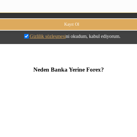
Gizlilik sözleşmesi
ni okudum, kabul ediyorum.
Neden Banka Yerine Forex?