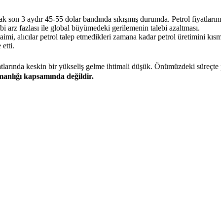
ak son 3 aydır 45-55 dolar bandında sıkışmış durumda. Petrol fiyatları
i arz fazlası ile global büyümedeki gerilemenin talebi azaltması.
mi, alıcılar petrol talep etmedikleri zamana kadar petrol üretimini kıs
etti.
tlarında keskin bir yükseliş gelme ihtimali düşük. Önümüzdeki süreçte pe
şmanlığı kapsamında değildir.