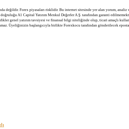
a değildir. Forex piyasaları risklidir. Bu internet sitesinde yer alan yorum, analiz
in doğruluğu A1 Capital Yatırım Menkul Değerler A.Ş. tarafından garanti edilmemekte
afikler genel yatırım tavsiyesi ve finansal bilgi niteliğinde olup, ticari amaçlı ku
lamaz. Üyeliğinizin başlangıcıyla birlikte Forexkocu tarafından gönderilecek epost
dı