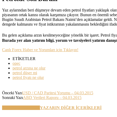
Yaz aylarından beri düşmeye devam eden petrol fiyatları yaklaşık olar
piyasanın ortak kanısı olarak karşımıza çıkıyor. Bunun en önemli sebeb
Bugün Suudi Arabistan Petrol Bakanı Naimi’den açıklamalar geldi. Nai
dengede kalmasını ve fiyat istikrarının yakalanmasını beklediğini ifade 
Bu gelen açıklama arzın kesilmeyeceğine yönelik bir işaret. Petrol fiya
Burada yer alan yatırım bilgi, yorum ve tavsiyeleri yatırım danı
Canlı Forex Haber ve Yorumları için Tıklayın!
ETİKETLER
opec
petrol arzına ne olur
petrol düşer mi
petrol fiyatı ne olur
Önceki Yazı
USD / CAD Paritesi Yorumu – 04.03.2015
Sonraki Yazı
ABD Verileri Raporu – 04.03.2015
BENZER YAZILAR
YAZARIN DİĞER İÇERİKLERİ