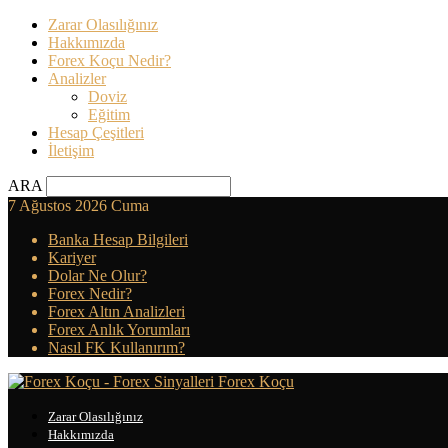
Zarar Olasılığınız
Hakkımızda
Forex Koçu Nedir?
Analizler
Doviz
Eğitim
Hesap Çeşitleri
İletişim
ARA
7 Ağustos 2026 Cuma
Banka Hesap Bilgileri
Kariyer
Dolar Ne Olur?
Forex Nedir?
Forex Altın Analizleri
Forex Anlık Yorumları
Nasıl FK Kullanırım?
Forex Koçu
Zarar Olasılığınız
Hakkımızda