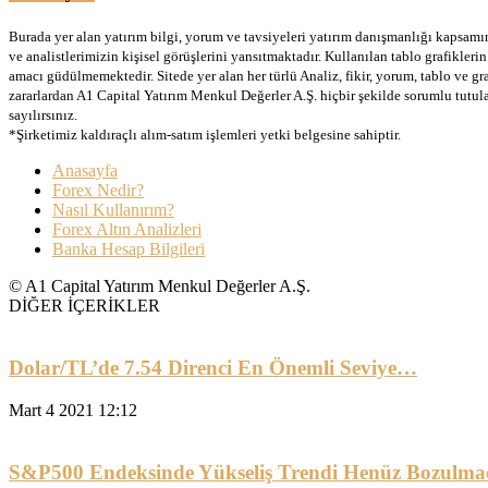
Burada yer alan yatırım bilgi, yorum ve tavsiyeleri yatırım danışmanlığı kapsamınd
ve analistlerimizin kişisel görüşlerini yansıtmaktadır. Kullanılan tablo grafikler
amacı güdülmemektedir. Sitede yer alan her türlü Analiz, fikir, yorum, tablo ve gr
zararlardan A1 Capital Yatırım Menkul Değerler A.Ş. hiçbir şekilde sorumlu tutu
sayılırsınız.
*Şirketimiz kaldıraçlı alım-satım işlemleri yetki belgesine sahiptir.
Anasayfa
Forex Nedir?
Nasıl Kullanırım?
Forex Altın Analizleri
Banka Hesap Bilgileri
© A1 Capital Yatırım Menkul Değerler A.Ş.
DİĞER İÇERİKLER
Dolar/TL’de 7.54 Direnci En Önemli Seviye…
Mart 4 2021 12:12
S&P500 Endeksinde Yükseliş Trendi Henüz Bozulma