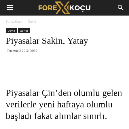
Forex
Forex Koçu
Doviz
Koçu
Doviz
Genel
Piyasalar Sakin, Yatay
Temmuz 2 2012 09:32
Piyasalar Çin’den olumlu gelen
verilerle yeni haftaya olumlu
başladı fakat alımlar sınırlı.