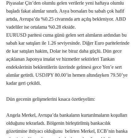
Piyasalar Çin’den olumlu gelen verilerle yeni haftaya olumlu
başladı fakat alımlar sınırlı. Asya borsaları bu sabah çok hafif
artıda, Avrupa’da %0.25 civarında artı açılış bekleniyor. ABD
vadeliler ise ortalama %0.28 ekside.
EURUSD paritesi cuma günü gelen sert alımların ardından bu
sabah kar satışları ile 1.26 seviyesinde.
Diğer Euro paritelerinde
de kar satışları hakim, Dolar ise biraz daha güçlü. Dün gece
açıklanan Japonya imalat ve hizmetler sektörleri Tankan
endekslerinin beklentilerin üzerinde gelmesi gece Yen’e sert
alımlar getirdi. USDJPY 80.00’in hemen altındayken 79.50’ye
kadar geri çekildi.
Dün gecenin gelişmelerini kısaca özetleyelim:
Angela Merkel, Avrupa’da bankaların kurtarılmaların koşulları
olduğunu tekrarladı. Bölgenin birleştirilmiş bankacılık
gözetimine ihtiyacı olduğunu belirten Merkel, ECB’nin banka