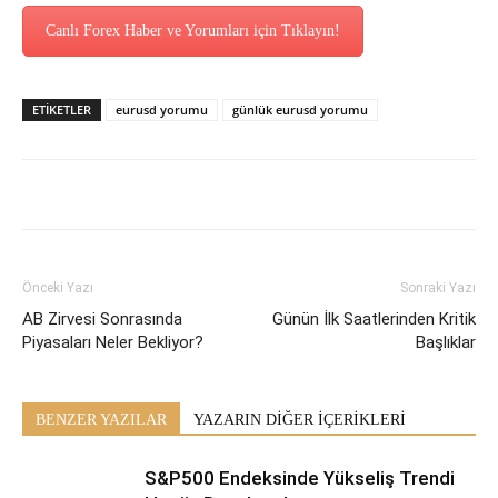
Canlı Forex Haber ve Yorumları için Tıklayın!
ETİKETLER
eurusd yorumu
günlük eurusd yorumu
Önceki Yazı
Sonraki Yazı
AB Zirvesi Sonrasında
Günün İlk Saatlerinden Kritik
Piyasaları Neler Bekliyor?
Başlıklar
BENZER YAZILAR
YAZARIN DİĞER İÇERİKLERİ
S&P500 Endeksinde Yükseliş Trendi