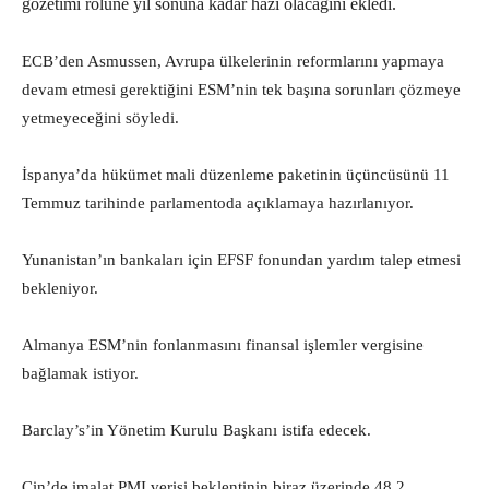
gözetimi rolüne yıl sonuna kadar hazı olacağını ekledi.
ECB’den Asmussen, Avrupa ülkelerinin reformlarını yapmaya
devam etmesi gerektiğini ESM’nin tek başına sorunları çözmeye
yetmeyeceğini söyledi.
İspanya’da hükümet mali düzenleme paketinin üçüncüsünü 11
Temmuz tarihinde parlamentoda açıklamaya hazırlanıyor.
Yunanistan’ın bankaları için EFSF fonundan yardım talep etmesi
bekleniyor.
Almanya ESM’nin fonlanmasını finansal işlemler vergisine
bağlamak istiyor.
Barclay’s’in Yönetim Kurulu Başkanı istifa edecek.
Çin’de imalat PMI verisi beklentinin biraz üzerinde 48.2