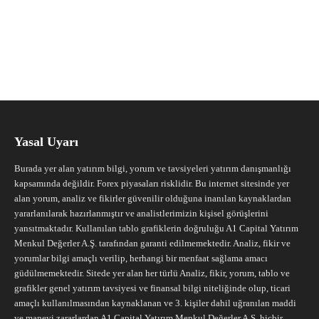
Yasal Uyarı
Burada yer alan yatırım bilgi, yorum ve tavsiyeleri yatırım danışmanlığı
kapsamında değildir. Forex piyasaları risklidir. Bu internet sitesinde yer
alan yorum, analiz ve fikirler güvenilir olduğuna inanılan kaynaklardan
yararlanılarak hazırlanmıştır ve analistlerimizin kişisel görüşlerini
yansıtmaktadır. Kullanılan tablo grafiklerin doğruluğu A1 Capital Yatırım
Menkul Değerler A.Ş. tarafından garanti edilmemektedir. Analiz, fikir ve
yorumlar bilgi amaçlı verilip, herhangi bir menfaat sağlama amacı
güdülmemektedir. Sitede yer alan her türlü Analiz, fikir, yorum, tablo ve
grafikler genel yatırım tavsiyesi ve finansal bilgi niteliğinde olup, ticari
amaçlı kullanılmasından kaynaklanan ve 3. kişiler dahil uğranılan maddi
ve manevi zararlardan A1 Capital Yatırım Menkul Değerler A.Ş. hiçbir