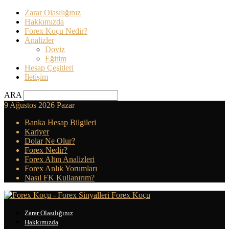
Zarar Olasılığınız
Hakkımızda
Forex Koçu Nedir?
Analizler
Doviz
Eğitim
Hesap Çeşitleri
İletişim
ARA
9 Ağustos 2026 Pazar
Banka Hesap Bilgileri
Kariyer
Dolar Ne Olur?
Forex Nedir?
Forex Altın Analizleri
Forex Anlık Yorumları
Nasıl FK Kullanırım?
Forex Koçu
Zarar Olasılığınız
Hakkımızda