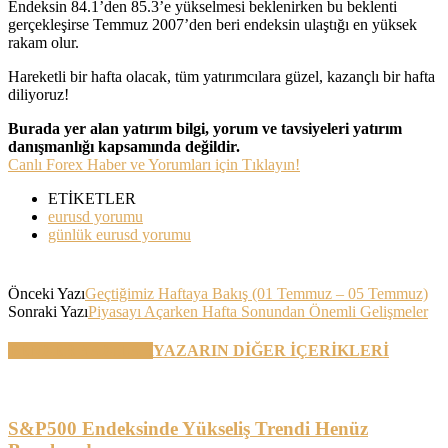
Endeksin 84.1’den 85.3’e yükselmesi beklenirken bu beklenti
gerçekleşirse Temmuz 2007’den beri endeksin ulaştığı en yüksek
rakam olur.
Hareketli bir hafta olacak, tüm yatırımcılara güzel, kazançlı bir hafta
diliyoruz!
Burada yer alan yatırım bilgi, yorum ve tavsiyeleri yatırım
danışmanlığı kapsamında değildir.
Canlı Forex Haber ve Yorumları için Tıklayın!
ETİKETLER
eurusd yorumu
günlük eurusd yorumu
Önceki Yazı
Geçtiğimiz Haftaya Bakış (01 Temmuz – 05 Temmuz)
Sonraki Yazı
Piyasayı Açarken Hafta Sonundan Önemli Gelişmeler
BENZER YAZILAR
YAZARIN DİĞER İÇERİKLERİ
S&P500 Endeksinde Yükseliş Trendi Henüz