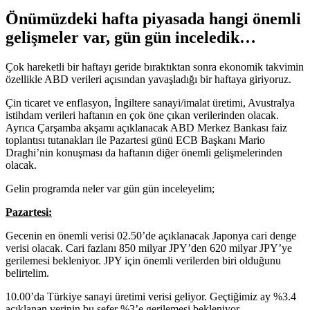
Önümüzdeki hafta piyasada hangi önemli
gelişmeler var, gün gün inceledik…
Çok hareketli bir haftayı geride bıraktıktan sonra ekonomik takvimin
özellikle ABD verileri açısından yavaşladığı bir haftaya giriyoruz.
Çin ticaret ve enflasyon, İngiltere sanayi/imalat üretimi, Avustralya
istihdam verileri haftanın en çok öne çıkan verilerinden olacak.
Ayrıca Çarşamba akşamı açıklanacak ABD Merkez Bankası faiz
toplantısı tutanakları ile Pazartesi günü ECB Başkanı Mario
Draghi’nin konuşması da haftanın diğer önemli gelişmelerinden
olacak.
Gelin programda neler var gün gün inceleyelim;
Pazartesi:
Gecenin en önemli verisi 02.50’de açıklanacak Japonya cari denge
verisi olacak. Cari fazlanı 850 milyar JPY’den 620 milyar JPY’ye
gerilemesi bekleniyor. JPY için önemli verilerden biri olduğunu
belirtelim.
10.00’da Türkiye sanayi üretimi verisi geliyor. Geçtiğimiz ay %3.4
açıklanan verinin bu sefer %3’e gerilemesi bekleniyor.