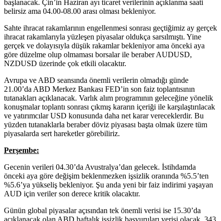
başlanacak. Çin’in Haziran ayı ticaret verilerinin açıklanma saati
belirsiz ama 04.00-08.00 arası olması bekleniyor.
Sahte ihracat rakamlarının engellenmesi sonrası geçtiğimiz ay gerçek
ihracat rakamlarıyla yüzleşen piyasalar oldukça sarsılmıştı. Yine
gerçek ve dolayısıyla düşük rakamlar bekleniyor ama önceki aya
göre düzelme olup olmaması borsalar ile beraber AUDUSD,
NZDUSD üzerinde çok etkili olacaktır.
Avrupa ve ABD seansında önemli verilerin olmadığı günde
21.00’da ABD Merkez Bankası FED’in son faiz toplantısının
tutanakları açıklanacak. Varlık alım programının geleceğine yönelik
konuşmalar toplantı sonrası çıkmış kararın içeriği ile karşılaştırılacak
ve yatırımcılar USD konusunda daha net karar vereceklerdir. Bu
yüzden tutanaklarla beraber döviz piyasası başta olmak üzere tüm
piyasalarda sert hareketler görebiliriz.
Perşembe:
Gecenin verileri 04.30’da Avustralya’dan gelecek. İstihdamda
önceki aya göre değişim beklenmezken işsizlik oranında %5.5’ten
%5.6’ya yükseliş bekleniyor. Şu anda yeni bir faiz indirimi yaşayan
AUD için veriler son derece kritik olacaktır.
Günün global piyasalar açısından tek önemli verisi ise 15.30’da
açıklanacak olan ABD haftalık işsizlik başvuruları verisi olacak. 343