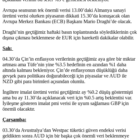
Avrupa seansının tek önemli verisi 13.00’daki Almanya sanayi
üretimi verisi olurken piyasanın dikkati 15.30’da konuşacak olan
Avrupa Merkez Bankası (ECB) Başkanı Mario Draghi’de olacak.
Draghi’nin geçtiğimiz haftaki basın toplantısında söylediklerinin çok
dışına çıkması beklenmese de EUR için hareketli dakikalar olabilir.
Salı:
04.30’da Çin’in enflasyon verilerinin geçtiğimiz aya göre bir miktar
artması ama Tüfe’nin yine %3.5 hedefinin en azından %1 daha
altında kalması bekleniyor. Çin’de enflasyonun düşüklüğü daha
gevşek para politikası doğurabileceği için piyasalar ve AUD ile
NZD gibi para birimleri açısından olumlu.
İngiltere imalat üretimi verisi geçtiğimiz ay %0.2 düşüş göstermişti
ama bu ay 11.30’da açıklanacak veri için %0.5 artış beklentisi var.
İyileşme gösteren imalat pmi verisi ile uyum sağlaması GBP için
önemli olacaktır.
Çarşamba:
03.30’da Avustralya’dan Westpac tüketici güven endeksi verisi
geldikten sonra AUD için bir başka çok önemli veri beklenmeye