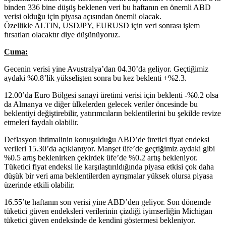
binden 336 bine düşüş beklenen veri bu haftanın en önemli ABD
verisi olduğu için piyasa açısından önemli olacak.
Özellikle ALTIN, USDJPY, EURUSD için veri sonrası işlem
fırsatları olacaktır diye düşünüyoruz.
Cuma:
Gecenin verisi yine Avustralya’dan 04.30’da geliyor. Geçtiğimiz
aydaki %0.8’lik yükselişten sonra bu kez beklenti +%2.3.
12.00’da Euro Bölgesi sanayi üretimi verisi için beklenti -%0.2 olsa
da Almanya ve diğer ülkelerden gelecek veriler öncesinde bu
beklentiyi değiştirebilir, yatırımcıların beklentilerini bu şekilde revize
etmeleri faydalı olabilir.
Deflasyon ihtimalinin konuşulduğu ABD’de üretici fiyat endeksi
verileri 15.30’da açıklanıyor. Manşet üfe’de geçtiğimiz aydaki gibi
%0.5 artış beklenirken çekirdek üfe’de %0.2 artış bekleniyor.
Tüketici fiyat endeksi ile karşılaştırıldığında piyasa etkisi çok daha
düşük bir veri ama beklentilerden ayrışmalar yüksek olursa piyasa
üzerinde etkili olabilir.
16.55’te haftanın son verisi yine ABD’den geliyor. Son dönemde
tüketici güven endeksleri verilerinin çizdiği iyimserliğin Michigan
tüketici güven endeksinde de kendini göstermesi bekleniyor.