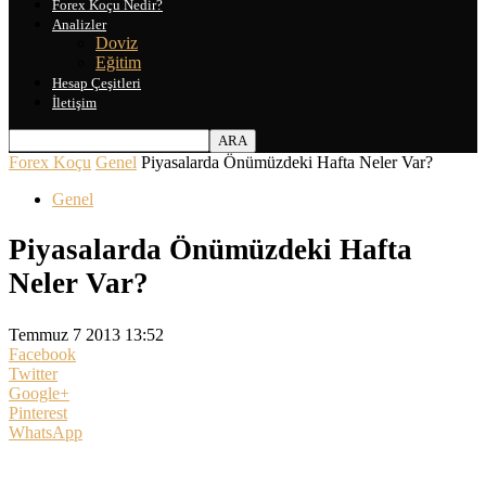
Forex Koçu Nedir?
Analizler
Doviz
Eğitim
Hesap Çeşitleri
İletişim
Forex Koçu
Genel
Piyasalarda Önümüzdeki Hafta Neler Var?
Genel
Piyasalarda Önümüzdeki Hafta
Neler Var?
Temmuz 7 2013 13:52
Facebook
Twitter
Google+
Pinterest
WhatsApp