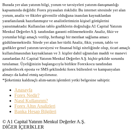
Burada yer alan yatırım bilgi, yorum ve tavsiyeleri yatırım danışmanlığı
kapsamında değildir. Forex piyasaları risklidir. Bu internet sitesinde yer alan
yorum, analiz ve fikirler güvenilir olduğuna inanılan kaynaklardan
yararlanılarak hazırlanmıştır ve analistlerimizin kişisel görüşlerini
yansıtmaktadır. Kullanılan tablo grafiklerin doğruluğu A1 Capital Yatırım
Menkul Değerler A.Ş. tarafından garanti edilmemektedir. Analiz, fikir ve
yorumlar bilgi amaçlı verilip, herhangi bir menfaat sağlama amacı
güdülmemektedir. Sitede yer alan her türlü Analiz, fikir, yorum, tablo ve
grafikler genel yatırım tavsiyesi ve finansal bilgi niteliğinde olup, ticari amaçlı
kullanılmasından kaynaklanan ve 3. kişiler dahil uğranılan maddi ve manevi
zararlardan A1 Capital Yatırım Menkul Değerler A.Ş. hiçbir şekilde sorumlu
tutulamaz. Üyeliğinizin başlangıcıyla birlikte Forexkocu tarafından
gönderilecek eposta ve SMS şeklindeki forex bültenleri ve kampanyaları
almayı da kabul etmiş sayılırsınız.
*Şirketimiz kaldıraçlı alım-satım işlemleri yetki belgesine sahiptir.
Anasayfa
Forex Nedir?
Nasıl Kullanırım?
Forex Altın Analizleri
Banka Hesap Bilgileri
© A1 Capital Yatırım Menkul Değerler A.Ş.
DİĞER İÇERİKLER