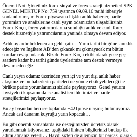
Önemli Not: Şirketimiz forex sinyal ve forex strateji hizmetleri SPK
GENEL MEKTUP No: 759 uyarınca 09.09.16 tarihi itibariyle
sonlandırılmıştır. Forex piyasasına ilişkin anlık haberler, parite
yorumları ve analizlerine canlı yayın odamızdan ulaşabilirsiniz.
Forex Koçu, forex yatırımcılarına sunduğu anlık ve canlı forex
destek hizmetiyle yatırımcılarının yanında olmaya devam ediyor.
Artık aylardır beklenen an geldi çattı… Yarın tarihi bir güne tanıklık
edeceğiz ve İngiltere AB’den çıkacak mı çıkmayacak mı bütün
sorular cevap bulacak. Biz de Forex Koçu ekibi olarak gece geç
saatlere kadar bu tarihi günde üyelerimize tam destek vermeye
devam edeceğiz.
Canlı yayın odamız üzerinden yurt içi ve yurt dışı anlık haber
akışımız ve bu haberlerin pariteleri ne yönde etkileyebileceği ile
birlikte parite yorumlarımızı sizlerle paylaşıyoruz. Genel yatırım
tavsiyeleri kapsamında ise analist tercihlerimizi ve parite
stratejilerimizi paylaşıyoruz.
Bu ay başından beri ise toplamda +421pipse ulaşmış bulunuyoruz.
Ancak asıl dananın kuyruğu yarın kopacak…
Bu gibi önemli zamanlarda ise desteğimizden ücretsiz olarak
yararlanmak istiyorsanız, aşağıdaki linkten bilgilerinizi bırakıp ilk
adımı atmanız yeterli… Haydi sizleri de ailemizin bir parçası olarak