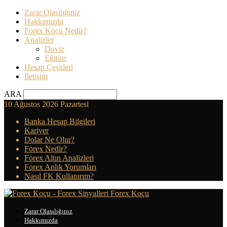
Zarar Olasılığınız
Hakkımızda
Forex Koçu Nedir?
Analizler
Doviz
Eğitim
Hesap Çeşitleri
İletişim
ARA
10 Ağustos 2026 Pazartesi
Banka Hesap Bilgileri
Kariyer
Dolar Ne Olur?
Forex Nedir?
Forex Altın Analizleri
Forex Anlık Yorumları
Nasıl FK Kullanırım?
Forex Koçu
Zarar Olasılığınız
Hakkımızda