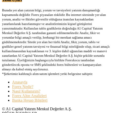
Burada yer alan yatırım bilgi, yorum ve tavsiyeleri yatırım danışmanlığı
kapsamında değildir. Forex piyasaları risklidir. Bu internet sitesinde yer alan
yorum, analiz ve fikirler güvenilir olduğuna inanılan kaynaklardan
yararlanılarak hazırlanmıştır ve analistlerimizin kişisel görüşlerini
yansıtmaktadır. Kullanılan tablo grafiklerin doğruluğu A1 Capital Yatırım
Menkul Değerler A.Ş. tarafından garanti edilmemektedir. Analiz, fikir ve
yorumlar bilgi amaçlı verilip, herhangi bir menfaat sağlama amacı
güdülmemektedir. Sitede yer alan her türlü Analiz, fikir, yorum, tablo ve
grafikler genel yatırım tavsiyesi ve finansal bilgi niteliğinde olup, ticari amaçlı
kullanılmasından kaynaklanan ve 3. kişiler dahil uğranılan maddi ve manevi
zararlardan A1 Capital Yatırım Menkul Değerler A.Ş. hiçbir şekilde sorumlu
tutulamaz. Üyeliğinizin başlangıcıyla birlikte Forexkocu tarafından
gönderilecek eposta ve SMS şeklindeki forex bültenleri ve kampanyaları
almayı da kabul etmiş sayılırsınız.
*Şirketimiz kaldıraçlı alım-satım işlemleri yetki belgesine sahiptir.
Anasayfa
Forex Nedir?
Nasıl Kullanırım?
Forex Altın Analizleri
Banka Hesap Bilgileri
© A1 Capital Yatırım Menkul Değerler A.Ş.