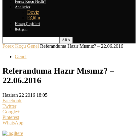
Forex Koçu Nedir?
Analizler
Doviz
Eğitim
Hesap Çeşitleri
İletişim
Forex Koçu
Genel
Referanduma Hazır Mısınız? – 22.06.2016
Genel
Referanduma Hazır Mısınız? –
22.06.2016
Haziran 22 2016 18:05
Facebook
Twitter
Google+
Pinterest
WhatsApp