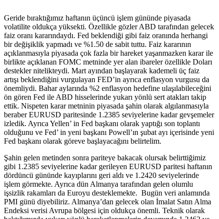
Geride bıraktığımız haftanın üçüncü işlem gününde piyasada
volatilite oldukça yüksekti. Özellikle gözler ABD tarafından gelecek
faiz oranı kararındaydı. Fed beklendiği gibi faiz oranında herhangi
bir değişiklik yapmadı ve %1.50 de sabit tuttu. Faiz kararının
açıklanmasıyla piyasada çok fazla bir hareket yaşanmazken karar ile
birlikte açıklanan FOMC metninde yer alan ibareler özellikle Doları
destekler nitelikteydi. Mart ayından başlayarak kademeli üç faiz
artışı beklendiğini vurgulayan FED’in ayrıca enflasyon vurgusu da
önemliydi. Bahar aylarında %2 enflasyon hedefine ulaşılabileceğini
ön gören Fed ile ABD hisselerinde yukarı yönlü sert atakları takip
ettik. Nispeten karar metninin piyasada şahin olarak algılanmasıyla
beraber EURUSD paritesinde 1.2385 seviyelerine kadar gevşemeler
izledik. Ayrıca Yellen’ in Fed başkanı olarak yaptığı son toplantı
olduğunu ve Fed’ in yeni başkanı Powell’ın şubat ayı içerisinde yeni
Fed başkanı olarak göreve başlayacağını belirtelim.
Şahin gelen metinden sonra pariteye bakacak olursak belirttiğimiz
gibi 1.2385 seviyelerine kadar gerileyen EURUSD paritesi haftanın
dördüncü gününde kayıplarını geri aldı ve 1.2420 seviyelerinde
işlem görmekte. Ayrıca dün Almanya tarafından gelen olumlu
işsizlik rakamları da Euroyu desteklemekte. Bugün veri anlamında
PMI günü diyebiliriz. Almanya’dan gelecek olan İmalat Satın Alma
Endeksi verisi Avrupa bölgesi için oldukça önemli. Teknik olarak