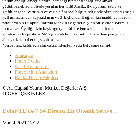
yorumlar bilgi amaçlı verilip, herhangi bir menfaat sağlama amacı
güdülmemektedir. Sitede yer alan her türlü Analiz, fikir, yorum, tablo ve
grafikler genel yatırım tavsiyesi ve finansal bilgi niteliğinde olup, ticari amaçlı
kullanılmasından kaynaklanan ve 3. kişiler dahil uğranılan maddi ve manevi
zararlardan A1 Capital Yatırım Menkul Değerler A.Ş. hiçbir şekilde sorumlu
tutulamaz. Üyeliğinizin başlangıcıyla birlikte Forexkocu tarafından
gönderilecek eposta ve SMS şeklindeki forex bültenleri ve kampanyaları
almayı da kabul etmiş sayılırsınız.
*Şirketimiz kaldıraçlı alım-satım işlemleri yetki belgesine sahiptir.
Anasayfa
Forex Nedir?
Nasıl Kullanırım?
Forex Altın Analizleri
Banka Hesap Bilgileri
© A1 Capital Yatırım Menkul Değerler A.Ş.
DİĞER İÇERİKLER
Dolar/TL’de 7.54 Direnci En Önemli Seviye…
Mart 4 2021 12:12