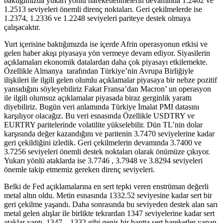
baktığımızda yukarı yönlü hareketlenmelerin devamında 1.2462 ve
1.2513 seviyeleri önemli direnç noktaları. Geri çekilmelerde ise
1.2374, 1.2336 ve 1.2248 seviyeleri pariteye destek olmaya
çalışacaktır.
Yurt içerisine baktığımızda ise içerde Afrin operasyonun etkisi ve
gelen haber akışı piyasaya yön vermeye devam ediyor. Siyasilerin
açıklamaları ekonomik datalardan daha çok piyasayı etkilemekte.
Özellikle Almanya tarafından Türkiye’nin Avrupa Birliğiyle
ilişkileri ile ilgili gelen olumlu açıklamalar piyasaya bir nebze pozitif
yansıdığını söyleyebiliriz Fakat Fransa’dan Macron’ un operasyon
ile ilgili olumsuz açıklamalar piyasada biraz gerginlik yarattı
diyebiliriz. Bugün veri anlamında Türkiye İmalat PMI datasını
karşılıyor olacağız. Bu veri esnasında Özellikle USDTRY ve
EURTRY paritelerinde volatilite yükselebilir. Dün TL’nin dolar
karşısında değer kazandığını ve paritenin 3.7470 seviyelerine kadar
geri çekildiğini izledik. Geri çekilmelerin devamında 3.7400 ve
3.7256 seviyeleri önemli destek noktaları olarak önümüze çıkıyor.
Yukarı yönlü ataklarda ise 3.7746 , 3.7948 ve 3.8294 seviyeleri
önemle takip etmemiz gereken direnç seviyeleri.
Belki de Fed açıklamalarına en sert tepki veren enstrüman değerli
metal altın oldu. Metin esnasında 1332.52 seviyesine kadar sert bir
geri çekilme yaşandı. Daha sonrasında bu seviyeden destek alan sarı
metal gelen alışlar ile birlikte tekrardan 1347 seviyelerine kadar sert
ataklar yaptı. 1347 – 1332 gibi geniş bir bantta sert hareketler yapan