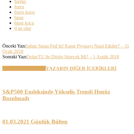
foreks
forex
forex koçu
hisse
hisse koçu
tl ne olur
Önceki Yazı
Sahne Sırası Fed’in! Karar Piyasayı Nasıl Etkiler? – 31
Ocak 2018
Sonraki Yazı
Dolar/TL’de Düşüş Sürecek Mi? – 1 Aralık 2018
BENZER YAZILAR
YAZARIN DİĞER İÇERİKLERİ
S&P500 Endeksinde Yükseliş Trendi Henüz
Bozulmadı
01.03.2021 Günlük Bülten