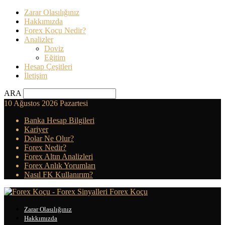
Zarar Olasılığınız
Hakkımızda
Forex Koçu Nedir?
Analizler
Doviz
Eğitim
Hesap Çeşitleri
İletişim
ARA
10 Ağustos 2026 Pazartesi
Banka Hesap Bilgileri
Kariyer
Dolar Ne Olur?
Forex Nedir?
Forex Altın Analizleri
Forex Anlık Yorumları
Nasıl FK Kullanırım?
Forex Koçu
Zarar Olasılığınız
Hakkımızda