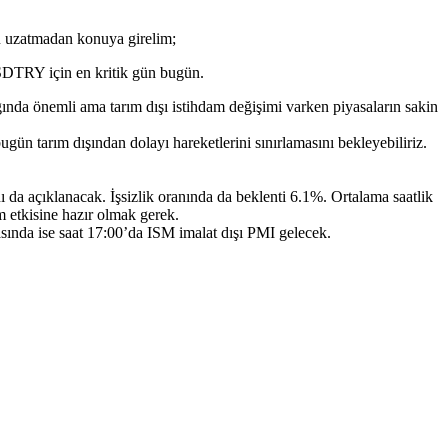
ü uzatmadan konuya girelim;
. USDTRY için en kritik gün bugün.
nda önemli ama tarım dışı istihdam değişimi varken piyasaların sakin
ün tarım dışından dolayı hareketlerini sınırlamasını bekleyebiliriz.
 da açıklanacak. İşsizlik oranında da beklenti 6.1%. Ortalama saatlik
em etkisine hazır olmak gerek.
sında ise saat 17:00’da ISM imalat dışı PMI gelecek.