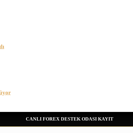
dı
üyor
CANLI FOREX DESTEK ODASI KAYIT