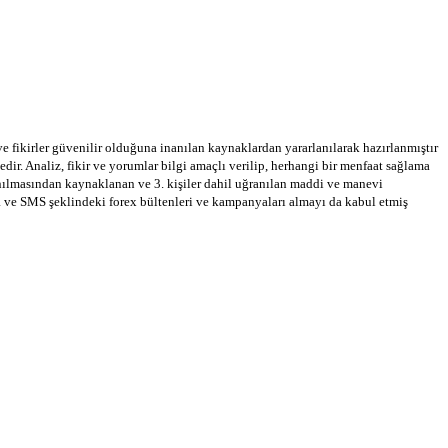
 ve fikirler güvenilir olduğuna inanılan kaynaklardan yararlanılarak hazırlanmıştır
dir. Analiz, fikir ve yorumlar bilgi amaçlı verilip, herhangi bir menfaat sağlama
llanılmasından kaynaklanan ve 3. kişiler dahil uğranılan maddi ve manevi
a ve SMS şeklindeki forex bültenleri ve kampanyaları almayı da kabul etmiş