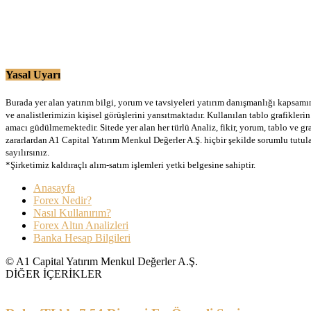
Yasal Uyarı
Burada yer alan yatırım bilgi, yorum ve tavsiyeleri yatırım danışmanlığı kapsamınd
ve analistlerimizin kişisel görüşlerini yansıtmaktadır. Kullanılan tablo grafikler
amacı güdülmemektedir. Sitede yer alan her türlü Analiz, fikir, yorum, tablo ve gr
zararlardan A1 Capital Yatırım Menkul Değerler A.Ş. hiçbir şekilde sorumlu tutu
sayılırsınız.
*Şirketimiz kaldıraçlı alım-satım işlemleri yetki belgesine sahiptir.
Anasayfa
Forex Nedir?
Nasıl Kullanırım?
Forex Altın Analizleri
Banka Hesap Bilgileri
© A1 Capital Yatırım Menkul Değerler A.Ş.
DİĞER İÇERİKLER