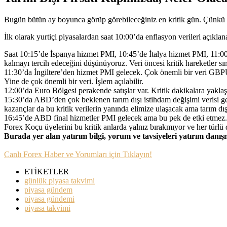
Bugün bütün ay boyunca görüp görebileceğiniz en kritik gün. Çünkü b
İlk olarak yurtiçi piyasalardan saat 10:00’da enflasyon verileri açıkl
Saat 10:15’de İspanya hizmet PMI, 10:45’de İtalya hizmet PMI, 11:00
kalmayı tercih edeceğini düşünüyoruz. Veri öncesi kritik hareketler sını
11:30’da İngiltere’den hizmet PMI gelecek. Çok önemli bir veri GBPUSD
Yine de çok önemli bir veri. İşlem açılabilir.
12:00’da Euro Bölgesi perakende satışlar var. Kritik dakikalara yakl
15:30’da ABD’den çok beklenen tarım dışı istihdam değişimi verisi gel
kazançlar da bu kritik verilerin yanında elimize ulaşacak ama tarım d
16:45’de ABD final hizmetler PMI gelecek ama bu pek de etki etmez. 
Forex Koçu üyelerini bu kritik anlarda yalnız bırakmıyor ve her türlü 
Burada yer alan yatırım bilgi, yorum ve tavsiyeleri yatırım danı
Canlı Forex Haber ve Yorumları için Tıklayın!
ETİKETLER
günlük piyasa takvimi
piyasa gündem
piyasa gündemi
piyasa takvimi