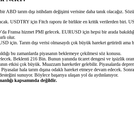
ir ABD tarım dışı istihdam değişimi verisine daha tanık olacağız. Söz
anacak. USDTRY için Fitch raporu ile birlikte en kritik verilerden biri
’da Fransa hizmet PMI gelecek. EURUSD için hepsi bir arada bakıldığı
rlı olur.
 için. Tarım dışı verisi olmasaydı çok büyük hareket getirirdi ama bug
aşıldığı bu zamanlarda piyasanın beklemeye çekilmesi söz konusu.
ecek. Beklenti 216 Bin. Bunun yanında ticaret dengesi ve işsizlik oranı
ışının etkisi çok büyük. Muazzam hareketler gelebilir. Piyasalarda depr
Piyasalar hala tarım dışına odaklı hareket etmeye devam edecek. Sonra
desteğini sunuyor. Böylece başarıya ulaşan yol da aydınlanıyor.
şmanlığı kapsamında değildir.