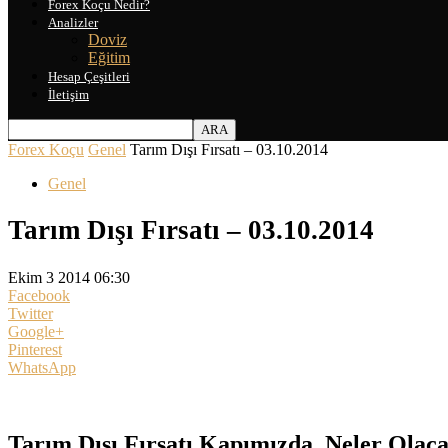
Forex Koçu Nedir?
Analizler
Doviz
Eğitim
Hesap Çeşitleri
İletişim
Forex Koçu
Genel
Tarım Dışı Fırsatı – 03.10.2014
Genel
Tarım Dışı Fırsatı – 03.10.2014
Ekim 3 2014 06:30
Facebook
Twitter
Google+
Pinterest
WhatsApp
Tarım Dışı Fırsatı Kapımızda, Neler Olaca