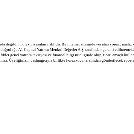
a değildir. Forex piyasaları risklidir. Bu internet sitesinde yer alan yorum, analiz
in doğruluğu A1 Capital Yatırım Menkul Değerler A.Ş. tarafından garanti edilmemekte
afikler genel yatırım tavsiyesi ve finansal bilgi niteliğinde olup, ticari amaçlı ku
lamaz. Üyeliğinizin başlangıcıyla birlikte Forexkocu tarafından gönderilecek epost