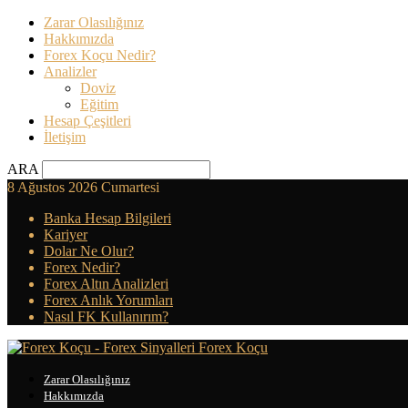
Zarar Olasılığınız
Hakkımızda
Forex Koçu Nedir?
Analizler
Doviz
Eğitim
Hesap Çeşitleri
İletişim
ARA
8 Ağustos 2026 Cumartesi
Banka Hesap Bilgileri
Kariyer
Dolar Ne Olur?
Forex Nedir?
Forex Altın Analizleri
Forex Anlık Yorumları
Nasıl FK Kullanırım?
Forex Koçu
Zarar Olasılığınız
Hakkımızda