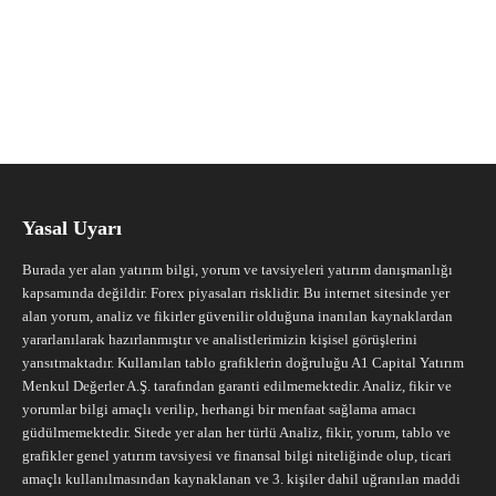
Yasal Uyarı
Burada yer alan yatırım bilgi, yorum ve tavsiyeleri yatırım danışmanlığı
kapsamında değildir. Forex piyasaları risklidir. Bu internet sitesinde yer
alan yorum, analiz ve fikirler güvenilir olduğuna inanılan kaynaklardan
yararlanılarak hazırlanmıştır ve analistlerimizin kişisel görüşlerini
yansıtmaktadır. Kullanılan tablo grafiklerin doğruluğu A1 Capital Yatırım
Menkul Değerler A.Ş. tarafından garanti edilmemektedir. Analiz, fikir ve
yorumlar bilgi amaçlı verilip, herhangi bir menfaat sağlama amacı
güdülmemektedir. Sitede yer alan her türlü Analiz, fikir, yorum, tablo ve
grafikler genel yatırım tavsiyesi ve finansal bilgi niteliğinde olup, ticari
amaçlı kullanılmasından kaynaklanan ve 3. kişiler dahil uğranılan maddi