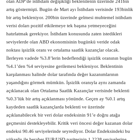
olan ADP’de istihdam değişikliği beklenilenin üzerinde 241bin
artış göstermişti. Bugün de Mart ayı İstihdam verisinde 193binlik
bir artış bekleniyor. 200bin üzerinde gelmesi muhtemel istihdam
verisi doları pozitif etkilemeye tek başına yetmeyeceğini
hatırlatmak gerekiyor. İstihdam konusunda zaten istedikleri
seviyelerde olan ABD ekonomisinin bugünkü veride odak
noktası işsizlik oranı ve ortalama saatlik kazançlar olacak.
İlerleyen vadede %3.8’lerin hedeflendiği işsizlik oranının bugün
%4.1’den %4 seviyesine gerilemesi bekleniyor. Beklentinin
karşılanması halinde dolar tarafında değer kazanımlarının
yaşandığını görmek mümkün. İşsizlik oranıyla aynı zamanda
açıklanacak olan Ortalama Saatlik Kazançlar verisinde beklenti
%0.3’lük bir artış açıklanması yönünde. Geçen ay %0.1 artış
kaydeden saatlik kazançlarda beklenti ve üzerinde
açıklanabilecek bir veri dolar endeksinin 91’e doğru atağa
geçmesini destekleyebilir. Kritik veri öncesi değer kazanan dolar
endeksi 90.46 seviyelerinde seyrediyor. Dolar Endeksindeki bu
yükseliş ile beraber EUR/USD paritesinin 1.2238 seviyelerine