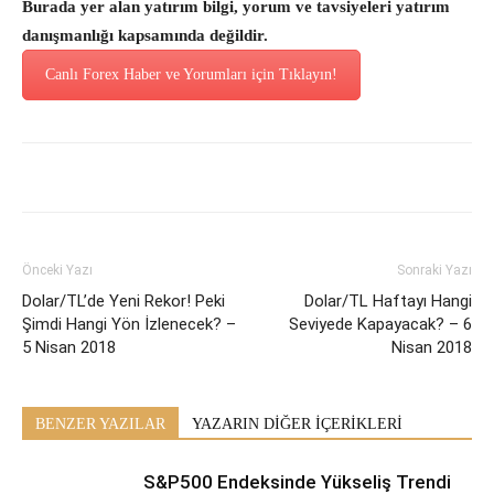
Burada yer alan yatırım bilgi, yorum ve tavsiyeleri yatırım
danışmanlığı kapsamında değildir.
Canlı Forex Haber ve Yorumları için Tıklayın!
Önceki Yazı
Sonraki Yazı
Dolar/TL’de Yeni Rekor! Peki
Dolar/TL Haftayı Hangi
Şimdi Hangi Yön İzlenecek? –
Seviyede Kapayacak? – 6
5 Nisan 2018
Nisan 2018
BENZER YAZILAR
YAZARIN DİĞER İÇERİKLERİ
S&P500 Endeksinde Yükseliş Trendi